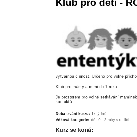
Klub pro děti - R
výtvarnou činnost. Určeno pro volně přícho
Klub pro mámy a mimi do 1 roku
Je prostorem pro volné setkávání maminek
kontaktů.
Doba trvání kurzu:
1x týdně
Věková kategorie:
děti 0 - 3 roky s rodiči
Kurz se koná: