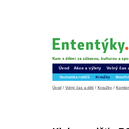
Kam s dětmi za zábavou, kulturou a spo
Úvod
Akce a výlety
Volný čas 
Seznamka rodičů
Kroužky
Mateřs
Úvod
/
Volný čas a děti
/
Kroužky
/
Kombin