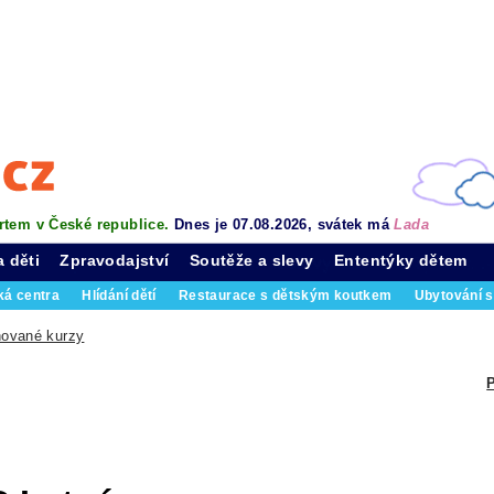
rtem v České republice.
Dnes je 07.08.2026, svátek má
Lada
a děti
Zpravodajství
Soutěže a slevy
Ententýky dětem
ká centra
Hlídání dětí
Restaurace s dětským koutkem
Ubytování s
ované kurzy
P