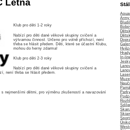
C Letná
Stá
Aquap
Army 
Bludi
Klub pro děti 1-2 roky
Bobo
Dětsk
Děts
Nabízí pro děti dané věkové skupiny cvičení a
Dopra
výtvarnou činnost. Určeno pro volně příchozí, není
Galer
třeba se hlásit předem. Děti, které se účastní Klubu,
Hvězd
mohou do herny zdarma!
Hrady
In-li
Klub pro děti 2-3 roky
Jesk
Lano
Nabízí pro děti dané věkové skupiny cvičení a
Lano
zí, není třeba se hlásit předem.
Lase
Muze
Nauč
Pamá
Park
 s nejmenšími dětmi, pro výměnu zkušeností a navazování
Podz
Rozhl
Sdíle
Skan
Skiar
Sport
Úniko
Weste