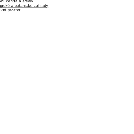
ní centra a areály
gické a botanické zahrady
ivní prostor