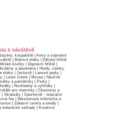
sta k návštěvě
bazény, koupaliště
|
Army a vojenské
ludiště
|
Bobové dráhy
|
Dětská hřiště
Dětské koutky
|
Dopravní hřiště
|
ězdárny a planetária
|
Hrady, zámky,
ne dráhy
|
Jeskyně
|
Lanové parky
|
hy
|
Laser Game
|
Muzea
|
Naučné
mátky a památníky
|
Parky
|
hodby
|
Rozhledny a vyhlídky
|
celáře pro maminky
|
Skanzeny a
y
|
Skiareály
|
Sportovně - relaxační
ková hra
|
Westernová městečka a
esnice
|
Zábavní centra a areály
|
a botanické zahrady
|
Kreativní