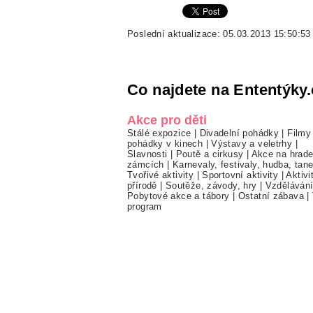
Poslední aktualizace: 05.03.2013 15:50:53
Co najdete na Ententýky.
Akce pro děti
Stálé expozice
|
Divadelní pohádky
|
Filmy
pohádky v kinech
|
Výstavy a veletrhy
|
Slavnosti
|
Poutě a cirkusy
|
Akce na hrade
zámcích
|
Karnevaly, festivaly, hudba, tan
Tvořivé aktivity
|
Sportovní aktivity
|
Aktivi
přírodě
|
Soutěže, závody, hry
|
Vzděláván
Pobytové akce a tábory
|
Ostatní zábava
|
program