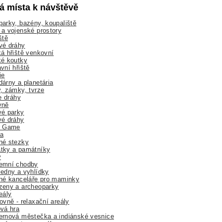
lá místa k návštěvě
arky, bazény, koupaliště
a vojenské prostory
ště
vé dráhy
á hřiště venkovní
ké koutky
vní hřiště
ie
árny a planetária
, zámky, tvrze
ne dráhy
yně
vé parky
vé dráhy
r Game
a
né stezky
tky a památníky
y
emní chodby
edny a vyhlídky
né kanceláře pro maminky
zeny a archeoparky
eály
ovně - relaxační areály
vá hra
rnová městečka a indiánské vesnice