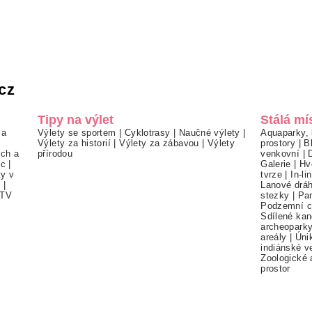
cz
Tipy na výlet
Stálá mí
 a
Výlety se sportem
|
Cyklotrasy
|
Naučné výlety
|
Aquaparky, 
Výlety za historií
|
Výlety za zábavou
|
Výlety
prostory
|
B
ch a
přírodou
venkovní
|
ec
|
Galerie
|
Hv
ty v
tvrze
|
In-li
í
|
Lanové drá
TV
stezky
|
Pa
Podzemní c
Sdílené kan
archeopark
areály
|
Úni
indiánské v
Zoologické 
prostor