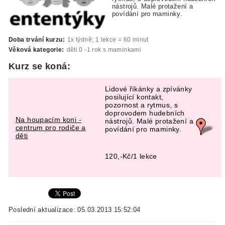
nástrojů. Malé protažení a
povídání pro maminky.
Doba trvání kurzu:
1x týdně; 1 lekce = 60 minut
Věková kategorie:
děti 0 -1 rok s maminkami
Kurz se koná:
Lidové říkánky a zpívánky
posilující kontakt,
pozornost a rytmus, s
doprovodem hudebních
Na houpacím koni -
nástrojů. Malé protažení a
centrum pro rodiče a
povídání pro maminky.
děti
120,-Kč/1 lekce
Poslední aktualizace: 05.03.2013 15:52:04