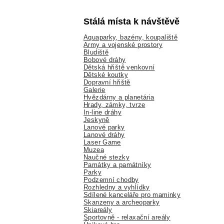
Stálá místa k návštěvě
Aquaparky, bazény, koupaliště
Army a vojenské prostory
Bludiště
Bobové dráhy
Dětská hřiště venkovní
Dětské koutky
Dopravní hřiště
Galerie
Hvězdárny a planetária
Hrady, zámky, tvrze
In-line dráhy
Jeskyně
Lanové parky
Lanové dráhy
Laser Game
Muzea
Naučné stezky
Památky a památníky
Parky
Podzemní chodby
Rozhledny a vyhlídky
Sdílené kanceláře pro maminky
Skanzeny a archeoparky
Skiareály
Sportovně - relaxační areály