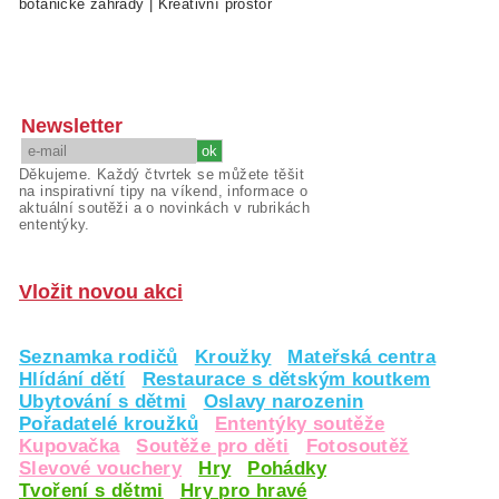
botanické zahrady
|
Kreativní prostor
Newsletter
Děkujeme. Každý čtvrtek se můžete těšit
na inspirativní tipy na víkend, informace o
aktuální soutěži a o novinkách v rubrikách
ententýky.
Vložit novou akci
Seznamka rodičů
Kroužky
Mateřská centra
Hlídání dětí
Restaurace s dětským koutkem
Ubytování s dětmi
Oslavy narozenin
Pořadatelé kroužků
Ententýky soutěže
Kupovačka
Soutěže pro děti
Fotosoutěž
Slevové vouchery
Hry
Pohádky
Tvoření s dětmi
Hry pro hravé