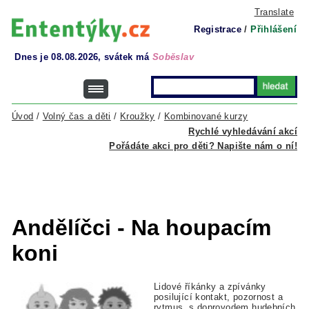
Translate
Registrace
/
Přihlášení
Dnes je 08.08.2026, svátek má
Soběslav
Úvod
/
Volný čas a děti
/
Kroužky
/
Kombinované kurzy
Rychlé vyhledávání akcí
Pořádáte akci pro děti? Napište nám o ní!
Andělíčci - Na houpacím
koni
Lidové říkánky a zpívánky
posilující kontakt, pozornost a
rytmus, s doprovodem hudebních