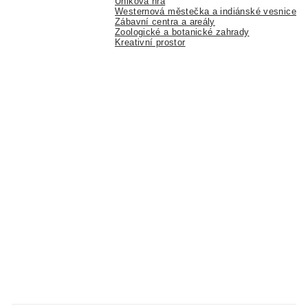
Úniková hra
Westernová městečka a indiánské vesnice
Zábavní centra a areály
Zoologické a botanické zahrady
Kreativní prostor