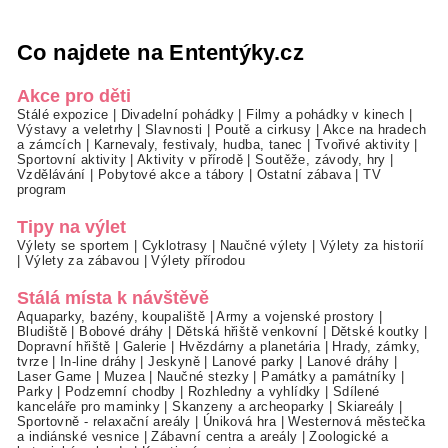
Co najdete na Ententýky.cz
Akce pro děti
Stálé expozice
|
Divadelní pohádky
|
Filmy a pohádky v kinech
|
Výstavy a veletrhy
|
Slavnosti
|
Poutě a cirkusy
|
Akce na hradech
a zámcích
|
Karnevaly, festivaly, hudba, tanec
|
Tvořivé aktivity
|
Sportovní aktivity
|
Aktivity v přírodě
|
Soutěže, závody, hry
|
Vzdělávání
|
Pobytové akce a tábory
|
Ostatní zábava
|
TV
program
Tipy na výlet
Výlety se sportem
|
Cyklotrasy
|
Naučné výlety
|
Výlety za historií
|
Výlety za zábavou
|
Výlety přírodou
Stálá místa k návštěvě
Aquaparky, bazény, koupaliště
|
Army a vojenské prostory
|
Bludiště
|
Bobové dráhy
|
Dětská hřiště venkovní
|
Dětské koutky
|
Dopravní hřiště
|
Galerie
|
Hvězdárny a planetária
|
Hrady, zámky,
tvrze
|
In-line dráhy
|
Jeskyně
|
Lanové parky
|
Lanové dráhy
|
Laser Game
|
Muzea
|
Naučné stezky
|
Památky a památníky
|
Parky
|
Podzemní chodby
|
Rozhledny a vyhlídky
|
Sdílené
kanceláře pro maminky
|
Skanzeny a archeoparky
|
Skiareály
|
Sportovně - relaxační areály
|
Úniková hra
|
Westernová městečka
a indiánské vesnice
|
Zábavní centra a areály
|
Zoologické a