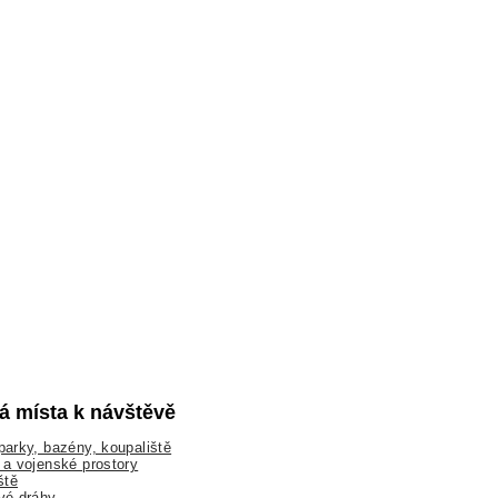
lá místa k návštěvě
arky, bazény, koupaliště
a vojenské prostory
ště
vé dráhy