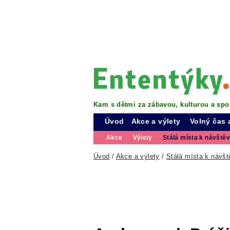
Kam s dětmi za zábavou, kulturou a spo
Úvod
Akce a výlety
Volný čas 
Akce
Výlety
Stálá místa k návště
Úvod
/
Akce a výlety
/
Stálá místa k návšt