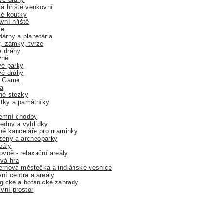
á hřiště venkovní
ké koutky
vní hřiště
ie
árny a planetária
, zámky, tvrze
ne dráhy
yně
vé parky
vé dráhy
r Game
a
né stezky
tky a památníky
y
emní chodby
edny a vyhlídky
né kanceláře pro maminky
zeny a archeoparky
eály
ovně - relaxační areály
vá hra
rnová městečka a indiánské vesnice
ní centra a areály
gické a botanické zahrady
ivní prostor