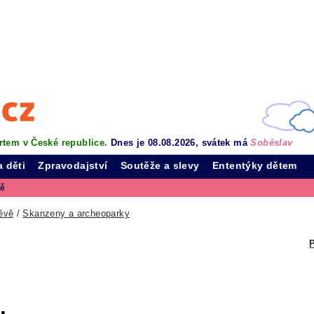
rtem v České republice.
Dnes je 08.08.2026, svátek má
Soběslav
a děti
Zpravodajství
Soutěže a slevy
Ententýky dětem
vě
ěvě
/
Skanzeny a archeoparky
P