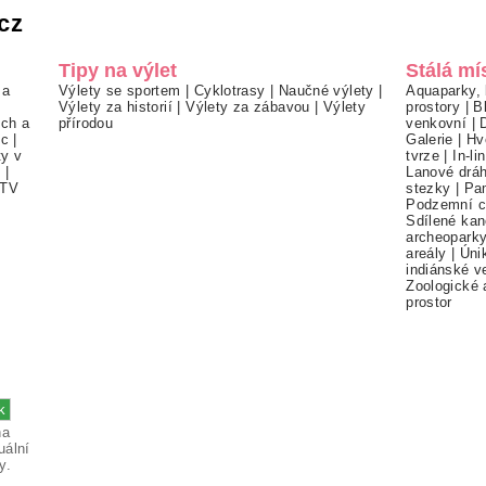
cz
Tipy na výlet
Stálá mí
 a
Výlety se sportem
|
Cyklotrasy
|
Naučné výlety
|
Aquaparky, 
Výlety za historií
|
Výlety za zábavou
|
Výlety
prostory
|
B
ch a
přírodou
venkovní
|
ec
|
Galerie
|
Hv
ty v
tvrze
|
In-li
í
|
Lanové drá
TV
stezky
|
Pa
Podzemní c
Sdílené kan
archeopark
areály
|
Úni
indiánské v
Zoologické 
prostor
na
uální
y.