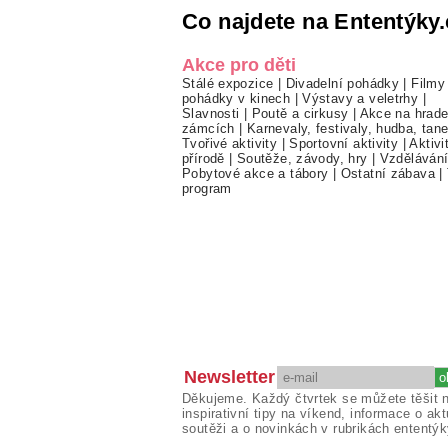
Co najdete na Ententýky.
Akce pro děti
Stálé expozice
|
Divadelní pohádky
|
Filmy
pohádky v kinech
|
Výstavy a veletrhy
|
Slavnosti
|
Poutě a cirkusy
|
Akce na hrade
zámcích
|
Karnevaly, festivaly, hudba, tan
Tvořivé aktivity
|
Sportovní aktivity
|
Aktivi
přírodě
|
Soutěže, závody, hry
|
Vzděláván
Pobytové akce a tábory
|
Ostatní zábava
|
program
Newsletter
Děkujeme. Každý čtvrtek se můžete těšit 
inspirativní tipy na víkend, informace o akt
soutěži a o novinkách v rubrikách ententýk