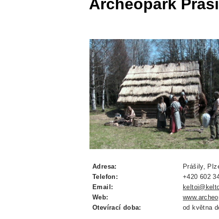
Archeopark Práši
Adresa:
Prášily, Plz
Telefon:
+420 602 3
Email:
keltoi@kelt
Web:
www.archeop
Otevírací doba:
od května d