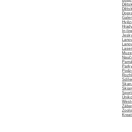
Dětsk
Děts
Dopra
Galer
Hvězd
Hrady
In-li
Jesk
Lano
Lano
Lase
Muze
Nauč
Pamá
Park
Podz
Rozhl
Sdíle
Skan
Skiar
Sport
Úniko
Weste
Zábav
Zoolo
Kreat