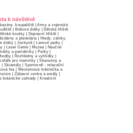
sta k návštěvě
bazény, koupaliště
|
Army a vojenské
ludiště
|
Bobové dráhy
|
Dětská hřiště
Dětské koutky
|
Dopravní hřiště
|
ězdárny a planetária
|
Hrady, zámky,
ne dráhy
|
Jeskyně
|
Lanové parky
|
hy
|
Laser Game
|
Muzea
|
Naučné
mátky a památníky
|
Parky
|
hodby
|
Rozhledny a vyhlídky
|
celáře pro maminky
|
Skanzeny a
y
|
Skiareály
|
Sportovně - relaxační
ková hra
|
Westernová městečka a
esnice
|
Zábavní centra a areály
|
a botanické zahrady
|
Kreativní