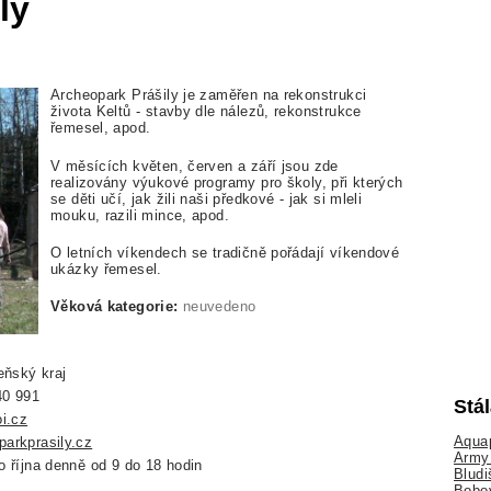
ly
Archeopark Prášily je zaměřen na rekonstrukci
života Keltů - stavby dle nálezů, rekonstrukce
řemesel, apod.
V měsících květen, červen a září jsou zde
realizovány výukové programy pro školy, při kterých
se děti učí, jak žili naši předkové - jak si mleli
mouku, razili mince, apod.
O letních víkendech se tradičně pořádají víkendové
ukázky řemesel.
Věková kategorie:
neuvedeno
eňský kraj
40 991
Stá
oi.cz
Aquap
arkprasily.cz
Army 
o října denně od 9 do 18 hodin
Bludi
Bobo