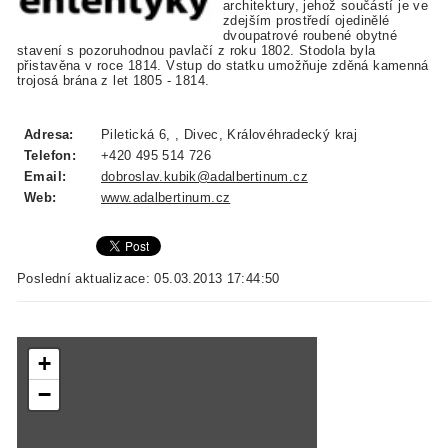
architektury, jehož součástí je ve
zdejším prostředí ojedinělé
dvoupatrové roubené obytné
stavení s pozoruhodnou pavlačí z roku 1802. Stodola byla
přistavěna v roce 1814. Vstup do statku umožňuje zděná kamenná
trojosá brána z let 1805 - 1814.
Adresa:
Piletická 6, , Divec, Královéhradecký kraj
Telefon:
+420 495 514 726
Email:
dobroslav.kubik@adalbertinum.cz
Web:
www.adalbertinum.cz
Poslední aktualizace: 05.03.2013 17:44:50
+
−