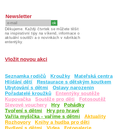
Newsletter
Děkujeme. Každý čtvrtek se můžete těšit
na inspirativní tipy na víkend, informace o
aktuální soutěži a o novinkách v rubrikách
ententýky.
Vložit novou akci
Seznamka rodičů
Kroužky
Mateřská centra
Hlídání dětí
Restaurace s dětským koutkem
Ubytování s dětmi
Oslavy narozenin
Pořadatelé kroužků
Ententýky soutěže
Kupovačka
Soutěže pro děti
Fotosoutěž
Slevové vouchery
Hry
Pohádky
Tvoření s dětmi
Hry pro hravé
Vařila myšička - vaříme s dětmi
Aktuality
Rozhovory
Knihy a hudba pro děti
Bydlení s dětmi
Videa
Fotogalerie