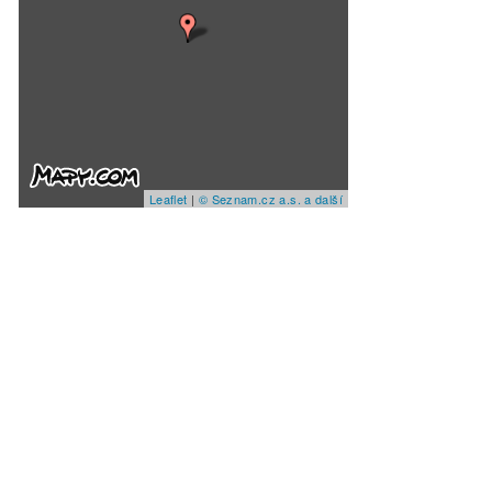
Leaflet
|
© Seznam.cz a.s. a další