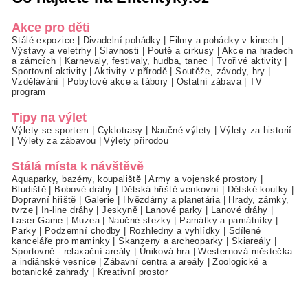
Akce pro děti
Stálé expozice
|
Divadelní pohádky
|
Filmy a pohádky v kinech
|
Výstavy a veletrhy
|
Slavnosti
|
Poutě a cirkusy
|
Akce na hradech
a zámcích
|
Karnevaly, festivaly, hudba, tanec
|
Tvořivé aktivity
|
Sportovní aktivity
|
Aktivity v přírodě
|
Soutěže, závody, hry
|
Vzdělávání
|
Pobytové akce a tábory
|
Ostatní zábava
|
TV
program
Tipy na výlet
Výlety se sportem
|
Cyklotrasy
|
Naučné výlety
|
Výlety za historií
|
Výlety za zábavou
|
Výlety přírodou
Stálá místa k návštěvě
Aquaparky, bazény, koupaliště
|
Army a vojenské prostory
|
Bludiště
|
Bobové dráhy
|
Dětská hřiště venkovní
|
Dětské koutky
|
Dopravní hřiště
|
Galerie
|
Hvězdárny a planetária
|
Hrady, zámky,
tvrze
|
In-line dráhy
|
Jeskyně
|
Lanové parky
|
Lanové dráhy
|
Laser Game
|
Muzea
|
Naučné stezky
|
Památky a památníky
|
Parky
|
Podzemní chodby
|
Rozhledny a vyhlídky
|
Sdílené
kanceláře pro maminky
|
Skanzeny a archeoparky
|
Skiareály
|
Sportovně - relaxační areály
|
Úniková hra
|
Westernová městečka
a indiánské vesnice
|
Zábavní centra a areály
|
Zoologické a
botanické zahrady
|
Kreativní prostor