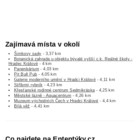
Zajímavá místa v okolí
Šimkovy sady
- 3,37 km
Botanická zahrada u objektu bývalé vyšší c.k. Reálné školy -
Hradec Králové
- 4 km
Panenkárium
- 4,03 km
Pit Bull Pub
- 4,05 km
Galerie moderního umění v Hradci Králové
- 4,11 km
Stříbrný rybník
- 4,23 km
Křesťanské rodinné centrum Sedmikráska
- 4,25 km
Městské lázně - Aquacentrum
- 4,26 km
Muzeum východních Čech v Hradci Králové
- 4,4 km
Bílá věž
- 4,41 km
Co najdete na Ententýky.cz