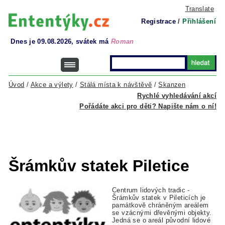
Translate
Registrace
/
Přihlášení
Dnes je 09.08.2026, svátek má
Roman
Úvod
/
Akce a výlety
/
Stálá místa k návštěvě
/
Skanzen
Rychlé vyhledávání akcí
Pořádáte akci pro děti? Napište nám o ní!
Šrámkův statek Piletice
Centrum lidových tradic -
Šrámkův statek v Pileticích je
památkově chráněným areálem
se vzácnými dřevěnými objekty.
Jedná se o areál původní lidové