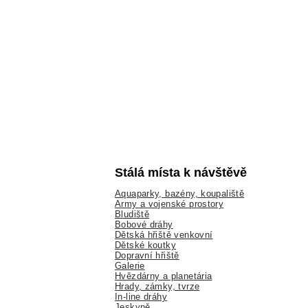
Stálá místa k návštěvě
Aquaparky, bazény, koupaliště
Army a vojenské prostory
Bludiště
Bobové dráhy
Dětská hřiště venkovní
Dětské koutky
Dopravní hřiště
Galerie
Hvězdárny a planetária
Hrady, zámky, tvrze
In-line dráhy
Jeskyně