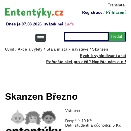
Translate
Registrace
/
Přihlášení
Dnes je 07.08.2026, svátek má
Lada
Úvod
/
Akce a výlety
/
Stálá místa k návštěvě
/
Skanzen
Rychlé vyhledávání akcí
Pořádáte akci pro děti? Napište nám o ní!
Skanzen Březno
Vstupné:
Dospělí: 10 Kč
Děti, studenti a důchodci: 5 Kč