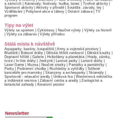
a zámcích
|
Karnevaly, festivaly, hudba, tanec
|
Tvořivé aktivity
|
Sportovní aktivity
|
Aktivity v přírodě
|
Soutěže, závody, hry
|
Vzdělávání
|
Pobytové akce a tábory
|
Ostatní zábava
|
TV
program
Tipy na výlet
Výlety se sportem
|
Cyklotrasy
|
Naučné výlety
|
Výlety za historií
|
Výlety za zábavou
|
Výlety přírodou
Stálá místa k návštěvě
Aquaparky, bazény, koupaliště
|
Army a vojenské prostory
|
Bludiště
|
Bobové dráhy
|
Dětská hřiště venkovní
|
Dětské koutky
|
Dopravní hřiště
|
Galerie
|
Hvězdárny a planetária
|
Hrady, zámky,
tvrze
|
In-line dráhy
|
Jeskyně
|
Lanové parky
|
Lanové dráhy
|
Laser Game
|
Muzea
|
Naučné stezky
|
Památky a památníky
|
Parky
|
Podzemní chodby
|
Rozhledny a vyhlídky
|
Sdílené
kanceláře pro maminky
|
Skanzeny a archeoparky
|
Skiareály
|
Sportovně - relaxační areály
|
Úniková hra
|
Westernová městečka
a indiánské vesnice
|
Zábavní centra a areály
|
Zoologické a
botanické zahrady
|
Kreativní prostor
Newsletter