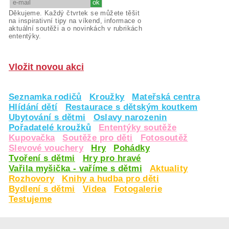
Děkujeme. Každý čtvrtek se můžete těšit
na inspirativní tipy na víkend, informace o
aktuální soutěži a o novinkách v rubrikách
ententýky.
Vložit novou akci
Seznamka rodičů
Kroužky
Mateřská centra
Hlídání dětí
Restaurace s dětským koutkem
Ubytování s dětmi
Oslavy narozenin
Pořadatelé kroužků
Ententýky soutěže
Kupovačka
Soutěže pro děti
Fotosoutěž
Slevové vouchery
Hry
Pohádky
Tvoření s dětmi
Hry pro hravé
Vařila myšička - vaříme s dětmi
Aktuality
Rozhovory
Knihy a hudba pro děti
Bydlení s dětmi
Videa
Fotogalerie
Testujeme