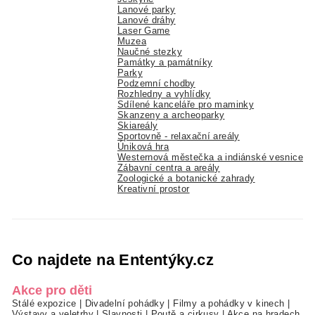
Lanové parky
Lanové dráhy
Laser Game
Muzea
Naučné stezky
Památky a památníky
Parky
Podzemní chodby
Rozhledny a vyhlídky
Sdílené kanceláře pro maminky
Skanzeny a archeoparky
Skiareály
Sportovně - relaxační areály
Úniková hra
Westernová městečka a indiánské vesnice
Zábavní centra a areály
Zoologické a botanické zahrady
Kreativní prostor
Co najdete na Ententýky.cz
Akce pro děti
Stálé expozice
|
Divadelní pohádky
|
Filmy a pohádky v kinech
|
Výstavy a veletrhy
|
Slavnosti
|
Poutě a cirkusy
|
Akce na hradech