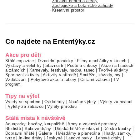
Zábavní centra a areály
Zoologické a botanické zahrady
Kreativní prostor
Co najdete na Ententýky.cz
Akce pro děti
Stálé expozice
|
Divadelní pohádky
|
Filmy a pohádky v kinech
|
Výstavy a veletrhy
|
Slavnosti
|
Poutě a cirkusy
|
Akce na hradech
a zámcích
|
Karnevaly, festivaly, hudba, tanec
|
Tvořivé aktivity
|
Sportovní aktivity
|
Aktivity v přírodě
|
Soutěže, závody, hry
|
Vzdělávání
|
Pobytové akce a tábory
|
Ostatní zábava
|
TV
program
Tipy na výlet
Výlety se sportem
|
Cyklotrasy
|
Naučné výlety
|
Výlety za historií
|
Výlety za zábavou
|
Výlety přírodou
Stálá místa k návštěvě
Aquaparky, bazény, koupaliště
|
Army a vojenské prostory
|
Bludiště
|
Bobové dráhy
|
Dětská hřiště venkovní
|
Dětské koutky
|
Dopravní hřiště
|
Galerie
|
Hvězdárny a planetária
|
Hrady, zámky,
tvrze
|
In-line dráhy
|
Jeskyně
|
Lanové parky
|
Lanové dráhy
|