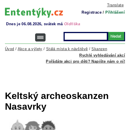
Translate
Registrace
/
Přihlášení
Dnes je 06.08.2026, svátek má
Oldřiška
Úvod
/
Akce a výlety
/
Stálá místa k návštěvě
/
Skanzen
Rychlé vyhledávání akcí
Pořádáte akci pro děti? Napište nám o ní!
Keltský archeoskanzen
Nasavrky