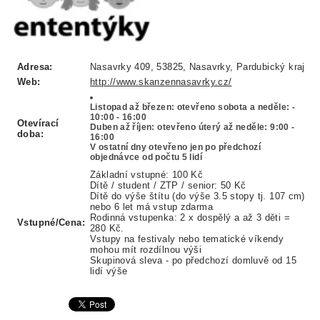
Adresa:
Nasavrky 409, 53825, Nasavrky, Pardubický kraj
Web:
http://www.skanzennasavrky.cz/
Listopad až březen: otevřeno sobota a neděle: -
10:00 - 16:00
Otevírací
Duben až říjen: otevřeno úterý až neděle: 9:00 -
doba:
16:00
V ostatní dny otevřeno jen po předchozí
objednávce od počtu 5 lidí
Základní vstupné: 100 Kč
Dítě / student / ZTP / senior: 50 Kč
Dítě do výše štítu (do výše 3.5 stopy tj. 107 cm)
nebo 6 let má vstup zdarma
Rodinná vstupenka: 2 x dospělý a až 3 děti =
Vstupné/Cena:
280 Kč.
Vstupy na festivaly nebo tematické víkendy
mohou mít rozdílnou výši
Skupinová sleva - po předchozí domluvě od 15
lidí výše