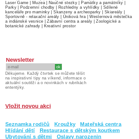
Laser Game
|
Muzea
|
Naučné stezky
|
Památky a památníky
|
Parky
|
Podzemní chodby
|
Rozhledny a vyhlídky
|
Sdílené
kanceláře pro maminky
|
Skanzeny a archeoparky
|
Skiareály
|
Sportovně - relaxační areály
|
Úniková hra
|
Westernová městečka
a indiánské vesnice
|
Zábavní centra a areály
|
Zoologické a
botanické zahrady
|
Kreativní prostor
Newsletter
Děkujeme. Každý čtvrtek se můžete těšit
na inspirativní tipy na víkend, informace o
aktuální soutěži a o novinkách v rubrikách
ententýky.
Vložit novou akci
Seznamka rodičů
Kroužky
Mateřská centra
Hlídání dětí
Restaurace s dětským koutkem
Ubytování s dětmi
Oslavy narozenin