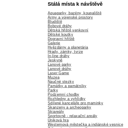
Stálá místa k návštěvě
Aquaparky, bazény, koupaliště
Army a vojenské prostory
Bludiště
Bobové dráhy
Dětská hřiště venkovní
Dětské koutky
Dopravní hřiště
Galerie
Hvězdárny a planetária
Hrady, zámky, tvrze
In-line dráhy
Jeskyně
Lanové parky
Lanové dráhy
Laser Game
Muzea
Naučné stezky
Památky a památníky
Parky
Podzemní chodby
Rozhledny a vyhlídky
Sdílené kanceláře pro maminky
Skanzeny a archeoparky
Skiareály
Sportovně - relaxační areály
Úniková hra
Westernová městečka a indiánské vesnice