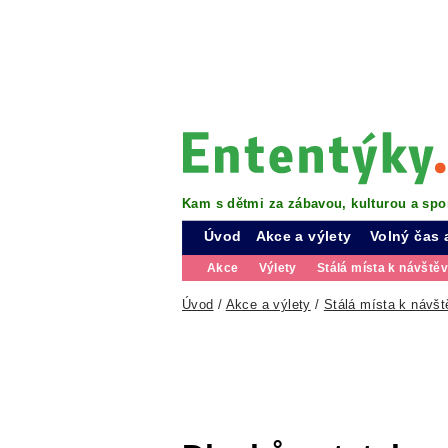
Kam s dětmi za zábavou, kulturou a spo
Úvod
Akce a výlety
Volný čas 
Akce
Výlety
Stálá místa k návště
Úvod
/
Akce a výlety
/
Stálá místa k návšt