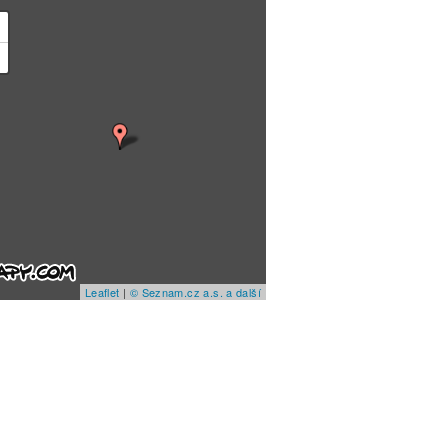
+
−
Leaflet
|
© Seznam.cz a.s. a další