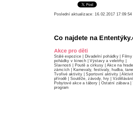
Poslední aktualizace: 16.02.2017 17:09:54
Co najdete na Ententýky.
Akce pro děti
Stálé expozice
|
Divadelní pohádky
|
Filmy
pohádky v kinech
|
Výstavy a veletrhy
|
Slavnosti
|
Poutě a cirkusy
|
Akce na hrade
zámcích
|
Karnevaly, festivaly, hudba, tan
Tvořivé aktivity
|
Sportovní aktivity
|
Aktivi
přírodě
|
Soutěže, závody, hry
|
Vzděláván
Pobytové akce a tábory
|
Ostatní zábava
|
program