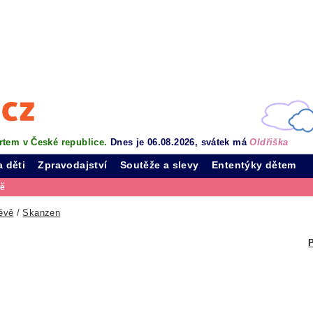
rtem v České republice.
Dnes je 06.08.2026, svátek má
Oldřiška
a děti
Zpravodajství
Soutěže a slevy
Ententýky dětem
vě
ěvě
/
Skanzen
P