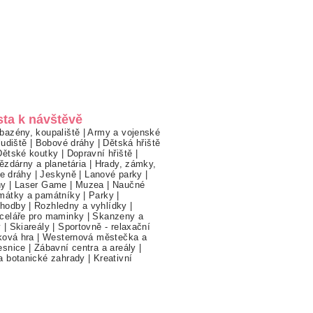
sta k návštěvě
bazény, koupaliště
|
Army a vojenské
ludiště
|
Bobové dráhy
|
Dětská hřiště
Dětské koutky
|
Dopravní hřiště
|
ězdárny a planetária
|
Hrady, zámky,
ne dráhy
|
Jeskyně
|
Lanové parky
|
hy
|
Laser Game
|
Muzea
|
Naučné
mátky a památníky
|
Parky
|
hodby
|
Rozhledny a vyhlídky
|
celáře pro maminky
|
Skanzeny a
y
|
Skiareály
|
Sportovně - relaxační
ková hra
|
Westernová městečka a
esnice
|
Zábavní centra a areály
|
a botanické zahrady
|
Kreativní