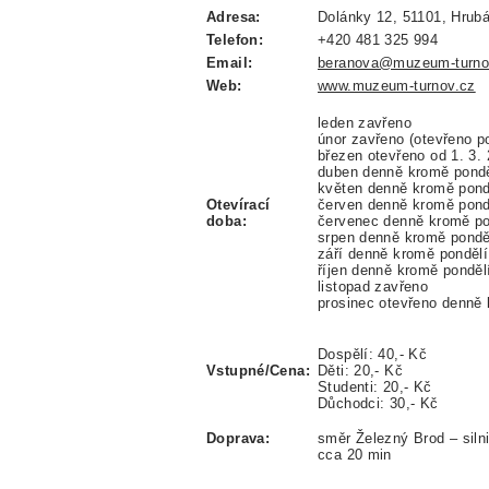
Adresa:
Dolánky 12, 51101, Hrubá
Telefon:
+420 481 325 994
Email:
beranova@muzeum-turno
Web:
www.muzeum-turnov.cz
leden zavřeno
únor zavřeno (otevřeno p
březen otevřeno od 1. 3.
duben denně kromě pondě
květen denně kromě pond
Otevírací
červen denně kromě pond
doba:
červenec denně kromě po
srpen denně kromě pondě
září denně kromě pondělí
říjen denně kromě ponděl
listopad zavřeno
prosinec otevřeno denně 
Dospělí: 40,- Kč
Vstupné/Cena:
Děti: 20,- Kč
Studenti: 20,- Kč
Důchodci: 30,- Kč
Doprava:
směr Železný Brod – sil
cca 20 min