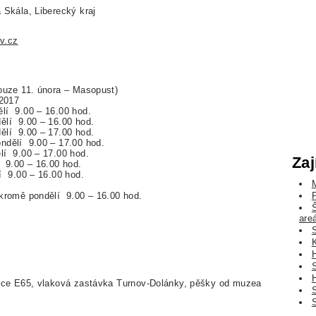
 Skála, Liberecký kraj
v.cz
ouze 11. února – Masopust)
 2017
lí 9.00 – 16.00 hod.
ělí 9.00 – 16.00 hod.
ělí 9.00 – 17.00 hod.
ndělí 9.00 – 17.00 hod.
lí 9.00 – 17.00 hod.
Zaj
 9.00 – 16.00 hod.
í 9.00 – 16.00 hod.
kromě pondělí 9.00 – 16.00 hod.
areá
nice E65, vlaková zastávka Turnov-Dolánky, pěšky od muzea