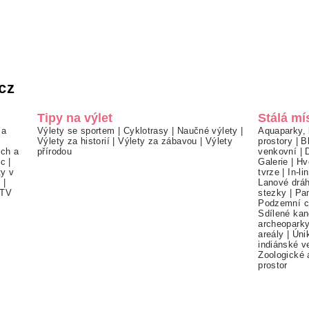
cz
Tipy na výlet
Stálá mí
 a
Výlety se sportem
|
Cyklotrasy
|
Naučné výlety
|
Aquaparky, 
Výlety za historií
|
Výlety za zábavou
|
Výlety
prostory
|
B
ch a
přírodou
venkovní
|
ec
|
Galerie
|
Hv
ty v
tvrze
|
In-li
í
|
Lanové drá
TV
stezky
|
Pa
Podzemní c
Sdílené kan
archeopark
areály
|
Úni
indiánské v
Zoologické 
prostor