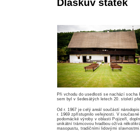
Dlaskův statek
Při vchodu do usedlosti se nachází socha 
sem byl v šedesátých letech 20. století p
Od r. 1967 je celý areál součástí národop
r. 1969 zpřístupnilo veřejnosti. V současné
podomácké výroby v oblasti Pojizeří, dopl
unikátní trámcovou hradbou ožívá několikrá
masopustu, tradičními lidovými slavnostmi