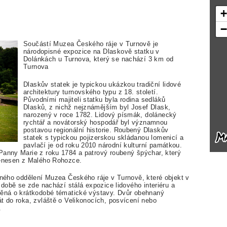
Součástí Muzea Českého ráje v Turnově je
národopisné expozice na Dlaskově statku v
Dolánkách u Turnova, který se nachází 3 km od
Turnova
Dlaskův statek je typickou ukázkou tradiční lidové
architektury turnovského typu z 18. století.
Původními majiteli statku byla rodina sedláků
Dlasků, z nichž nejznámějším byl Josef Dlask,
narozený v roce 1782. Lidový písmák, dolánecký
rychtář a novátorský hospodář byl významnou
postavou regionální historie. Roubený Dlaskův
statek s typickou pojizerskou skládanou lomenicí a
pavlačí je od roku 2010 národní kulturní památkou.
Panny Marie z roku 1784 a patrový roubený špýchar, který
řenesen z Malého Rohozce.
isného oddělení Muzea Českého ráje v Turnově, které objekt v
 době se zde nachází stálá expozice lidového interiéru a
něná o krátkodobé tématické výstavy. Dvůr obehnaný
t do roka, zvláště o Velikonocích, posvícení nebo
.