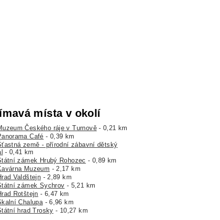
ímavá místa v okolí
Muzeum Českého ráje v Turnově
- 0,21 km
Panorama Café
- 0,39 km
Šťastná země - přírodní zábavní dětský
l
- 0,41 km
Státní zámek Hrubý Rohozec
- 0,89 km
Kavárna Muzeum
- 2,17 km
Hrad Valdštejn
- 2,89 km
Státní zámek Sychrov
- 5,21 km
Hrad Rotštejn
- 6,47 km
Skalní Chalupa
- 6,96 km
Státní hrad Trosky
- 10,27 km