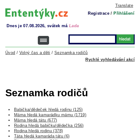
Translate
Registrace
/
Přihlášení
Dnes je 07.08.2026, svátek má
Lada
Úvod
/
Volný čas a děti
/
Seznamka rodičů
Rychlé vyhledávání akcí
Seznamka rodičů
Babička/dědeček hledá rodinu (125)
Máma hledá kamarádku mámu (1719)
Máma hledá tátu (677)
Rodina hledá babičku/dědečka (256)
Rodina hledá rodinu (378)
Táta hledá kamaráda tátu (6)