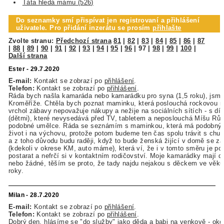
Táta hledá mámu (526)
Do seznamky smí přispívat jen registrovaní a přihlášení
uživatele. Pro přidání inzerátu se prosím
přihlašte
Zvolte stranu:
Předchozí strana
81
|
82
|
83
|
84
|
85
|
86
|
87
|
88
|
89
|
90
|
91
|
92
|
93
|
94
|
95
|
96
|
97
|
98
|
99
|
100
|
Další strana
Ester - 29.7.2020
E-mail:
Kontakt se zobrazí po
přihlášení
.
Telefon:
Kontakt se zobrazí po
přihlášení
.
Ráda bych našla kamaráda nebo kamarádku pro syna (1,5 roku), jsme
Kroměříže. Chtěla bych poznat maminku, která poslouchá rockovou m
vrchol zábavy nepovažuje nákupy a nežije na sociálních sítích - s dí
(dětmi), které nevysedává před TV, tabletem a neposlouchá Míšu Růž
podobné umělce. Ráda se seznámím s maminkou, která má podobný 
život i na výchovu, protože potom budeme ten čas spolu trávit s chut
a z toho důvodu budu raději, když to bude ženská žijící v domě se z
(kdekoli v okrese KM, auto máme), která ví, že i v tomto směru je po
postarat a nefrčí si v kontaktním rodičovství. Moje kamarádky mají d
nebo žádné, těším se proto, že tady najdu nejakou s děckem ve věku
roky.
Milan - 28.7.2020
E-mail:
Kontakt se zobrazí po
přihlášení
.
Telefon:
Kontakt se zobrazí po
přihlášení
.
Dobrý den, hlásíme se "do služby" jako děda a babi na venkově - oko