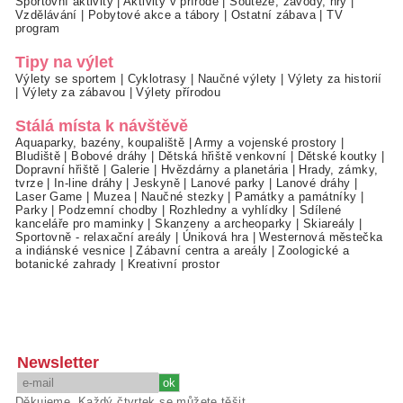
Sportovní aktivity
|
Aktivity v přírodě
|
Soutěže, závody, hry
|
Vzdělávání
|
Pobytové akce a tábory
|
Ostatní zábava
|
TV
program
Tipy na výlet
Výlety se sportem
|
Cyklotrasy
|
Naučné výlety
|
Výlety za historií
|
Výlety za zábavou
|
Výlety přírodou
Stálá místa k návštěvě
Aquaparky, bazény, koupaliště
|
Army a vojenské prostory
|
Bludiště
|
Bobové dráhy
|
Dětská hřiště venkovní
|
Dětské koutky
|
Dopravní hřiště
|
Galerie
|
Hvězdárny a planetária
|
Hrady, zámky,
tvrze
|
In-line dráhy
|
Jeskyně
|
Lanové parky
|
Lanové dráhy
|
Laser Game
|
Muzea
|
Naučné stezky
|
Památky a památníky
|
Parky
|
Podzemní chodby
|
Rozhledny a vyhlídky
|
Sdílené
kanceláře pro maminky
|
Skanzeny a archeoparky
|
Skiareály
|
Sportovně - relaxační areály
|
Úniková hra
|
Westernová městečka
a indiánské vesnice
|
Zábavní centra a areály
|
Zoologické a
botanické zahrady
|
Kreativní prostor
Newsletter
Děkujeme. Každý čtvrtek se můžete těšit