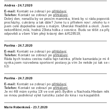
Andrea - 24.7.2020
E-mail:
Kontakt se zobrazí po
přihlášení
.
Telefon:
Kontakt se zobrazí po
přihlášení
.
Dobrý den, nenašla by se prosím maminka, která by si ráda popovidal
procházky, cukrárny a tak dále? Jsme tu s přítelem noví ,nikoho tu n
jsem celé dopoledne sama s malým. Uherské Hradiště a okolí. Jsem
nekonfliktní,milá, hodná 23leta holka z vesnice. Budu se těšit za pří
odpovědi a všem Vám přeji krásný den &#128519;
Pavlina - 24.7.2020
E-mail:
Kontakt se zobrazí po
přihlášení
.
Telefon:
Kontakt se zobrazí po
přihlášení
.
Ráda bych toutou cestou našla fajn tatínka. přítele kamaráda je mi 4
synka.jsem rozvedena sportovní postavy.ja vím že nekde jsi tak se o
tíží
Pavlina - 24.7.2020
E-mail:
Kontakt se zobrazí po
přihlášení
.
Telefon:
Kontakt se zobrazí po
přihlášení
.
Je mi 46l mám synka 13l ve své péči.Bydlim u Nachoda.Hledam něk
se mnou podniknul výlet turistiku zašel do kina i na koupaliště.
Marie Robenková - 23.7.2020