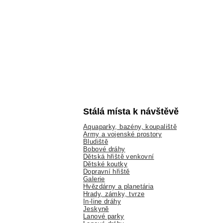
Stálá místa k návštěvě
Aquaparky, bazény, koupaliště
Army a vojenské prostory
Bludiště
Bobové dráhy
Dětská hřiště venkovní
Dětské koutky
Dopravní hřiště
Galerie
Hvězdárny a planetária
Hrady, zámky, tvrze
In-line dráhy
Jeskyně
Lanové parky