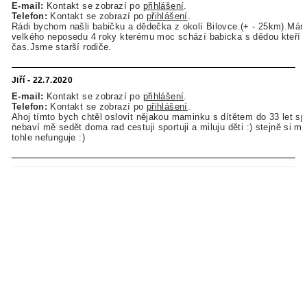
E-mail:
Kontakt se zobrazí po
přihlášení
.
Telefon:
Kontakt se zobrazí po
přihlášení
.
Rádi bychom našli babičku a dědečka z okolí Bilovce.(+ - 25km).Má
velkého neposedu 4 roky kterému moc schází babicka s dědou kteří 
čas.Jsme starší rodiče.
Jiří - 22.7.2020
E-mail:
Kontakt se zobrazí po
přihlášení
.
Telefon:
Kontakt se zobrazí po
přihlášení
.
Ahoj tímto bych chtěl oslovit nějakou maminku s dítětem do 33 let sp
nebaví mě sedět doma rad cestuji sportuji a miluju děti :) stejně si m
tohle nefunguje :)