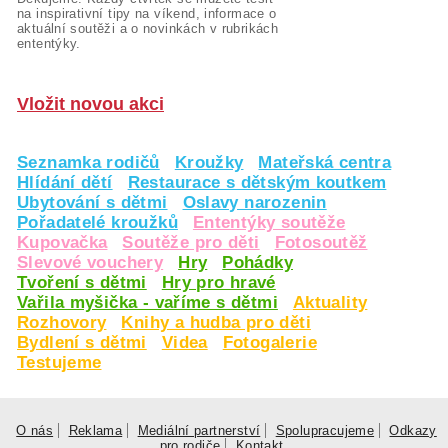
na inspirativní tipy na víkend, informace o
aktuální soutěži a o novinkách v rubrikách
ententýky.
Vložit novou akci
Seznamka rodičů
Kroužky
Mateřská centra
Hlídání dětí
Restaurace s dětským koutkem
Ubytování s dětmi
Oslavy narozenin
Pořadatelé kroužků
Ententýky soutěže
Kupovačka
Soutěže pro děti
Fotosoutěž
Slevové vouchery
Hry
Pohádky
Tvoření s dětmi
Hry pro hravé
Vařila myšička - vaříme s dětmi
Aktuality
Rozhovory
Knihy a hudba pro děti
Bydlení s dětmi
Videa
Fotogalerie
Testujeme
O nás
Reklama
Mediální partnerství
Spolupracujeme
Odkazy
pro rodiče
Kontakt