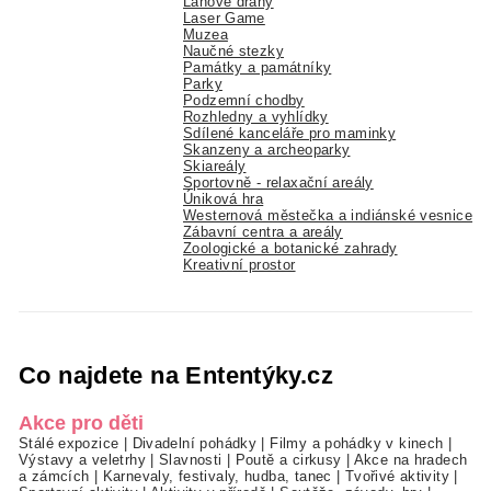
Lanové dráhy
Laser Game
Muzea
Naučné stezky
Památky a památníky
Parky
Podzemní chodby
Rozhledny a vyhlídky
Sdílené kanceláře pro maminky
Skanzeny a archeoparky
Skiareály
Sportovně - relaxační areály
Úniková hra
Westernová městečka a indiánské vesnice
Zábavní centra a areály
Zoologické a botanické zahrady
Kreativní prostor
Co najdete na Ententýky.cz
Akce pro děti
Stálé expozice
|
Divadelní pohádky
|
Filmy a pohádky v kinech
|
Výstavy a veletrhy
|
Slavnosti
|
Poutě a cirkusy
|
Akce na hradech
a zámcích
|
Karnevaly, festivaly, hudba, tanec
|
Tvořivé aktivity
|