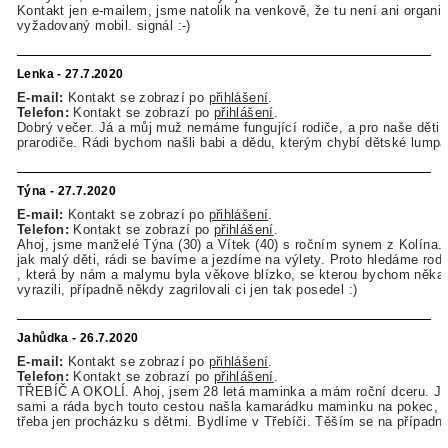
Kontakt jen e-mailem, jsme natolik na venkově, že tu není ani organi
vyžadovaný mobil. signál :-)
Lenka - 27.7.2020
E-mail:
Kontakt se zobrazí po
přihlášení
.
Telefon:
Kontakt se zobrazí po
přihlášení
.
Dobrý večer. Já a můj muž nemáme fungující rodiče, a pro naše děti 
prarodiče. Rádi bychom našli babi a dědu, kterým chybí dětské lump
Týna - 27.7.2020
E-mail:
Kontakt se zobrazí po
přihlášení
.
Telefon:
Kontakt se zobrazí po
přihlášení
.
Ahoj, jsme manželé Týna (30) a Vítek (40) s ročním synem z Kolína.
jak malý děti, rádi se bavíme a jezdíme na výlety. Proto hledáme rod
, která by nám a malymu byla věkove blízko, se kterou bychom něk
vyrazili, případně někdy zagrilovali ci jen tak posedel :)
Jahůdka - 26.7.2020
E-mail:
Kontakt se zobrazí po
přihlášení
.
Telefon:
Kontakt se zobrazí po
přihlášení
.
TŘEBÍČ A OKOLÍ. Ahoj, jsem 28 letá maminka a mám roční dceru. J
sami a ráda bych touto cestou našla kamarádku maminku na pokec, v
třeba jen procházku s dětmi. Bydlíme v Třebíči. Těším se na případné