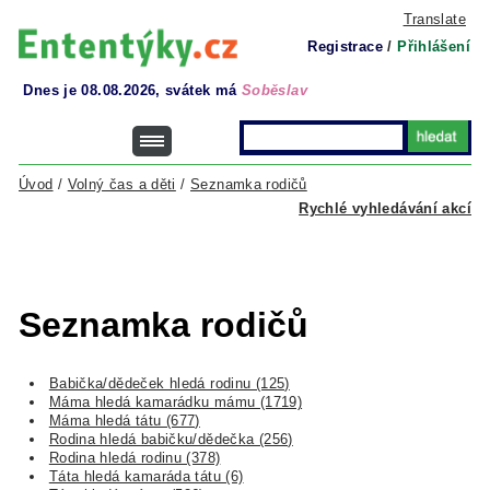
Translate
Registrace
/
Přihlášení
Dnes je 08.08.2026, svátek má
Soběslav
Úvod
/
Volný čas a děti
/
Seznamka rodičů
Rychlé vyhledávání akcí
Seznamka rodičů
Babička/dědeček hledá rodinu (125)
Máma hledá kamarádku mámu (1719)
Máma hledá tátu (677)
Rodina hledá babičku/dědečka (256)
Rodina hledá rodinu (378)
Táta hledá kamaráda tátu (6)