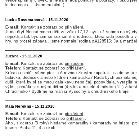
velice uprimny clovek, a nemam rada pomluvy a podrazy. Pokud jsem 
klidne napis.... Jsem mobilni :)
Lucka Rossmannová - 15.11.2020
E-mail:
Kontakt se zobrazí po
přihlášení
.
Jsme čtyř členná rodina děti ve věku 17,12. syn, už snáma na výlety
nejezdí,a tak bychom se seznámili s rodinou.. která ráda posedlí u vi
hry..no prostě zábava.. jsme normální rodina &#128515; Ja a manžel 
Zuzana - 15.11.2020
E-mail:
Kontakt se zobrazí po
přihlášení
.
Telefon:
Kontakt se zobrazí po
přihlášení
.
Krásnou neděli všem přeji :) A rovnou zkusím zapatrat.. najde se tu n
babička, dědeček a nebo klidně i kamarádka? Ráda bych poznala ně
duši, která by si se mnou dala kávu nebo čaj, popovídala, vyrazila n
výlet, pohrála si s mými dětmi (4,5 let a necelé 4 měsíce) ? :) Žďársk
Chrudimsko? Bydlíme na hranici Vysočiny a chrudimského kraje
Maja Nereknu - 15.11.2020
E-mail:
Kontakt se zobrazí po
přihlášení
.
Telefon:
Kontakt se zobrazí po
přihlášení
.
Ahoj, s dcerou (3 roky) hledame kamaradky / kamarady na hriste, pr
lesem. Praha 11, 4 a okoli