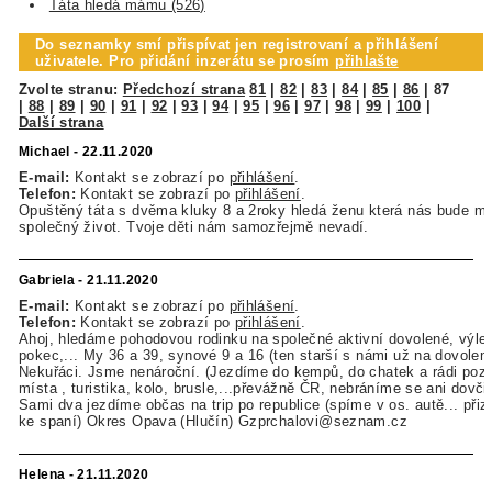
Táta hledá mámu (526)
Do seznamky smí přispívat jen registrovaní a přihlášení
uživatele. Pro přidání inzerátu se prosím
přihlašte
Zvolte stranu:
Předchozí strana
81
|
82
|
83
|
84
|
85
|
86
|
87
|
88
|
89
|
90
|
91
|
92
|
93
|
94
|
95
|
96
|
97
|
98
|
99
|
100
|
Další strana
Michael - 22.11.2020
E-mail:
Kontakt se zobrazí po
přihlášení
.
Telefon:
Kontakt se zobrazí po
přihlášení
.
Opuštěný táta s dvěma kluky 8 a 2roky hledá ženu která nás bude mí
společný život. Tvoje děti nám samozřejmě nevadí.
Gabriela - 21.11.2020
E-mail:
Kontakt se zobrazí po
přihlášení
.
Telefon:
Kontakt se zobrazí po
přihlášení
.
Ahoj, hledáme pohodovou rodinku na společné aktivní dovolené, výle
pokec,... My 36 a 39, synové 9 a 16 (ten starší s námi už na dovolené
Nekuřáci. Jsme nenároční. (Jezdíme do kempů, do chatek a rádi po
místa , turistika, kolo, brusle,...převážně ČR, nebráníme se ani dovči
Sami dva jezdíme občas na trip po republice (spíme v os. autě... př
ke spaní) Okres Opava (Hlučín) Gzprchalovi@seznam.cz
Helena - 21.11.2020