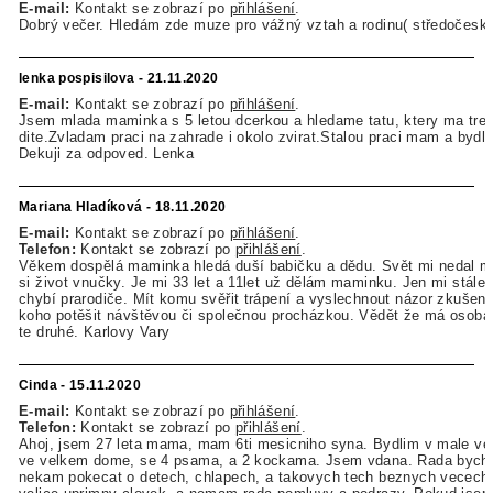
E-mail:
Kontakt se zobrazí po
přihlášení
.
Dobrý večer. Hledám zde muze pro vážný vztah a rodinu( středočeský 
lenka pospisilova - 21.11.2020
E-mail:
Kontakt se zobrazí po
přihlášení
.
Jsem mlada maminka s 5 letou dcerkou a hledame tatu, ktery ma tre
dite.Zvladam praci na zahrade i okolo zvirat.Stalou praci mam a bydle
Dekuji za odpoved. Lenka
Mariana Hladíková - 18.11.2020
E-mail:
Kontakt se zobrazí po
přihlášení
.
Telefon:
Kontakt se zobrazí po
přihlášení
.
Věkem dospělá maminka hledá duší babičku a dědu. Svět mi nedal m
si život vnučky. Je mi 33 let a 11let už dělám maminku. Jen mi stále
chybí prarodiče. Mít komu svěřit trápení a vyslechnout názor zkušené
koho potěšit návštěvou či společnou procházkou. Vědět že má osoba 
te druhé. Karlovy Vary
Cinda - 15.11.2020
E-mail:
Kontakt se zobrazí po
přihlášení
.
Telefon:
Kontakt se zobrazí po
přihlášení
.
Ahoj, jsem 27 leta mama, mam 6ti mesicniho syna. Bydlim v male ves
ve velkem dome, se 4 psama, a 2 kockama. Jsem vdana. Rada bych 
nekam pokecat o detech, chlapech, a takovych tech beznych vecech