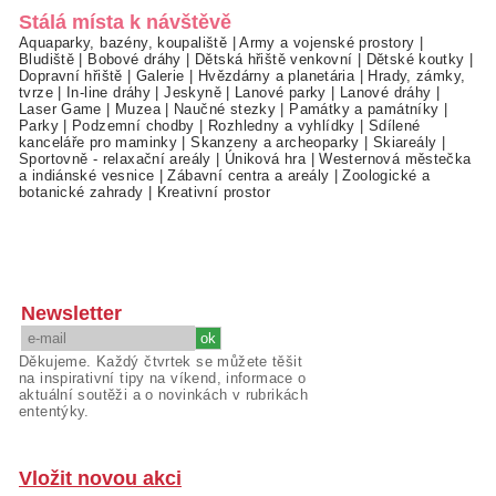
Stálá místa k návštěvě
Aquaparky, bazény, koupaliště
|
Army a vojenské prostory
|
Bludiště
|
Bobové dráhy
|
Dětská hřiště venkovní
|
Dětské koutky
|
Dopravní hřiště
|
Galerie
|
Hvězdárny a planetária
|
Hrady, zámky,
tvrze
|
In-line dráhy
|
Jeskyně
|
Lanové parky
|
Lanové dráhy
|
Laser Game
|
Muzea
|
Naučné stezky
|
Památky a památníky
|
Parky
|
Podzemní chodby
|
Rozhledny a vyhlídky
|
Sdílené
kanceláře pro maminky
|
Skanzeny a archeoparky
|
Skiareály
|
Sportovně - relaxační areály
|
Úniková hra
|
Westernová městečka
a indiánské vesnice
|
Zábavní centra a areály
|
Zoologické a
botanické zahrady
|
Kreativní prostor
Newsletter
Děkujeme. Každý čtvrtek se můžete těšit
na inspirativní tipy na víkend, informace o
aktuální soutěži a o novinkách v rubrikách
ententýky.
Vložit novou akci