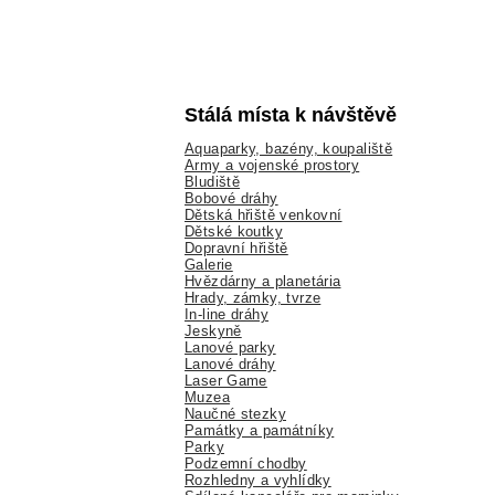
Stálá místa k návštěvě
Aquaparky, bazény, koupaliště
Army a vojenské prostory
Bludiště
Bobové dráhy
Dětská hřiště venkovní
Dětské koutky
Dopravní hřiště
Galerie
Hvězdárny a planetária
Hrady, zámky, tvrze
In-line dráhy
Jeskyně
Lanové parky
Lanové dráhy
Laser Game
Muzea
Naučné stezky
Památky a památníky
Parky
Podzemní chodby
Rozhledny a vyhlídky