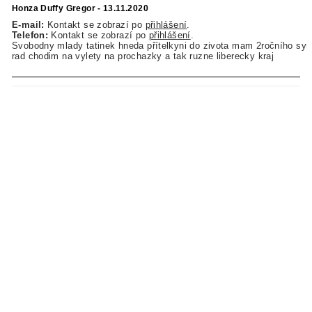
Honza Duffy Gregor - 13.11.2020
E-mail:
Kontakt se zobrazí po
přihlášení
.
Telefon:
Kontakt se zobrazí po
přihlášení
.
Svobodny mlady tatinek hneda přítelkyni do zivota mam 2ročního syn
rad chodim na vylety na prochazky a tak ruzne liberecky kraj