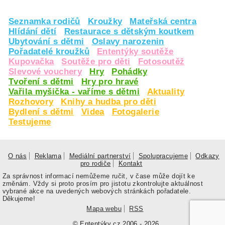
Seznamka rodičů
Kroužky
Mateřská centra
Hlídání dětí
Restaurace s dětským koutkem
Ubytování s dětmi
Oslavy narozenin
Pořadatelé kroužků
Ententýky soutěže
Kupovačka
Soutěže pro děti
Fotosoutěž
Slevové vouchery
Hry
Pohádky
Tvoření s dětmi
Hry pro hravé
Vařila myšička - vaříme s dětmi
Aktuality
Rozhovory
Knihy a hudba pro děti
Bydlení s dětmi
Videa
Fotogalerie
Testujeme
O nás
Reklama
Mediální partnerství
Spolupracujeme
Odkazy
pro rodiče
Kontakt
Za správnost informací nemůžeme ručit, v čase může dojít ke
změnám. Vždy si proto prosím pro jistotu zkontrolujte aktuálnost
vybrané akce na uvedených webových stránkách pořadatele.
Děkujeme!
Mapa webu
RSS
© Ententýky.cz 2006 - 2026