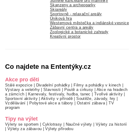
Sdílené kanceláře pro maminky
Skanzeny a archeoparky
Skiareály
Sportovně - relaxační areály
Úniková hra
Westernová městečka a indiánské vesnice
Zábavní centra a areály
Zoologické a botanické zahrady
Kreativní prostor
Co najdete na Ententýky.cz
Akce pro děti
Stálé expozice
|
Divadelní pohádky
|
Filmy a pohádky v kinech
|
Výstavy a veletrhy
|
Slavnosti
|
Poutě a cirkusy
|
Akce na hradech
a zámcích
|
Karnevaly, festivaly, hudba, tanec
|
Tvořivé aktivity
|
Sportovní aktivity
|
Aktivity v přírodě
|
Soutěže, závody, hry
|
Vzdělávání
|
Pobytové akce a tábory
|
Ostatní zábava
|
TV
program
Tipy na výlet
Výlety se sportem
|
Cyklotrasy
|
Naučné výlety
|
Výlety za historií
|
Výlety za zábavou
|
Výlety přírodou