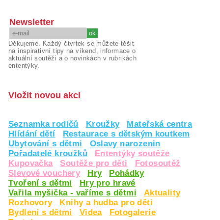
Newsletter
Děkujeme. Každý čtvrtek se můžete těšit
na inspirativní tipy na víkend, informace o
aktuální soutěži a o novinkách v rubrikách
ententýky.
Vložit novou akci
Seznamka rodičů
Kroužky
Mateřská centra
Hlídání dětí
Restaurace s dětským koutkem
Ubytování s dětmi
Oslavy narozenin
Pořadatelé kroužků
Ententýky soutěže
Kupovačka
Soutěže pro děti
Fotosoutěž
Slevové vouchery
Hry
Pohádky
Tvoření s dětmi
Hry pro hravé
Vařila myšička - vaříme s dětmi
Aktuality
Rozhovory
Knihy a hudba pro děti
Bydlení s dětmi
Videa
Fotogalerie