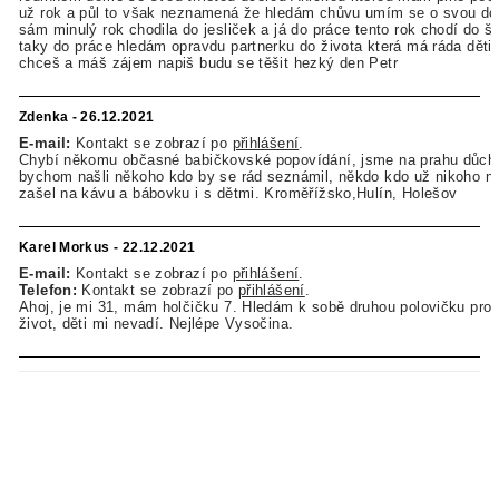
už rok a půl to však neznamená že hledám chůvu umím se o svou dce
sám minulý rok chodila do jesliček a já do práce tento rok chodí do šk
taky do práce hledám opravdu partnerku do života která má ráda děti
chceš a máš zájem napiš budu se těšit hezký den Petr
Zdenka - 26.12.2021
E-mail:
Kontakt se zobrazí po
přihlášení
.
Chybí někomu občasné babičkovské popovídání, jsme na prahu důcho
bychom našli někoho kdo by se rád seznámil, někdo kdo už nikoho n
zašel na kávu a bábovku i s dětmi. Kroměřížsko,Hulín, Holešov
Karel Morkus - 22.12.2021
E-mail:
Kontakt se zobrazí po
přihlášení
.
Telefon:
Kontakt se zobrazí po
přihlášení
.
Ahoj, je mi 31, mám holčičku 7. Hledám k sobě druhou polovičku pro
život, děti mi nevadí. Nejlépe Vysočina.