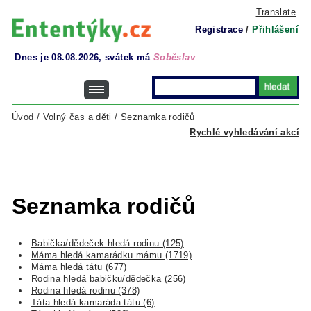
Translate
Registrace
/
Přihlášení
Dnes je 08.08.2026, svátek má
Soběslav
Úvod
/
Volný čas a děti
/
Seznamka rodičů
Rychlé vyhledávání akcí
Seznamka rodičů
Babička/dědeček hledá rodinu (125)
Máma hledá kamarádku mámu (1719)
Máma hledá tátu (677)
Rodina hledá babičku/dědečka (256)
Rodina hledá rodinu (378)
Táta hledá kamaráda tátu (6)