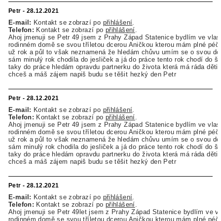
Petr - 28.12.2021
E-mail:
Kontakt se zobrazí po
přihlášení
.
Telefon:
Kontakt se zobrazí po
přihlášení
.
Ahoj jmenuji se Petr 49 jsem z Prahy Západ Statenice bydlím ve vla
rodinném domě se svou tříletou dcerou Aničkou kterou mám plné péči
už rok a půl to však neznamená že hledám chůvu umím se o svou dce
sám minulý rok chodila do jesliček a já do práce tento rok chodí do šk
taky do práce hledám opravdu partnerku do života která má ráda děti
chceš a máš zájem napiš budu se těšit hezký den Petr
Petr - 28.12.2021
E-mail:
Kontakt se zobrazí po
přihlášení
.
Telefon:
Kontakt se zobrazí po
přihlášení
.
Ahoj jmenuji se Petr 49 jsem z Prahy Západ Statenice bydlím ve vla
rodinném domě se svou tříletou dcerou Aničkou kterou mám plné péči
už rok a půl to však neznamená že hledám chůvu umím se o svou dce
sám minulý rok chodila do jesliček a já do práce tento rok chodí do šk
taky do práce hledám opravdu partnerku do života která má ráda děti
chceš a máš zájem napiš budu se těšit hezký den Petr
Petr - 28.12.2021
E-mail:
Kontakt se zobrazí po
přihlášení
.
Telefon:
Kontakt se zobrazí po
přihlášení
.
Ahoj jmenuji se Petr 49let jsem z Prahy Západ Statenice bydlím ve v
rodinném domě se svou tříletou dcerou Aničkou kterou mám plné péči