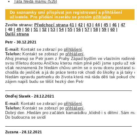
Táta hledá mámu (526)
Do seznamky smí přispívat jen registrovaní a přihlášení
uživatele. Pro přidání inzerátu se prosím
přihlašte
Zvolte stranu:
Předchozí strana
41
|
42
|
43
|
44
|
45
|
46
|
47
|
48
|
49
|
50
|
51
|
52
|
53
|
54
|
55
|
56
|
57
|
58
|
59
|
60
|
Další strana
Petr - 30.12.2021
E-mail:
Kontakt se zobrazí po
přihlášení
.
Telefon:
Kontakt se zobrazí po
přihlášení
.
Ahoj jmenuji se Petr jsem z Prahy Západ bydlím ve vlastním rodinn
svou tříletou dcerou Aničkou kterou mám plné péči jsme spolu už rok 
však neznamená že hledám chůvu umím se o svou dceru postarat sá
chodila do jesliček a já do práce tento rok chodí do školky a já taky 
hledám opravdu partnerku do života která má ráda děti tak pokud ch
zájem napiš budu se těšit hezký den Petr
Ondřej Slawik - 28.12.2021
E-mail:
Kontakt se zobrazí po
přihlášení
.
Telefon:
Kontakt se zobrazí po
přihlášení
.
Dobrý den .Hledám pro začátek kamarádku ,klidně i s dětmi .Sám má
Do budoucna se uvidí
Zuzana - 28.12.2021