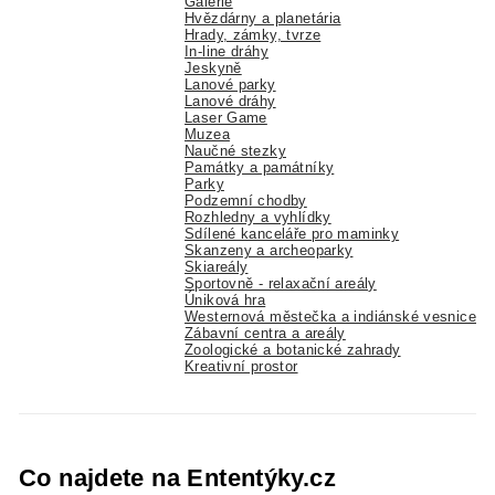
Galerie
Hvězdárny a planetária
Hrady, zámky, tvrze
In-line dráhy
Jeskyně
Lanové parky
Lanové dráhy
Laser Game
Muzea
Naučné stezky
Památky a památníky
Parky
Podzemní chodby
Rozhledny a vyhlídky
Sdílené kanceláře pro maminky
Skanzeny a archeoparky
Skiareály
Sportovně - relaxační areály
Úniková hra
Westernová městečka a indiánské vesnice
Zábavní centra a areály
Zoologické a botanické zahrady
Kreativní prostor
Co najdete na Ententýky.cz