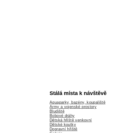
Stálá místa k návštěvě
Aquaparky, bazény, koupaliště
Army a vojenské prostory
Bludiště
Bobové dráhy
Dětská hřiště venkovní
Dětské koutky
Dopravní hřiště