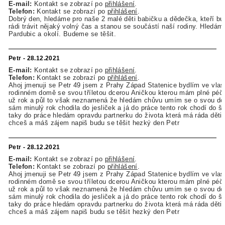
E-mail:
Kontakt se zobrazí po
přihlášení
.
Telefon:
Kontakt se zobrazí po
přihlášení
.
Dobrý den, hledáme pro naše 2 malé děti babičku a dědečka, kteří b
rádi trávit nějaký volný čas a stanou se součástí naší rodiny. Hledám
Pardubic a okolí. Budeme se těšit.
Petr - 28.12.2021
E-mail:
Kontakt se zobrazí po
přihlášení
.
Telefon:
Kontakt se zobrazí po
přihlášení
.
Ahoj jmenuji se Petr 49 jsem z Prahy Západ Statenice bydlím ve vla
rodinném domě se svou tříletou dcerou Aničkou kterou mám plné péči
už rok a půl to však neznamená že hledám chůvu umím se o svou dce
sám minulý rok chodila do jesliček a já do práce tento rok chodí do šk
taky do práce hledám opravdu partnerku do života která má ráda děti
chceš a máš zájem napiš budu se těšit hezký den Petr
Petr - 28.12.2021
E-mail:
Kontakt se zobrazí po
přihlášení
.
Telefon:
Kontakt se zobrazí po
přihlášení
.
Ahoj jmenuji se Petr 49 jsem z Prahy Západ Statenice bydlím ve vla
rodinném domě se svou tříletou dcerou Aničkou kterou mám plné péči
už rok a půl to však neznamená že hledám chůvu umím se o svou dce
sám minulý rok chodila do jesliček a já do práce tento rok chodí do šk
taky do práce hledám opravdu partnerku do života která má ráda děti
chceš a máš zájem napiš budu se těšit hezký den Petr