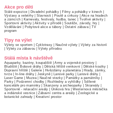
Akce pro děti
Stálé expozice
|
Divadelní pohádky
|
Filmy a pohádky v kinech
|
Výstavy a veletrhy
|
Slavnosti
|
Poutě a cirkusy
|
Akce na hradech
a zámcích
|
Karnevaly, festivaly, hudba, tanec
|
Tvořivé aktivity
|
Sportovní aktivity
|
Aktivity v přírodě
|
Soutěže, závody, hry
|
Vzdělávání
|
Pobytové akce a tábory
|
Ostatní zábava
|
TV
program
Tipy na výlet
Výlety se sportem
|
Cyklotrasy
|
Naučné výlety
|
Výlety za historií
|
Výlety za zábavou
|
Výlety přírodou
Stálá místa k návštěvě
Aquaparky, bazény, koupaliště
|
Army a vojenské prostory
|
Bludiště
|
Bobové dráhy
|
Dětská hřiště venkovní
|
Dětské koutky
|
Dopravní hřiště
|
Galerie
|
Hvězdárny a planetária
|
Hrady, zámky,
tvrze
|
In-line dráhy
|
Jeskyně
|
Lanové parky
|
Lanové dráhy
|
Laser Game
|
Muzea
|
Naučné stezky
|
Památky a památníky
|
Parky
|
Podzemní chodby
|
Rozhledny a vyhlídky
|
Sdílené
kanceláře pro maminky
|
Skanzeny a archeoparky
|
Skiareály
|
Sportovně - relaxační areály
|
Úniková hra
|
Westernová městečka
a indiánské vesnice
|
Zábavní centra a areály
|
Zoologické a
botanické zahrady
|
Kreativní prostor