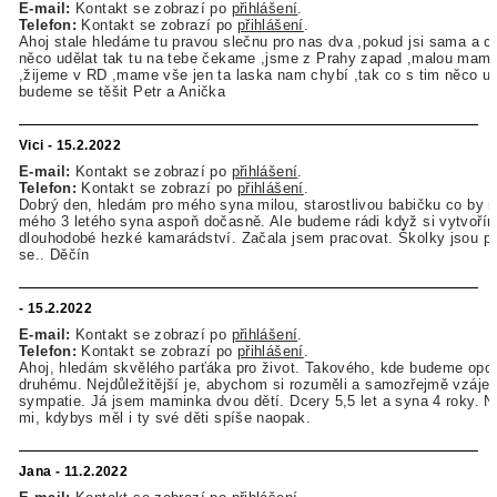
E-mail:
Kontakt se zobrazí po
přihlášení
.
Telefon:
Kontakt se zobrazí po
přihlášení
.
Ahoj stale hledáme tu pravou slečnu pro nas dva ,pokud jsi sama a c
něco udělat tak tu na tebe čekame ,jsme z Prahy zapad ,malou mam 
,žijeme v RD ,mame vše jen ta laska nam chybí ,tak co s tim něco ud
budeme se těšit Petr a Anička
Vici - 15.2.2022
E-mail:
Kontakt se zobrazí po
přihlášení
.
Telefon:
Kontakt se zobrazí po
přihlášení
.
Dobrý den, hledám pro mého syna milou, starostlivou babičku co by m
mého 3 letého syna aspoň dočasně. Ale budeme rádi když si vytvořím
dlouhodobé hezké kamarádství. Začala jsem pracovat. Školky jsou p
se.. Děčín
- 15.2.2022
E-mail:
Kontakt se zobrazí po
přihlášení
.
Telefon:
Kontakt se zobrazí po
přihlášení
.
Ahoj, hledám skvělého parťáka pro život. Takového, kde budeme opor
druhému. Nejdůležitější je, abychom si rozuměli a samozřejmě vzáje
sympatie. Já jsem maminka dvou dětí. Dcery 5,5 let a syna 4 roky. N
mi, kdybys měl i ty své děti spíše naopak.
Jana - 11.2.2022