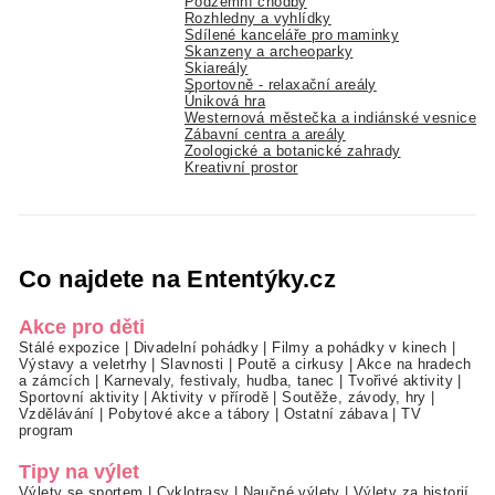
Podzemní chodby
Rozhledny a vyhlídky
Sdílené kanceláře pro maminky
Skanzeny a archeoparky
Skiareály
Sportovně - relaxační areály
Úniková hra
Westernová městečka a indiánské vesnice
Zábavní centra a areály
Zoologické a botanické zahrady
Kreativní prostor
Co najdete na Ententýky.cz
Akce pro děti
Stálé expozice
|
Divadelní pohádky
|
Filmy a pohádky v kinech
|
Výstavy a veletrhy
|
Slavnosti
|
Poutě a cirkusy
|
Akce na hradech
a zámcích
|
Karnevaly, festivaly, hudba, tanec
|
Tvořivé aktivity
|
Sportovní aktivity
|
Aktivity v přírodě
|
Soutěže, závody, hry
|
Vzdělávání
|
Pobytové akce a tábory
|
Ostatní zábava
|
TV
program
Tipy na výlet
Výlety se sportem
|
Cyklotrasy
|
Naučné výlety
|
Výlety za historií