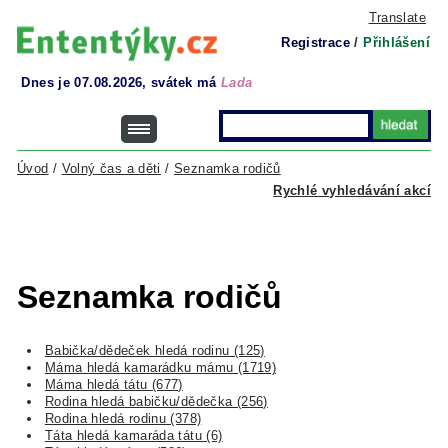
Translate
Registrace
/
Přihlášení
Dnes je 07.08.2026, svátek má
Lada
Úvod
/
Volný čas a děti
/
Seznamka rodičů
Rychlé vyhledávání akcí
Seznamka rodičů
Babička/dědeček hledá rodinu (125)
Máma hledá kamarádku mámu (1719)
Máma hledá tátu (677)
Rodina hledá babičku/dědečka (256)
Rodina hledá rodinu (378)
Táta hledá kamaráda tátu (6)