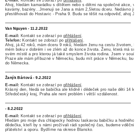
E-mail:
Kontakt se zobrazí po
přihlášení
.
Ahoj, hledám kamarádku s dítětem nebo s dětmi na společné akce, výl
kavárny, bazény...Jmenuji se Jana a mám 2,5letou dceru. Nedávno j
přestěhovali do Hostavic - Praha 9. Budu se těšit na odpověď, ahoj Ja
Van Nguyen - 11.2.2022
E-mail:
Kontakt se zobrazí po
přihlášení
.
Telefon:
Kontakt se zobrazí po
přihlášení
.
Ahoj, já 42 roků, mám dceru 9 roků, hledám ženu na cestu životem, k
mém boku v dobrém i ve zlém až do konce života. Ženu, která má sr
svém místě a pro kterou já také smyslem života rodina. Jsem v sou
Praze ale mám příbuzné v Německu, budu mít práce v Německu, bud
do Německa.
Žanýk Bártová - 9.2.2022
E-mail:
Kontakt se zobrazí po
přihlášení
.
Krásný den, hledá se babička ale klidně i dědeček pro naše děti 14 let
Středočeský kraj, Praha ale není problém i větší vzdálenost.
- 8.2.2022
E-mail:
Kontakt se zobrazí po
přihlášení
.
Hledám pro moje dva chlapecky hodnou laskavou babičku a hodného
dědečka, kteří by s námi prožívali rádi společný čas, budeme vděčni
přátelství a oporu. Bydlíme na okrese Blansko.