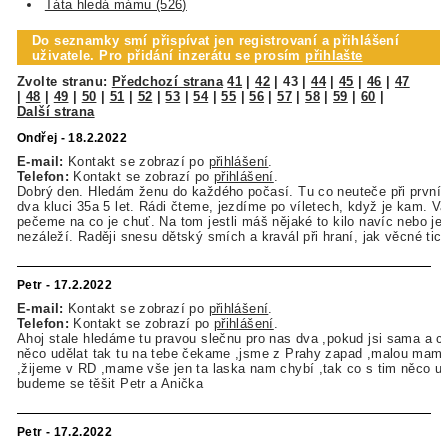
Táta hledá mámu (526)
Do seznamky smí přispívat jen registrovaní a přihlášení
uživatele. Pro přidání inzerátu se prosím
přihlašte
Zvolte stranu:
Předchozí strana
41
|
42
|
43
|
44
|
45
|
46
|
47
|
48
|
49
|
50
|
51
|
52
|
53
|
54
|
55
|
56
|
57
|
58
|
59
|
60
|
Další strana
Ondřej - 18.2.2022
E-mail:
Kontakt se zobrazí po
přihlášení
.
Telefon:
Kontakt se zobrazí po
přihlášení
.
Dobrý den. Hledám ženu do každého počasí. Tu co neuteče při první
dva kluci 35a 5 let. Rádi čteme, jezdíme po víletech, když je kam. V
pečeme na co je chuť. Na tom jestli máš nějaké to kilo navíc nebo jes
nezáleží. Raději snesu dětský smích a kravál při hraní, jak věcné tic
Petr - 17.2.2022
E-mail:
Kontakt se zobrazí po
přihlášení
.
Telefon:
Kontakt se zobrazí po
přihlášení
.
Ahoj stale hledáme tu pravou slečnu pro nas dva ,pokud jsi sama a c
něco udělat tak tu na tebe čekame ,jsme z Prahy zapad ,malou mam 
,žijeme v RD ,mame vše jen ta laska nam chybí ,tak co s tim něco ud
budeme se těšit Petr a Anička
Petr - 17.2.2022