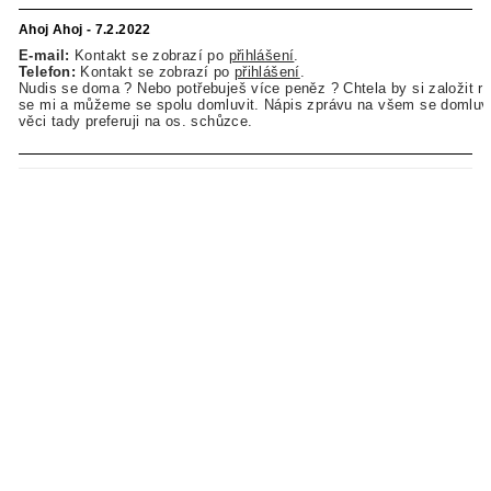
Ahoj Ahoj - 7.2.2022
E-mail:
Kontakt se zobrazí po
přihlášení
.
Telefon:
Kontakt se zobrazí po
přihlášení
.
Nudis se doma ? Nebo potřebuješ více peněz ? Chtela by si založit r
se mi a můžeme se spolu domluvit. Nápis zprávu na všem se domluv
věci tady preferuji na os. schůzce.