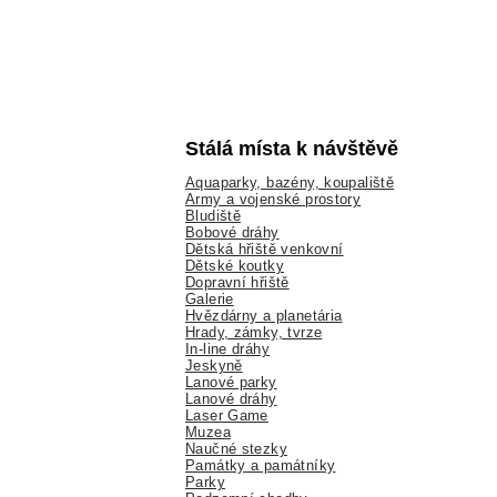
Stálá místa k návštěvě
Aquaparky, bazény, koupaliště
Army a vojenské prostory
Bludiště
Bobové dráhy
Dětská hřiště venkovní
Dětské koutky
Dopravní hřiště
Galerie
Hvězdárny a planetária
Hrady, zámky, tvrze
In-line dráhy
Jeskyně
Lanové parky
Lanové dráhy
Laser Game
Muzea
Naučné stezky
Památky a památníky
Parky