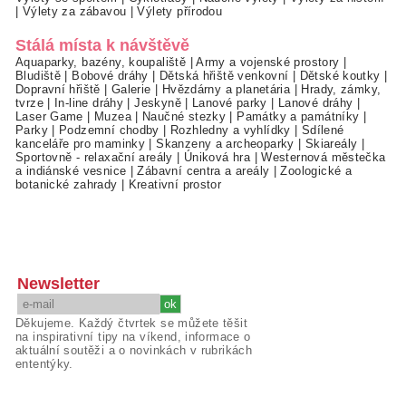
|
Výlety za zábavou
|
Výlety přírodou
Stálá místa k návštěvě
Aquaparky, bazény, koupaliště
|
Army a vojenské prostory
|
Bludiště
|
Bobové dráhy
|
Dětská hřiště venkovní
|
Dětské koutky
|
Dopravní hřiště
|
Galerie
|
Hvězdárny a planetária
|
Hrady, zámky,
tvrze
|
In-line dráhy
|
Jeskyně
|
Lanové parky
|
Lanové dráhy
|
Laser Game
|
Muzea
|
Naučné stezky
|
Památky a památníky
|
Parky
|
Podzemní chodby
|
Rozhledny a vyhlídky
|
Sdílené
kanceláře pro maminky
|
Skanzeny a archeoparky
|
Skiareály
|
Sportovně - relaxační areály
|
Úniková hra
|
Westernová městečka
a indiánské vesnice
|
Zábavní centra a areály
|
Zoologické a
botanické zahrady
|
Kreativní prostor
Newsletter
Děkujeme. Každý čtvrtek se můžete těšit
na inspirativní tipy na víkend, informace o
aktuální soutěži a o novinkách v rubrikách
ententýky.