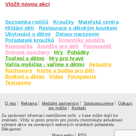
Vložit novou akci
Seznamka rodičů
Kroužky
Mateřská centra
Hlídání dětí
Restaurace s dětským koutkem
Ubytování s dětmi
Oslavy narozenin
Pořadatelé kroužků
Ententýky soutěže
Kupovačka
Soutěže pro děti
Fotosoutěž
Slevové vouchery
Hry
Pohádky
Tvoření s dětmi
Hry pro hravé
Vařila myšička - vaříme s dětmi
Aktuality
Rozhovory
Knihy a hudba pro děti
Bydlení s dětmi
Videa
Fotogalerie
Testujeme
O nás
Reklama
Mediální partnerství
Spolupracujeme
Odkazy
pro rodiče
Kontakt
Za správnost informací nemůžeme ručit, v čase může dojít ke
změnám. Vždy si proto prosím pro jistotu zkontrolujte aktuálnost
vybrané akce na uvedených webových stránkách pořadatele.
Děkujeme!
Mapa webu
RSS