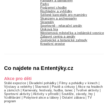
Památky a památníky
Parky
Podzemní chodby
Rozhledny a vyhlídky
Sdílené kanceláře pro maminky
Skanzeny a archeoparky
Skiareály
Sportovně - relaxační areály
Úniková hra
Westernová městečka a indiánské vesnice
Zábavní centra a areály
Zoologické a botanické zahrady
Kreativní prostor
Co najdete na Ententýky.cz
Akce pro děti
Stálé expozice
|
Divadelní pohádky
|
Filmy a pohádky v kinech
|
Výstavy a veletrhy
|
Slavnosti
|
Poutě a cirkusy
|
Akce na hradech
a zámcích
|
Karnevaly, festivaly, hudba, tanec
|
Tvořivé aktivity
|
Sportovní aktivity
|
Aktivity v přírodě
|
Soutěže, závody, hry
|
Vzdělávání
|
Pobytové akce a tábory
|
Ostatní zábava
|
TV
program