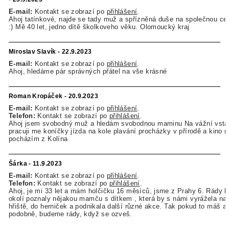
E-mail:
Kontakt se zobrazí po
přihlášení
.
Ahoj tatínkové, najde se tady muž a spřízněná duše na společnou ce
:) Mě 40 let, jedno dítě školkoveho věku. Olomoucký kraj
Miroslav Slavík - 22.9.2023
E-mail:
Kontakt se zobrazí po
přihlášení
.
Ahoj, hledáme pár správných přátel na vše krásné
Roman Kropáček - 20.9.2023
E-mail:
Kontakt se zobrazí po
přihlášení
.
Telefon:
Kontakt se zobrazí po
přihlášení
.
Ahoj jsem svobodný muž a hledám svobodnou maminu Na vážní vstah
pracuji me koníčky jízda na kole plavání procházky v přírodě a kino rá
pocházím z Kolína
Šárka - 11.9.2023
E-mail:
Kontakt se zobrazí po
přihlášení
.
Telefon:
Kontakt se zobrazí po
přihlášení
.
Ahoj, je mi 33 let a mám holčičku 16 měsíců, jsme z Prahy 6. Rády 
okolí poznaly nějakou mamču s dítkem , která by s námi vyrážela na
hřiště, do herniček a podnikala další různé akce. Tak pokud to máš a
podobně, budeme rády, když se ozveš.