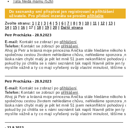
Táta hledá mámu (526)
Do seznamky smí přispívat jen registrovaní a přihlášení
uživatele. Pro přidání inzerátu se prosím
přihlašte
Zvolte stranu:
1
|
2
|
3
|
4
|
5
|
6
|
7
|
8
|
9
|
10
|
11
|
12
|
13
|
14
|
15
|
16
|
17
|
18
|
19
|
20
|
Další strana
Petr Procházka - 28.9.2023
E-mail:
Kontakt se zobrazí po
přihlášení
.
Telefon:
Kontakt se zobrazí po
přihlášení
.
Ahoj já Petr a krásná moje princezna Anička stále hledáme někoho kdo
společnou cestou životem nehledáme chůvu, nehledáme sponzora ,
láska nám chybí malý je pět let mně 51 jsem nekonfliktní pohodový c
pokud by jsi chtěla se s námi seznámit tak napiš hlavně pište jen ty 
myslíte vážně a ty co mají vyřešený svůji vlastní minulost, těšíme s
Petr Procházka - 28.9.2023
E-mail:
Kontakt se zobrazí po
přihlášení
.
Telefon:
Kontakt se zobrazí po
přihlášení
.
Ahoj já Petr a krásná moje princezna Anička stále hledáme někoho kdo
společnou cestou životem nehledáme chůvu, nehledáme sponzora ,
láska nám chybí malý je pět let mně 51 jsem nekonfliktní pohodový c
pokud by jsi chtěla se s námi seznámit tak napiš hlavně pište jen ty 
myslíte vážně a ty co mají vyřešený svůji vlastní minulost, těšíme s
- 23.9.2023