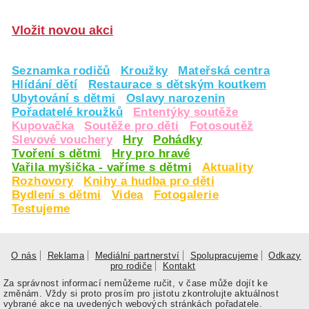
Vložit novou akci
Seznamka rodičů
Kroužky
Mateřská centra
Hlídání dětí
Restaurace s dětským koutkem
Ubytování s dětmi
Oslavy narozenin
Pořadatelé kroužků
Ententýky soutěže
Kupovačka
Soutěže pro děti
Fotosoutěž
Slevové vouchery
Hry
Pohádky
Tvoření s dětmi
Hry pro hravé
Vařila myšička - vaříme s dětmi
Aktuality
Rozhovory
Knihy a hudba pro děti
Bydlení s dětmi
Videa
Fotogalerie
Testujeme
O nás
Reklama
Mediální partnerství
Spolupracujeme
Odkazy
pro rodiče
Kontakt
Za správnost informací nemůžeme ručit, v čase může dojít ke
změnám. Vždy si proto prosím pro jistotu zkontrolujte aktuálnost
vybrané akce na uvedených webových stránkách pořadatele.