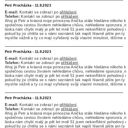
Petr Procházka - 11.9.2023
E-mail:
Kontakt se zobrazí po
přihlášení
.
Telefon:
Kontakt se zobrazí po
přihlášení
.
Ahoj já Petr a krásná moje princezna Anička stále hledáme někoho kdo
společnou cestou životem nehledáme chůvu, nehledáme sponzora ,
láska nám chybí malý je pět let mně 51 jsem nekonfliktní pohodový c
pokud by jsi chtěla se s námi seznámit tak napiš hlavně pište jen ty 
myslíte vážně a ty co mají vyřešený svůji vlastní minulost, těšíme s
Petr Procházka - 11.9.2023
E-mail:
Kontakt se zobrazí po
přihlášení
.
Telefon:
Kontakt se zobrazí po
přihlášení
.
Ahoj já Petr a krásná moje princezna Anička stále hledáme někoho kdo
společnou cestou životem nehledáme chůvu, nehledáme sponzora ,
láska nám chybí malý je pět let mně 51 jsem nekonfliktní pohodový c
pokud by jsi chtěla se s námi seznámit tak napiš hlavně pište jen ty 
myslíte vážně a ty co mají vyřešený svůji vlastní minulost, těšíme s
Petr Procházka - 11.9.2023
E-mail:
Kontakt se zobrazí po
přihlášení
.
Telefon:
Kontakt se zobrazí po
přihlášení
.
Ahoj já Petr a krásná moje princezna Anička stále hledáme někoho kdo
společnou cestou životem nehledáme chůvu, nehledáme sponzora ,
láska nám chybí malý je pět let mně 51 jsem nekonfliktní pohodový c
pokud by jsi chtěla se s námi seznámit tak napiš hlavně pište jen ty 