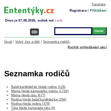
Translate
Registrace
/
Přihlášení
Dnes je 07.08.2026, svátek má
Lada
Úvod
/
Volný čas a děti
/
Seznamka rodičů
Rychlé vyhledávání akcí
Seznamka rodičů
Babička/dědeček hledá rodinu (125)
Máma hledá kamarádku mámu (1719)
Máma hledá tátu (677)
Rodina hledá babičku/dědečka (256)
Rodina hledá rodinu (378)
Táta hledá kamaráda tátu (6)