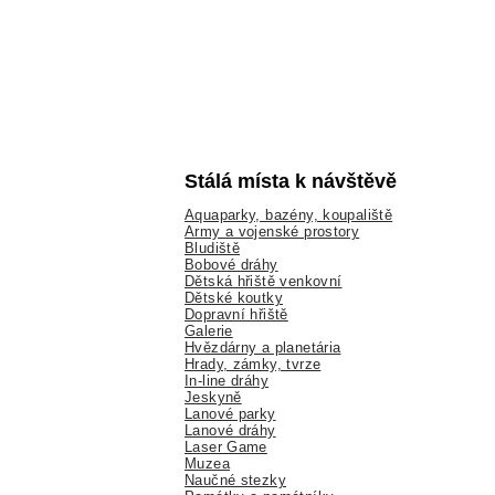
Stálá místa k návštěvě
Aquaparky, bazény, koupaliště
Army a vojenské prostory
Bludiště
Bobové dráhy
Dětská hřiště venkovní
Dětské koutky
Dopravní hřiště
Galerie
Hvězdárny a planetária
Hrady, zámky, tvrze
In-line dráhy
Jeskyně
Lanové parky
Lanové dráhy
Laser Game
Muzea
Naučné stezky