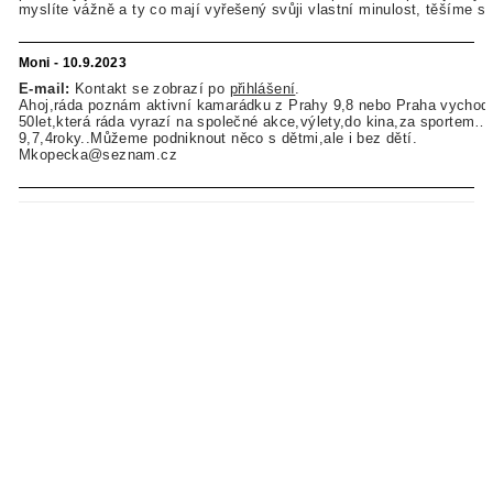
myslíte vážně a ty co mají vyřešený svůji vlastní minulost, těšíme s
Moni - 10.9.2023
E-mail:
Kontakt se zobrazí po
přihlášení
.
Ahoj,ráda poznám aktivní kamarádku z Prahy 9,8 nebo Praha vychod 
50let,která ráda vyrazí na společné akce,výlety,do kina,za sportem…
9,7,4roky..Můžeme podniknout něco s dětmi,ale i bez dětí.
Mkopecka@seznam.cz