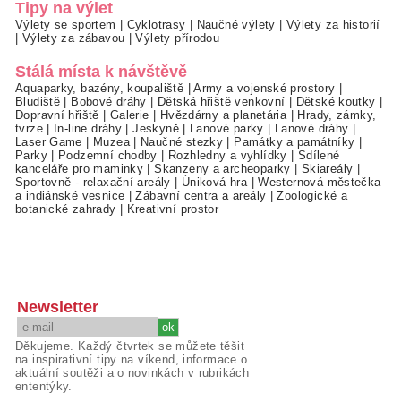
Tipy na výlet
Výlety se sportem
|
Cyklotrasy
|
Naučné výlety
|
Výlety za historií
|
Výlety za zábavou
|
Výlety přírodou
Stálá místa k návštěvě
Aquaparky, bazény, koupaliště
|
Army a vojenské prostory
|
Bludiště
|
Bobové dráhy
|
Dětská hřiště venkovní
|
Dětské koutky
|
Dopravní hřiště
|
Galerie
|
Hvězdárny a planetária
|
Hrady, zámky,
tvrze
|
In-line dráhy
|
Jeskyně
|
Lanové parky
|
Lanové dráhy
|
Laser Game
|
Muzea
|
Naučné stezky
|
Památky a památníky
|
Parky
|
Podzemní chodby
|
Rozhledny a vyhlídky
|
Sdílené
kanceláře pro maminky
|
Skanzeny a archeoparky
|
Skiareály
|
Sportovně - relaxační areály
|
Úniková hra
|
Westernová městečka
a indiánské vesnice
|
Zábavní centra a areály
|
Zoologické a
botanické zahrady
|
Kreativní prostor
Newsletter
Děkujeme. Každý čtvrtek se můžete těšit
na inspirativní tipy na víkend, informace o
aktuální soutěži a o novinkách v rubrikách
ententýky.