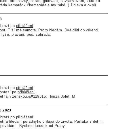
akce. procházky, hřiště, grilování, navštěvování, zkrátka
ráda kamarádku/kamaráda a my také :) Jihlava a okolí
23
obrazí po
přihlášení
.
st. Tíží mě samota. Proto hledám. Dvě děti ob víkend.
 lyže, plavání, pes, zahrada.
obrazí po
přihlášení
.
zobrazí po
přihlášení
.
el fajn zenskou,&#129315; Honza 36let. M
10.2023
obrazí po
přihlášení
.
ěti a hledám pořádnýho chlapa do života. Parťaka s dětmi
i povídání . Bydlime kousek od Prahy .