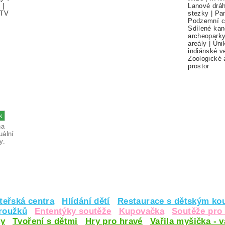
í
|
Lanové drá
TV
stezky
|
Pa
Podzemní c
Sdílené kan
archeopark
areály
|
Úni
indiánské v
Zoologické 
prostor
na
uální
y.
teřská centra
Hlídání dětí
Restaurace s dětským ko
kroužků
Ententýky soutěže
Kupovačka
Soutěže pro 
y
Tvoření s dětmi
Hry pro hravé
Vařila myšička - 