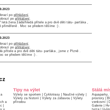
10.2023
obrazí po
přihlášení
.
zobrazí po
přihlášení
.
letá žena žádá/hledá přítele a pro dvě děti tátu- parťáka ,
 přiměřeně . Moc se předem těšíme :) .
10.2023
obrazí po
přihlášení
.
zobrazí po
přihlášení
.
á přítele a pro dvě děti tátu- parťáka , jsme z Plzně .
oc se předem těšíme :) .
cz
Tipy na výlet
Stálá mí
 a
Výlety se sportem
|
Cyklotrasy
|
Naučné výlety
|
Aquaparky, 
Výlety za historií
|
Výlety za zábavou
|
Výlety
prostory
|
B
ch a
přírodou
venkovní
|
ec
|
Galerie
|
Hv
ty v
tvrze
|
In-li