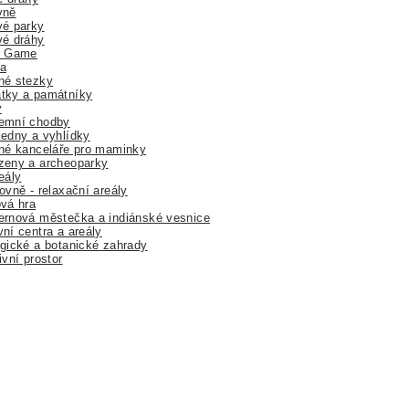
yně
vé parky
vé dráhy
r Game
a
né stezky
tky a památníky
y
emní chodby
edny a vyhlídky
né kanceláře pro maminky
zeny a archeoparky
eály
ovně - relaxační areály
vá hra
rnová městečka a indiánské vesnice
ní centra a areály
gické a botanické zahrady
ivní prostor