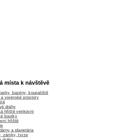
lá místa k návštěvě
arky, bazény, koupaliště
a vojenské prostory
ště
vé dráhy
á hřiště venkovní
ké koutky
vní hřiště
ie
árny a planetária
, zámky, tvrze
ne dráhy