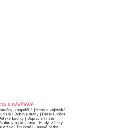
sta k návštěvě
bazény, koupaliště
|
Army a vojenské
ludiště
|
Bobové dráhy
|
Dětská hřiště
Dětské koutky
|
Dopravní hřiště
|
ězdárny a planetária
|
Hrady, zámky,
ne dráhy
|
Jeskyně
|
Lanové parky
|