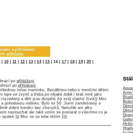
ovaní a přihlášení
osím
přihlašte
9
|
10
|
11
|
12
|
13
|
14
|
15
|
16
|
17
|
18
|
19
|
20
|
3
Stá
obrazí po
přihlášení
.
zobrazí po
přihlášení
.
Aquap
ohlednou milou maminku. Bezdětnou nebo s menšími dětmi.
Army 
 lepe se zvykli a třeba po nějaké době i brali mně jako
Bludi
rozvedený a děti jsou dospěle žiji svůj vlastní život)) Moc
Bobo
jící a pohodovou rodinku. Bylo mi 50. Jsem zaměstnaný a
Dětsk
rně dobré kondici bez zlozvyků. Nekuřák ani alko
Děts
m naslouchat ale také umím se postarat o všechno co je
Dopra
 spoleh ))) Moc se na tebe těším ))))
Galer
Hvězd
Hrady
In-li