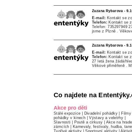
Zuzana Rybarova - 9.
E-mail:
Kontakt se z
Telefon:
Kontakt se 
Telefon: 735297949 27 
jsme z Plzně . Věkové
Zuzana Rybarova - 9.
E-mail:
Kontakt se z
Telefon:
Kontakt se 
27 letá žena žádá/hled
Věkové přiměřeně . M
Co najdete na Ententýky.
Akce pro děti
Stálé expozice
|
Divadelní pohádky
|
Filmy
pohádky v kinech
|
Výstavy a veletrhy
|
Slavnosti
|
Poutě a cirkusy
|
Akce na hrade
zámcích
|
Karnevaly, festivaly, hudba, tan
Tvořivé aktivity
|
Sportovní aktivity
|
Aktivi