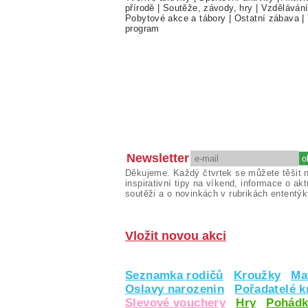
přírodě
|
Soutěže, závody, hry
|
Vzděláván
Pobytové akce a tábory
|
Ostatní zábava
|
program
Newsletter
Děkujeme. Každý čtvrtek se můžete těšit 
inspirativní tipy na víkend, informace o akt
soutěži a o novinkách v rubrikách ententýk
Vložit novou akci
Seznamka rodičů
Kroužky
Ma
Oslavy narozenin
Pořadatelé 
Slevové vouchery
Hry
Pohádk