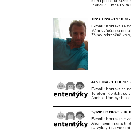
mohli podnikat různé 
"cokoliv" Emča uvítá 
Jirka Jirka - 14.10.20
E-mail:
Kontakt se z
Mám vyřešenou minulo
Zájmy rekreačně kolo,
Jan Tuma - 13.10.2023
E-mail:
Kontakt se z
Telefon:
Kontakt se 
Aaahoj. Rad bych nas
Sylvie Frankova - 10.
E-mail:
Kontakt se z
Ahoj, jsem máma tři d
na výlety i na vecern