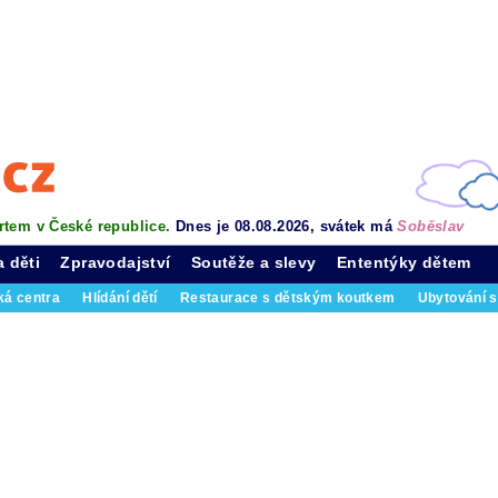
rtem v České republice.
Dnes je 08.08.2026, svátek má
Soběslav
a děti
Zpravodajství
Soutěže a slevy
Ententýky dětem
ká centra
Hlídání dětí
Restaurace s dětským koutkem
Ubytování s