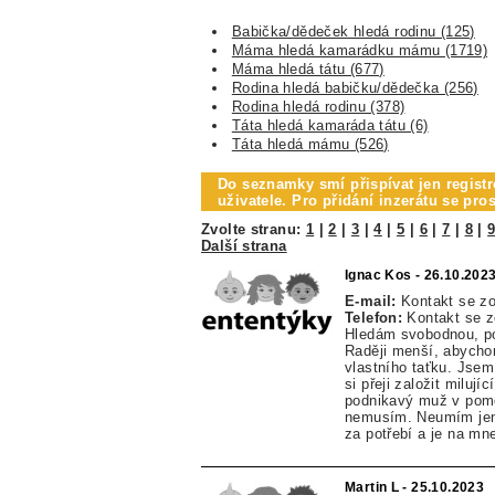
Babička/dědeček hledá rodinu (125)
Máma hledá kamarádku mámu (1719)
Máma hledá tátu (677)
Rodina hledá babičku/dědečka (256)
Rodina hledá rodinu (378)
Táta hledá kamaráda tátu (6)
Táta hledá mámu (526)
Do seznamky smí přispívat jen registr
uživatele. Pro přidání inzerátu se pr
Zvolte stranu:
1
|
2
|
3
|
4
|
5
|
6
|
7
|
8
|
Další strana
Ignac Kos - 26.10.202
E-mail:
Kontakt se z
Telefon:
Kontakt se 
Hledám svobodnou, p
Raději menší, abychom
vlastního taťku. Jsem 
si přeji založit milu
podnikavý muž v pomě
nemusím. Neumím jeno
za potřebí a je na mne
Martin L - 25.10.2023