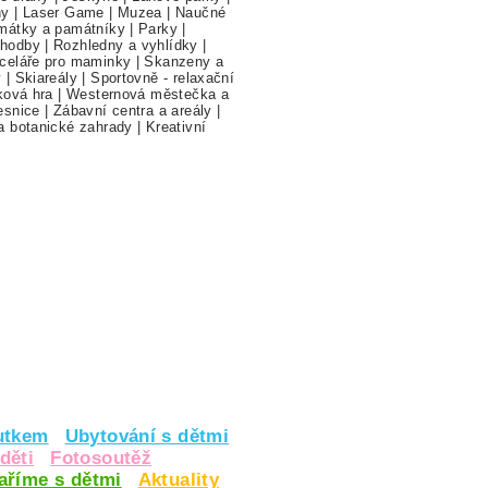
hy
|
Laser Game
|
Muzea
|
Naučné
mátky a památníky
|
Parky
|
hodby
|
Rozhledny a vyhlídky
|
celáře pro maminky
|
Skanzeny a
y
|
Skiareály
|
Sportovně - relaxační
ková hra
|
Westernová městečka a
esnice
|
Zábavní centra a areály
|
a botanické zahrady
|
Kreativní
utkem
Ubytování s dětmi
děti
Fotosoutěž
vaříme s dětmi
Aktuality