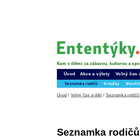
Kam s dětmi za zábavou, kulturou a spo
Úvod
Akce a výlety
Volný čas 
Seznamka rodičů
Kroužky
Mateřs
Úvod
/
Volný čas a děti
/
Seznamka rodičů
Seznamka rodičů