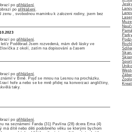
Jesk
obrazí po
přihlášení
.
Lano
zobrazí po
přihlášení
.
Lano
al zenu , svobodnou maminku k zalozeni rodiny, jsem bez
Lase
Muze
Nauč
Pamá
.10.2023
Park
Podz
obrazí po
přihlášení
.
Rozhl
 let/z Poděbrad.Jsem rozvedená, mám dvě lásky ve
Sdíle
človíčka z okolí, zatím na dopisování a časem
Skan
Skiar
Sport
Úniko
Weste
obrazí po
přihlášení
.
Zábav
známil v Brně. Pojď se mnou na Lesnou na procházku.
Zoolo
aví hoře a nebo se ke mně přidej na konverzaci angličtiny,
Kreat
kvělá taky.
obrazí po
přihlášení
.
inu na seznámení Fanda (31) Pavlína (28) dcera Ema (4)
erý má dítě nebo děti podobného věku se kterými bychom