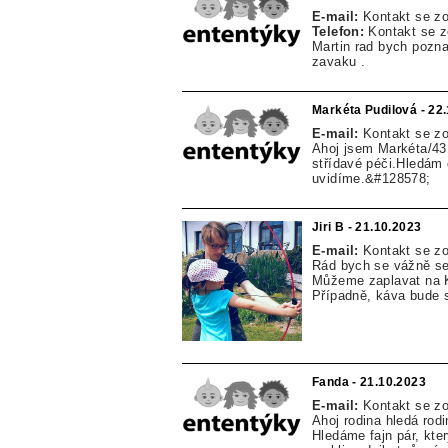
E-mail:
Kontakt se z
Telefon:
Kontakt se 
Martin rad bych pozn
zavaku .
Markéta Pudilová - 22
E-mail:
Kontakt se z
Ahoj jsem Markéta/43
střídavé péči.Hledám 
uvidíme.&#128578;
Jiri B - 21.10.2023
E-mail:
Kontakt se z
Rád bych se vážně se
Můžeme zaplavat na Kr
Případně, káva bude s
Fanda - 21.10.2023
E-mail:
Kontakt se z
Ahoj rodina hledá rod
Hledáme fajn pár, kt