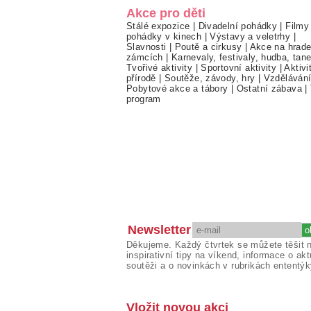
Akce pro děti
Stálé expozice
|
Divadelní pohádky
|
Filmy
pohádky v kinech
|
Výstavy a veletrhy
|
Slavnosti
|
Poutě a cirkusy
|
Akce na hrade
zámcích
|
Karnevaly, festivaly, hudba, tan
Tvořivé aktivity
|
Sportovní aktivity
|
Aktivi
přírodě
|
Soutěže, závody, hry
|
Vzděláván
Pobytové akce a tábory
|
Ostatní zábava
|
program
Newsletter
Děkujeme. Každý čtvrtek se můžete těšit 
inspirativní tipy na víkend, informace o akt
soutěži a o novinkách v rubrikách ententýk
Vložit novou akci