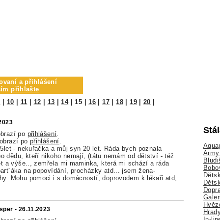
ovaní a přihlášení
osím
přihlašte
9
|
10
|
11
|
12
|
13
|
14
|
15
|
16
|
17
|
18
|
19
|
20
|
.2023
Stá
obrazí po
přihlášení
.
zobrazí po
přihlášení
.
Aquap
55let - nekuřačka a můj syn 20 let. Ráda bych poznala
Army 
 dědu, kteří nikoho nemají, (tátu nemám od dětství - též
Bludi
let a výše.., zemřela mi maminka, která mi schází a ráda
Bobo
art´áka na popovídání, procházky atd... jsem žena-
Dětsk
hy. Mohu pomoci i s domácností, doprovodem k lékaři atd,
Děts
Dopra
Galer
Hvězd
sper - 26.11.2023
Hrady
In-li