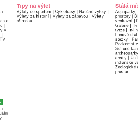
Tipy na výlet
Stálá mí
 a
Výlety se sportem
|
Cyklotrasy
|
Naučné výlety
|
Aquaparky, 
Výlety za historií
|
Výlety za zábavou
|
Výlety
prostory
|
B
ch a
přírodou
venkovní
|
ec
|
Galerie
|
Hv
ty v
tvrze
|
In-li
í
|
Lanové drá
TV
stezky
|
Pa
Podzemní c
Sdílené kan
archeopark
areály
|
Úni
indiánské v
Zoologické 
prostor
na
uální
y.