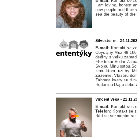
E-mail:
Kontakt se z
I am loving, honest an
new people and their w
sea the beauty of the 
Silvester m - 24.11.20
E-mail:
Kontakt se z
Obycajny Muž 49.186.
dediny s velku zahrad
Elektrikar Vodar Zahr
Svojou Minulostou.So
zenu ktora tuzi byt M
Zazemie, Vlastnu dom
Zahrada kvety su ti n
Hodonina Daj o sebe v
Vincent Vega - 21.11.
E-mail:
Kontakt se z
Telefon:
Kontakt se 
Rád se seznámím se s