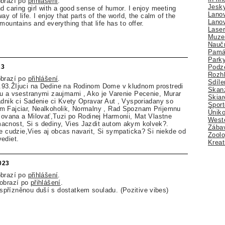
obrazí po
přihlášení
.
Jesk
d caring girl with a good sense of humor. I enjoy meeting
Lano
ay of life. I enjoy that parts of the world, the calm of the
Lano
mountains and everything that life has to offer.
Lase
Muze
Nauč
Pamá
Park
Podz
23
Rozhl
obrazí po
přihlášení
.
Sdíle
93.ŽIjuci na Dedine na Rodinom Dome v kludnom prostredi
Skan
u a vsestranymi zaujmami , Ako je Varenie Pecenie, Murar
Skiar
adnik ci Sadenie ci Kvety Opravar Aut , Vysporiadany so
Sport
m Fajciar, Nealkoholik, Normalny , Rad Spoznam Prijemnu
Úniko
ilovana a Milovať,Tuzi po Rodinej Harmonii, Mat Vlastne
Weste
acnost, Si s dediny, Vies Jazdit autom akym kolvek?.
Zábav
ie cudzie,Vies aj obcas navarit, Si sympaticka? Si niekde od
Zoolo
ediet.
Kreat
2023
obrazí po
přihlášení
.
zobrazí po
přihlášení
.
přízněnou duší s dostatkem souladu. (Pozitive vibes)