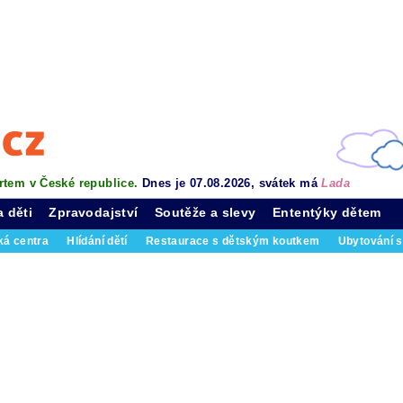
rtem v České republice.
Dnes je 07.08.2026, svátek má
Lada
a děti
Zpravodajství
Soutěže a slevy
Ententýky dětem
ká centra
Hlídání dětí
Restaurace s dětským koutkem
Ubytování s