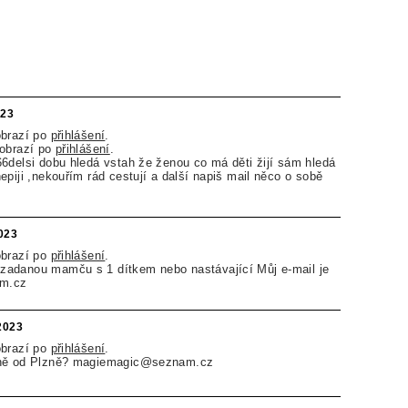
023
obrazí po
přihlášení
.
zobrazí po
přihlášení
.
6delsi dobu hledá vstah že ženou co má děti žijí sám hledá
epiji ,nekouřím rád cestují a další napiš mail něco o sobě
023
obrazí po
přihlášení
.
adanou mamču s 1 dítkem nebo nastávající Můj e-mail je
m.cz
.2023
obrazí po
přihlášení
.
dně od Plzně? magiemagic@seznam.cz