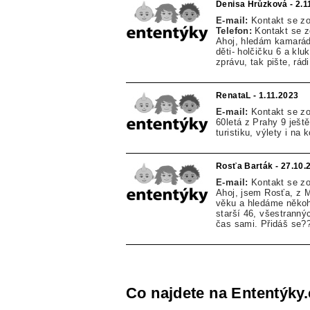
Denisa Hrůzková - 2.1
E-mail:
Kontakt se z
Telefon:
Kontakt se 
Ahoj, hledám kamarád
děti- holčičku 6 a kl
zprávu, tak pište, r
RenataL - 1.11.2023
E-mail:
Kontakt se z
60letá z Prahy 9 ješt
turistiku, výlety i na
Rosťa Barták - 27.10.
E-mail:
Kontakt se z
Ahoj, jsem Rosťa, z 
věku a hledáme někoho
starší 46, všestrann
čas sami. Přidáš se
Co najdete na Ententýky.