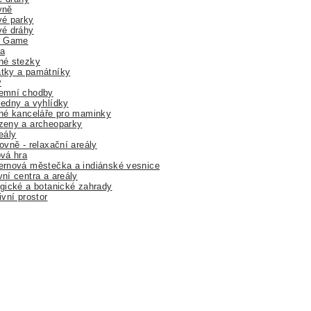
yně
vé parky
vé dráhy
r Game
a
né stezky
tky a památníky
y
emní chodby
edny a vyhlídky
né kanceláře pro maminky
zeny a archeoparky
eály
ovně - relaxační areály
vá hra
rnová městečka a indiánské vesnice
ní centra a areály
gické a botanické zahrady
ivní prostor