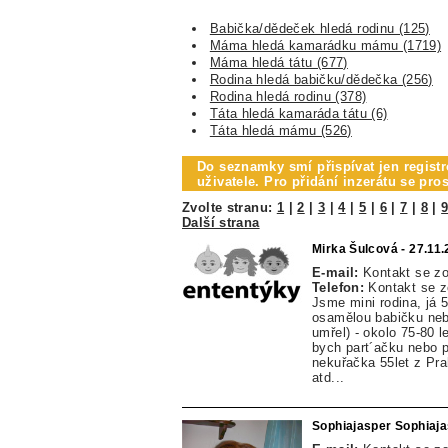
Babička/dědeček hledá rodinu (125)
Máma hledá kamarádku mámu (1719)
Máma hledá tátu (677)
Rodina hledá babičku/dědečka (256)
Rodina hledá rodinu (378)
Táta hledá kamaráda tátu (6)
Táta hledá mámu (526)
Do seznamky smí přispívat jen registr
uživatele. Pro přidání inzerátu se pr
Zvolte stranu:
1
|
2
|
3
|
4
|
5
|
6
|
7
|
8
|
Další strana
Mirka Šulcová - 27.11
E-mail:
Kontakt se z
Telefon:
Kontakt se 
Jsme mini rodina, já 
osamělou babičku nebo
umřel) - okolo 75-80 
bych part´ačku nebo p
nekuřačka 55let z Pra
atd...
Sophiajasper Sophiaja