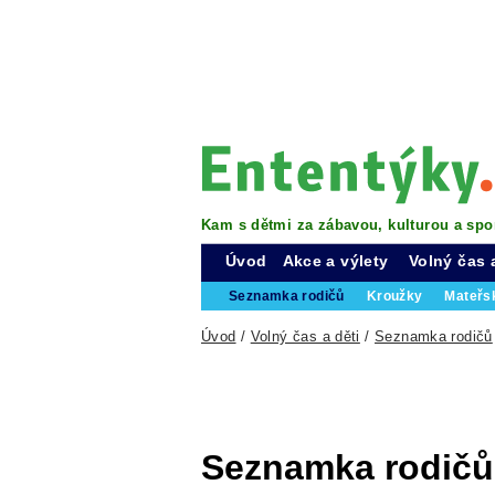
Kam s dětmi za zábavou, kulturou a spo
Úvod
Akce a výlety
Volný čas 
Seznamka rodičů
Kroužky
Mateřs
Úvod
/
Volný čas a děti
/
Seznamka rodičů
Seznamka rodičů