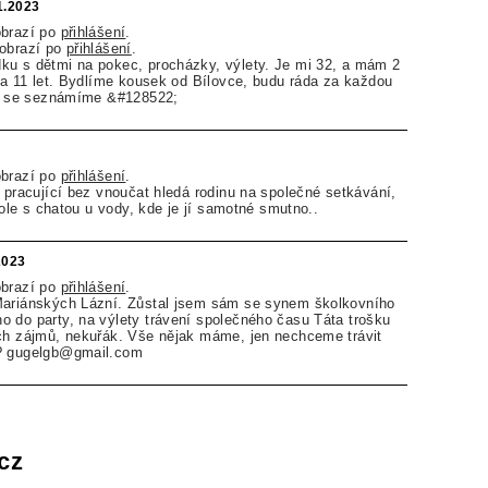
1.2023
obrazí po
přihlášení
.
zobrazí po
přihlášení
.
ku s dětmi na pokec, procházky, výlety. Je mi 32, a mám 2
uka 11 let. Bydlíme kousek od Bílovce, budu ráda za každou
ádi se seznámíme &#128522;
obrazí po
přihlášení
.
ě pracující bez vnoučat hledá rodinu na společné setkávání,
 kole s chatou u vody, kde je jí samotné smutno..
2023
obrazí po
přihlášení
.
Mariánských Lázní. Zůstal jsem sám se synem školkovního
 do party, na výlety trávení společného času Táta trošku
ých zájmů, nekuřák. Vše nějak máme, jen nechceme trávit
?? gugelgb@gmail.com
cz