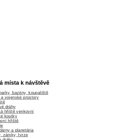
lá místa k návštěvě
arky, bazény, koupaliště
a vojenské prostory
ště
vé dráhy
á hřiště venkovní
ké koutky
vní hřiště
ie
árny a planetária
, zámky, tvrze
ne dráhy