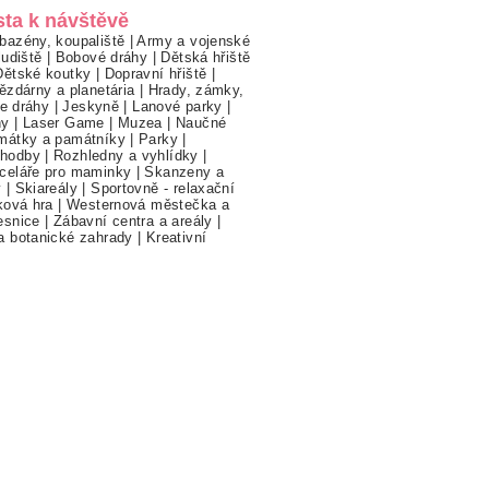
sta k návštěvě
bazény, koupaliště
|
Army a vojenské
ludiště
|
Bobové dráhy
|
Dětská hřiště
Dětské koutky
|
Dopravní hřiště
|
ězdárny a planetária
|
Hrady, zámky,
ne dráhy
|
Jeskyně
|
Lanové parky
|
hy
|
Laser Game
|
Muzea
|
Naučné
mátky a památníky
|
Parky
|
hodby
|
Rozhledny a vyhlídky
|
celáře pro maminky
|
Skanzeny a
y
|
Skiareály
|
Sportovně - relaxační
ková hra
|
Westernová městečka a
esnice
|
Zábavní centra a areály
|
a botanické zahrady
|
Kreativní