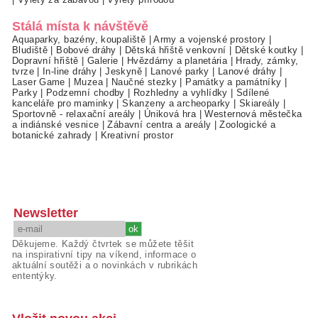
Stálá místa k návštěvě
Aquaparky, bazény, koupaliště
|
Army a vojenské prostory
|
Bludiště
|
Bobové dráhy
|
Dětská hřiště venkovní
|
Dětské koutky
|
Dopravní hřiště
|
Galerie
|
Hvězdárny a planetária
|
Hrady, zámky,
tvrze
|
In-line dráhy
|
Jeskyně
|
Lanové parky
|
Lanové dráhy
|
Laser Game
|
Muzea
|
Naučné stezky
|
Památky a památníky
|
Parky
|
Podzemní chodby
|
Rozhledny a vyhlídky
|
Sdílené
kanceláře pro maminky
|
Skanzeny a archeoparky
|
Skiareály
|
Sportovně - relaxační areály
|
Úniková hra
|
Westernová městečka
a indiánské vesnice
|
Zábavní centra a areály
|
Zoologické a
botanické zahrady
|
Kreativní prostor
Newsletter
Děkujeme. Každý čtvrtek se můžete těšit
na inspirativní tipy na víkend, informace o
aktuální soutěži a o novinkách v rubrikách
ententýky.