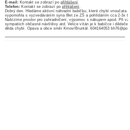
E-mail:
Kontakt se zobrazí po
přihlášení
.
Telefon:
Kontakt se zobrazí po
přihlášení
.
Dobrý den. Hledáme aktivní náhradní babičku, které chybí vnoučata a
vypomohla s vyzvedáváním syna 8let ze ZŠ a pohlídáním cca 2-3x t
Nabízíme prostor pro zahradničení, výpomoc s nákupem apod. Při v
sympatiich občasné návštěvy atd. Velice vítán je k babičce i dědeček
děda chybí. Opava a obce směr Krnov/Bruntál. 604164053 bh76@pos