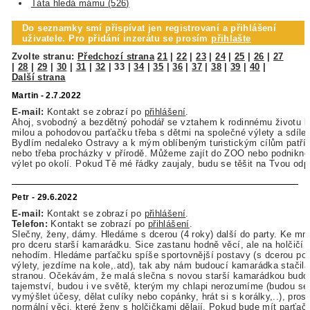
Táta hledá mámu (526)
Do seznamky smí přispívat jen registrovaní a přihlášení
uživatele. Pro přidání inzerátu se prosím
přihlašte
Zvolte stranu:
Předchozí strana
21
|
22
|
23
|
24
|
25
|
26
|
27
|
28
|
29
|
30
|
31
|
32
|
33
|
34
|
35
|
36
|
37
|
38
|
39
|
40
|
Další strana
Martin - 2.7.2022
E-mail:
Kontakt se zobrazí po
přihlášení
.
Ahoj, svobodný a bezdětný pohodář se vztahem k rodinnému životu b
milou a pohodovou parťačku třeba s dětmi na společné výlety a sdílen
Bydlím nedaleko Ostravy a k mým oblíbeným turistickým cílům patří
nebo třeba procházky v přírodě. Můžeme zajít do ZOO nebo podnikno
výlet po okolí. Pokud Tě mé řádky zaujaly, budu se těšit na Tvou od
Petr - 29.6.2022
E-mail:
Kontakt se zobrazí po
přihlášení
.
Telefon:
Kontakt se zobrazí po
přihlášení
.
Slečny, ženy, dámy. Hledáme s dcerou (4 roky) další do party. Ke mn
pro dceru starší kamarádku. Sice zastanu hodně věcí, ale na holčičí 
nehodím. Hledáme parťačku spíše sportovnější postavy (s dcerou p
výlety, jezdíme na kole,.atd), tak aby nám budoucí kamarádka stačila
stranou. Očekávám, že malá slečna s novou starší kamarádkou budou
tajemství, budou i ve světě, kterým my chlapi nerozumíme (budou se 
vymýšlet účesy, dělat culíky nebo copánky, hrát si s korálky,..), pros
normální věci, které ženy s holčičkami dělají. Pokud bude mít parťačk