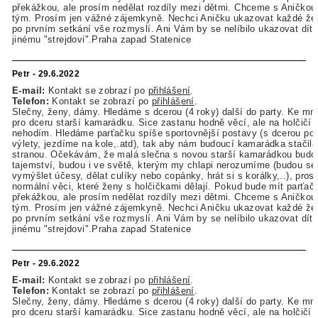
překážkou, ale prosím nedělat rozdíly mezi dětmi. Chceme s Aničkou r
tým. Prosím jen vážné zájemkyně. Nechci Aničku ukazovat každé žen
po prvním setkání vše rozmyslí. Ani Vám by se nelíbilo ukazovat dít
jinému "strejdovi".Praha zapad Statenice
Petr - 29.6.2022
E-mail:
Kontakt se zobrazí po
přihlášení
.
Telefon:
Kontakt se zobrazí po
přihlášení
.
Slečny, ženy, dámy. Hledáme s dcerou (4 roky) další do party. Ke mn
pro dceru starší kamarádku. Sice zastanu hodně věcí, ale na holčičí 
nehodím. Hledáme parťačku spíše sportovnější postavy (s dcerou p
výlety, jezdíme na kole,.atd), tak aby nám budoucí kamarádka stačila
stranou. Očekávám, že malá slečna s novou starší kamarádkou budou
tajemství, budou i ve světě, kterým my chlapi nerozumíme (budou se 
vymýšlet účesy, dělat culíky nebo copánky, hrát si s korálky,..), pros
normální věci, které ženy s holčičkami dělají. Pokud bude mít parťačk
překážkou, ale prosím nedělat rozdíly mezi dětmi. Chceme s Aničkou r
tým. Prosím jen vážné zájemkyně. Nechci Aničku ukazovat každé žen
po prvním setkání vše rozmyslí. Ani Vám by se nelíbilo ukazovat dít
jinému "strejdovi".Praha zapad Statenice
Petr - 29.6.2022
E-mail:
Kontakt se zobrazí po
přihlášení
.
Telefon:
Kontakt se zobrazí po
přihlášení
.
Slečny, ženy, dámy. Hledáme s dcerou (4 roky) další do party. Ke mn
pro dceru starší kamarádku. Sice zastanu hodně věcí, ale na holčičí 