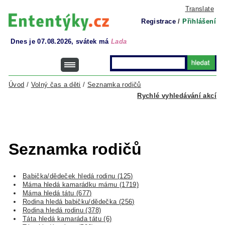
Translate
Registrace
/
Přihlášení
Dnes je 07.08.2026, svátek má
Lada
Úvod
/
Volný čas a děti
/
Seznamka rodičů
Rychlé vyhledávání akcí
Seznamka rodičů
Babička/dědeček hledá rodinu (125)
Máma hledá kamarádku mámu (1719)
Máma hledá tátu (677)
Rodina hledá babičku/dědečka (256)
Rodina hledá rodinu (378)
Táta hledá kamaráda tátu (6)