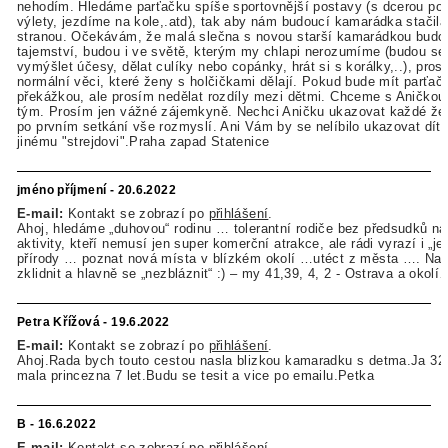
nehodím. Hledáme parťačku spíše sportovnější postavy (s dcerou p
výlety, jezdíme na kole,.atd), tak aby nám budoucí kamarádka stačila
stranou. Očekávám, že malá slečna s novou starší kamarádkou budou
tajemství, budou i ve světě, kterým my chlapi nerozumíme (budou se 
vymýšlet účesy, dělat culíky nebo copánky, hrát si s korálky,..), pros
normální věci, které ženy s holčičkami dělají. Pokud bude mít parťačk
překážkou, ale prosím nedělat rozdíly mezi dětmi. Chceme s Aničkou r
tým. Prosím jen vážné zájemkyně. Nechci Aničku ukazovat každé žen
po prvním setkání vše rozmyslí. Ani Vám by se nelíbilo ukazovat dít
jinému "strejdovi".Praha zapad Statenice
jméno příjmení - 20.6.2022
E-mail:
Kontakt se zobrazí po
přihlášení
.
Ahoj, hledáme „duhovou“ rodinu … tolerantní rodiče bez předsudků n
aktivity, kteří nemusí jen super komerční atrakce, ale rádi vyrazí i „je
přírody … poznat nová místa v blízkém okolí …utéct z města …. Na c
zklidnit a hlavně se „nezbláznit“ :) – my 41,39, 4, 2 - Ostrava a okolí
Petra Křížová - 19.6.2022
E-mail:
Kontakt se zobrazí po
přihlášení
.
Ahoj.Rada bych touto cestou nasla blizkou kamaradku s detma.Ja 32 
mala princezna 7 let.Budu se tesit a vice po emailu.Petka
B - 16.6.2022
E-mail:
Kontakt se zobrazí po
přihlášení
.