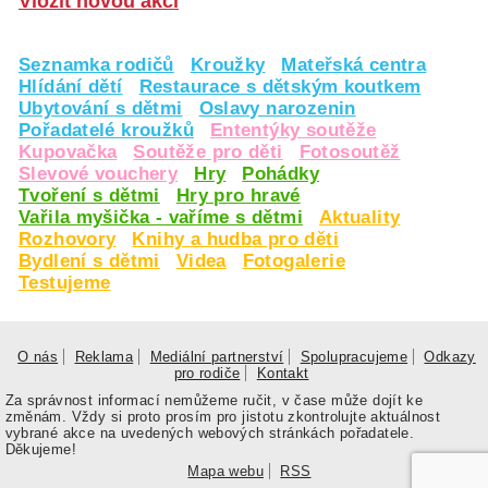
Vložit novou akci
Seznamka rodičů
Kroužky
Mateřská centra
Hlídání dětí
Restaurace s dětským koutkem
Ubytování s dětmi
Oslavy narozenin
Pořadatelé kroužků
Ententýky soutěže
Kupovačka
Soutěže pro děti
Fotosoutěž
Slevové vouchery
Hry
Pohádky
Tvoření s dětmi
Hry pro hravé
Vařila myšička - vaříme s dětmi
Aktuality
Rozhovory
Knihy a hudba pro děti
Bydlení s dětmi
Videa
Fotogalerie
Testujeme
O nás
Reklama
Mediální partnerství
Spolupracujeme
Odkazy
pro rodiče
Kontakt
Za správnost informací nemůžeme ručit, v čase může dojít ke
změnám. Vždy si proto prosím pro jistotu zkontrolujte aktuálnost
vybrané akce na uvedených webových stránkách pořadatele.
Děkujeme!
Mapa webu
RSS