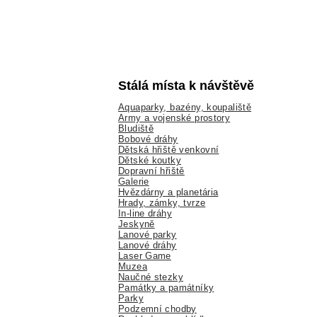
Stálá místa k návštěvě
Aquaparky, bazény, koupaliště
Army a vojenské prostory
Bludiště
Bobové dráhy
Dětská hřiště venkovní
Dětské koutky
Dopravní hřiště
Galerie
Hvězdárny a planetária
Hrady, zámky, tvrze
In-line dráhy
Jeskyně
Lanové parky
Lanové dráhy
Laser Game
Muzea
Naučné stezky
Památky a památníky
Parky
Podzemní chodby