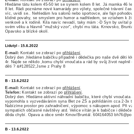
Hledáme tátu kolem 45-50 let se synem kolem 8 let. Já mamka 46 let
8 let. Rádi poznáme nové kamarády pro výlety, společné trávení času
víc, uvidí se.. Nehledám lva salonů nebo sportovce, ale fajn pohodov
klidné povahy, se smyslem pro humor a nadhledem, se vztahem k živ
venkově a k rodině. Kila navíc nevadí, taky mám :-D Syn by uvítal p
svém věku a hlavně "mužský vzor", chybí mu táta. Krnovsko, Bruntá
Opavsko a blízké okolí.
Lidutyl - 15.6.2022
E-mail:
Kontakt se zobrazí po
přihlášení
.
Dobrý den ,hledáme babičku případně i dědečka pro naše dvě děti klu
4r. Najde se někdo ,komu chybí vnoučata a rád by svůj život naplnil 
děti ? &#128522;Jsme z Prahy 8
B - 13.6.2022
E-mail:
Kontakt se zobrazí po
přihlášení
.
Telefon:
Kontakt se zobrazí po
přihlášení
.
Dobrý den. Hledáme aktivní náhradní babičku, které chybí vnoučata a
vypomohla s vyzvedáváním syna 8let ze ZŠ a pohlídáním cca 2-3x t
Nabízíme prostor pro zahradničení, výpomoc s nákupem apod. Při v
sympatiich občasné návštěvy atd. Velice vítán je k babičce i dědeček
děda chybí. Opava a obce směr Krnov/Bruntál. 604164053 bh76@pos
B - 13.6.2022