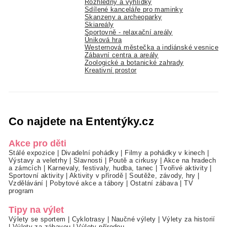
Rozhledny a vyhlídky
Sdílené kanceláře pro maminky
Skanzeny a archeoparky
Skiareály
Sportovně - relaxační areály
Úniková hra
Westernová městečka a indiánské vesnice
Zábavní centra a areály
Zoologické a botanické zahrady
Kreativní prostor
Co najdete na Ententýky.cz
Akce pro děti
Stálé expozice
|
Divadelní pohádky
|
Filmy a pohádky v kinech
|
Výstavy a veletrhy
|
Slavnosti
|
Poutě a cirkusy
|
Akce na hradech
a zámcích
|
Karnevaly, festivaly, hudba, tanec
|
Tvořivé aktivity
|
Sportovní aktivity
|
Aktivity v přírodě
|
Soutěže, závody, hry
|
Vzdělávání
|
Pobytové akce a tábory
|
Ostatní zábava
|
TV
program
Tipy na výlet
Výlety se sportem
|
Cyklotrasy
|
Naučné výlety
|
Výlety za historií
|
Výlety za zábavou
|
Výlety přírodou