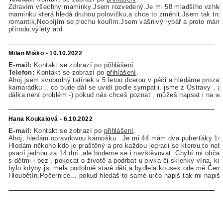
Zdravím všechny maminky.Jsem rozvedený.Je mi 58 mladšího vzhle
maminku která hledá druhou polovičku,a chce to změnit.Jsem tak tro
romantik,Neopíjím se,trochu kouřím.Jsem vášnivý rybář a proto mám
přírodu,výlety atd.
Milan Miško - 10.10.2022
E-mail:
Kontakt se zobrazí po
přihlášení
.
Telefon:
Kontakt se zobrazí po
přihlášení
.
Ahoj jsem svobodný tatínek s 5 letou dcerou v péči a hledáme prozat
kamarádku .. co bude dál se uvidí podle sympatii. jsme z Ostravy , al
dálka není problém -) pokud nás chceš poznat , můžeš napsat i na w
Hana Koukalová - 6.10.2022
E-mail:
Kontakt se zobrazí po
přihlášení
.
Ahoj, hledám opravdovou kámošku . Je mi 44 mám dva puberťáky 14 a
Hledám někoho kdo je praštěný a pro každou legraci se kterou to neb
psaní jednou za 14 dní ,ale budeme se i navštěvovat .Chybí mi obča
s dětmi i bez , pokecat o životě a podrbat u pivka či sklenky vína, k
bylo kdyby jsi mela podobně staré děti,a bydlela kousek ode mě Čern
Hloubětín,Počernice... pokud hledáš to samé určo napiš tak mi napiš.