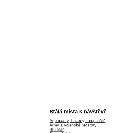
Stálá místa k návštěvě
Aquaparky, bazény, koupaliště
Army a vojenské prostory
Bludiště