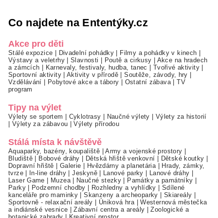
Co najdete na Ententýky.cz
Akce pro děti
Stálé expozice
|
Divadelní pohádky
|
Filmy a pohádky v kinech
|
Výstavy a veletrhy
|
Slavnosti
|
Poutě a cirkusy
|
Akce na hradech
a zámcích
|
Karnevaly, festivaly, hudba, tanec
|
Tvořivé aktivity
|
Sportovní aktivity
|
Aktivity v přírodě
|
Soutěže, závody, hry
|
Vzdělávání
|
Pobytové akce a tábory
|
Ostatní zábava
|
TV
program
Tipy na výlet
Výlety se sportem
|
Cyklotrasy
|
Naučné výlety
|
Výlety za historií
|
Výlety za zábavou
|
Výlety přírodou
Stálá místa k návštěvě
Aquaparky, bazény, koupaliště
|
Army a vojenské prostory
|
Bludiště
|
Bobové dráhy
|
Dětská hřiště venkovní
|
Dětské koutky
|
Dopravní hřiště
|
Galerie
|
Hvězdárny a planetária
|
Hrady, zámky,
tvrze
|
In-line dráhy
|
Jeskyně
|
Lanové parky
|
Lanové dráhy
|
Laser Game
|
Muzea
|
Naučné stezky
|
Památky a památníky
|
Parky
|
Podzemní chodby
|
Rozhledny a vyhlídky
|
Sdílené
kanceláře pro maminky
|
Skanzeny a archeoparky
|
Skiareály
|
Sportovně - relaxační areály
|
Úniková hra
|
Westernová městečka
a indiánské vesnice
|
Zábavní centra a areály
|
Zoologické a
botanické zahrady
|
Kreativní prostor