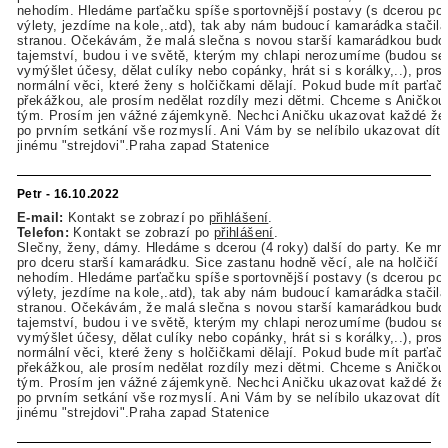
nehodím. Hledáme parťačku spíše sportovnější postavy (s dcerou p
výlety, jezdíme na kole,.atd), tak aby nám budoucí kamarádka stačila
stranou. Očekávám, že malá slečna s novou starší kamarádkou budou
tajemství, budou i ve světě, kterým my chlapi nerozumíme (budou se 
vymýšlet účesy, dělat culíky nebo copánky, hrát si s korálky,..), pros
normální věci, které ženy s holčičkami dělají. Pokud bude mít parťačk
překážkou, ale prosím nedělat rozdíly mezi dětmi. Chceme s Aničkou r
tým. Prosím jen vážné zájemkyně. Nechci Aničku ukazovat každé žen
po prvním setkání vše rozmyslí. Ani Vám by se nelíbilo ukazovat dít
jinému "strejdovi".Praha zapad Statenice
Petr - 16.10.2022
E-mail:
Kontakt se zobrazí po
přihlášení
.
Telefon:
Kontakt se zobrazí po
přihlášení
.
Slečny, ženy, dámy. Hledáme s dcerou (4 roky) další do party. Ke mn
pro dceru starší kamarádku. Sice zastanu hodně věcí, ale na holčičí 
nehodím. Hledáme parťačku spíše sportovnější postavy (s dcerou p
výlety, jezdíme na kole,.atd), tak aby nám budoucí kamarádka stačila
stranou. Očekávám, že malá slečna s novou starší kamarádkou budou
tajemství, budou i ve světě, kterým my chlapi nerozumíme (budou se 
vymýšlet účesy, dělat culíky nebo copánky, hrát si s korálky,..), pros
normální věci, které ženy s holčičkami dělají. Pokud bude mít parťačk
překážkou, ale prosím nedělat rozdíly mezi dětmi. Chceme s Aničkou r
tým. Prosím jen vážné zájemkyně. Nechci Aničku ukazovat každé žen
po prvním setkání vše rozmyslí. Ani Vám by se nelíbilo ukazovat dít
jinému "strejdovi".Praha zapad Statenice