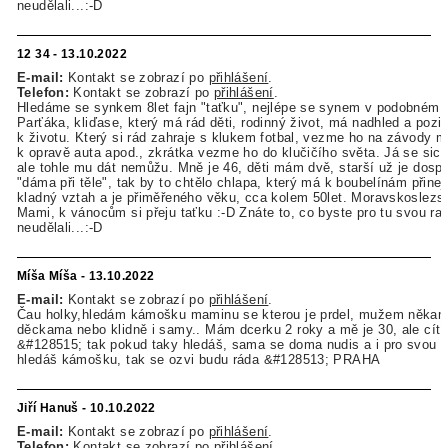
neudělali...:-D
12 34 - 13.10.2022
E-mail:
Kontakt se zobrazí po
přihlášení
.
Telefon:
Kontakt se zobrazí po
přihlášení
.
Hledáme se synkem 8let fajn "taťku", nejlépe se synem v podobném 
Parťáka, kliďase, který má rád děti, rodinný život, má nadhled a pozit
k životu. Který si rád zahraje s klukem fotbal, vezme ho na závody m
k opravě auta apod., zkrátka vezme ho do klučičího světa. Já se sice
ale tohle mu dát nemůžu. Mně je 46, děti mám dvě, starší už je dosp
"dáma při těle", tak by to chtělo chlapa, který má k boubelínám přin
kladný vztah a je přiměřeného věku, cca kolem 50let. Moravskoslezsk
Mami, k vánocům si přeju taťku :-D Znáte to, co byste pro tu svou rat
neudělali...:-D
Míša Míša - 13.10.2022
E-mail:
Kontakt se zobrazí po
přihlášení
.
Čau holky,hledám kámošku maminu se kterou je prdel, mužem někam 
děckama nebo klidně i samy.. Mám dcerku 2 roky a mě je 30, ale cít
&#128515; tak pokud taky hledáš, sama se doma nudis a i pro svou r
hledáš kámošku, tak se ozvi budu ráda &#128513; PRAHA
Jiří Hanuš - 10.10.2022
E-mail:
Kontakt se zobrazí po
přihlášení
.
Telefon:
Kontakt se zobrazí po
přihlášení
.