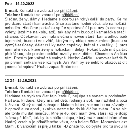
Petr - 16.10.2022
E-mail:
Kontakt se zobrazí po
přihlášení
.
Telefon:
Kontakt se zobrazí po
přihlášení
.
Slečny, ženy, dámy. Hledáme s dcerou (4 roky) další do party. Ke mn
pro dceru starší kamarádku. Sice zastanu hodně věcí, ale na holčičí 
nehodím. Hledáme parťačku spíše sportovnější postavy (s dcerou p
výlety, jezdíme na kole,.atd), tak aby nám budoucí kamarádka stačila
stranou. Očekávám, že malá slečna s novou starší kamarádkou budou
tajemství, budou i ve světě, kterým my chlapi nerozumíme (budou se 
vymýšlet účesy, dělat culíky nebo copánky, hrát si s korálky,..), pros
normální věci, které ženy s holčičkami dělají. Pokud bude mít parťačk
překážkou, ale prosím nedělat rozdíly mezi dětmi. Chceme s Aničkou r
tým. Prosím jen vážné zájemkyně. Nechci Aničku ukazovat každé žen
po prvním setkání vše rozmyslí. Ani Vám by se nelíbilo ukazovat dít
jinému "strejdovi".Praha zapad Statenice
12 34 - 15.10.2022
E-mail:
Kontakt se zobrazí po
přihlášení
.
Telefon:
Kontakt se zobrazí po
přihlášení
.
Hledáme se synkem 8let fajn "taťku", nejlépe se synem v podobném 
Parťáka, kliďase, který má rád děti, rodinný život, má nadhled a pozit
k životu. Který si rád zahraje s klukem fotbal, vezme ho na závody m
k opravě auta apod., zkrátka vezme ho do klučičího světa. Já se sice
ale tohle mu dát nemůžu. Mně je 46, děti mám dvě, starší už je dosp
"dáma při těle", tak by to chtělo chlapa, který má k boubelínám přin
kladný vztah a je přiměřeného věku, cca kolem 50let. Moravskoslezsk
Mami, k vánocům si přeju taťku :-D Znáte to, co byste pro tu svou rat