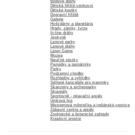
Bobové dráhy
Dětská hřiště venkovní
Dětské koutky
Dopravní hřiště
Galerie
Hvězdárny a planetária
Hrady, zámky, tvrze
In-line dráhy
Jeskyně
Lanové parky
Lanové dráhy
Laser Game
Muzea
Naučné stezky
Památky a památníky
Parky
Podzemní chodby
Rozhledny a vyhlídky
Sdílené kanceláře pro maminky
Skanzeny a archeoparky
Skiareály
Sportovně - relaxační areály
Úniková hra
Westernová městečka a indiánské vesnice
Zábavní centra a areály
Zoologické a botanické zahrady
Kreativní prostor