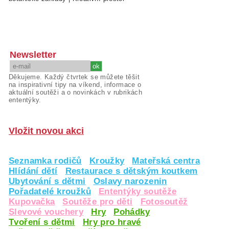
Newsletter
Děkujeme. Každý čtvrtek se můžete těšit
na inspirativní tipy na víkend, informace o
aktuální soutěži a o novinkách v rubrikách
ententýky.
Vložit novou akci
Seznamka rodičů
Kroužky
Mateřská centra
Hlídání dětí
Restaurace s dětským koutkem
Ubytování s dětmi
Oslavy narozenin
Pořadatelé kroužků
Ententýky soutěže
Kupovačka
Soutěže pro děti
Fotosoutěž
Slevové vouchery
Hry
Pohádky
Tvoření s dětmi
Hry pro hravé