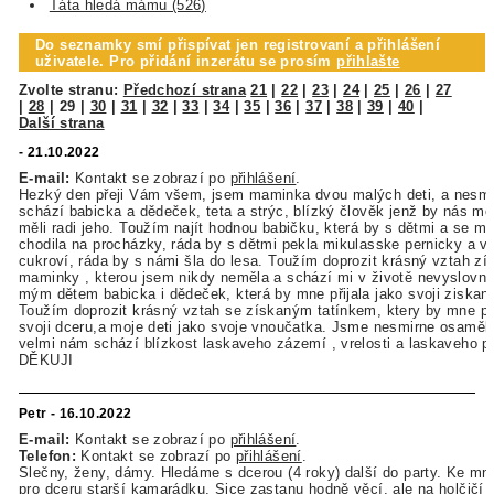
Táta hledá mámu (526)
Do seznamky smí přispívat jen registrovaní a přihlášení
uživatele. Pro přidání inzerátu se prosím
přihlašte
Zvolte stranu:
Předchozí strana
21
|
22
|
23
|
24
|
25
|
26
|
27
|
28
|
29
|
30
|
31
|
32
|
33
|
34
|
35
|
36
|
37
|
38
|
39
|
40
|
Další strana
- 21.10.2022
E-mail:
Kontakt se zobrazí po
přihlášení
.
Hezký den přeji Vám všem, jsem maminka dvou malých deti, a nesm
schází babicka a dědeček, teta a strýc, blízký člověk jenž by nás mě
měli radi jeho. Toužím najít hodnou babičku, která by s dětmi a se m
chodila na procházky, ráda by s dětmi pekla mikulasske pernicky a v
cukroví, ráda by s námi šla do lesa. Toužím doprozit krásný vztah zí
maminky , kterou jsem nikdy neměla a schází mi v životě nevyslovne,
mým dětem babicka i dědeček, která by mne přijala jako svoji ziskan
Toužím doprozit krásný vztah se získaným tatínkem, ktery by mne při
svoji dceru,a moje deti jako svoje vnoučatka. Jsme nesmirne osamělí
velmi nám schází blízkost laskaveho zázemí , vrelosti a laskaveho pri
DĚKUJI
Petr - 16.10.2022
E-mail:
Kontakt se zobrazí po
přihlášení
.
Telefon:
Kontakt se zobrazí po
přihlášení
.
Slečny, ženy, dámy. Hledáme s dcerou (4 roky) další do party. Ke mn
pro dceru starší kamarádku. Sice zastanu hodně věcí, ale na holčičí 