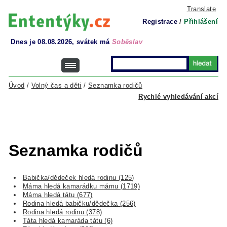
Translate
Registrace
/
Přihlášení
Dnes je 08.08.2026, svátek má
Soběslav
Úvod
/
Volný čas a děti
/
Seznamka rodičů
Rychlé vyhledávání akcí
Seznamka rodičů
Babička/dědeček hledá rodinu (125)
Máma hledá kamarádku mámu (1719)
Máma hledá tátu (677)
Rodina hledá babičku/dědečka (256)
Rodina hledá rodinu (378)
Táta hledá kamaráda tátu (6)