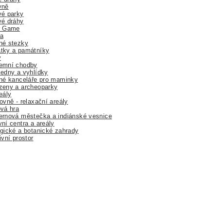
yně
vé parky
vé dráhy
r Game
a
né stezky
tky a památníky
y
emní chodby
edny a vyhlídky
né kanceláře pro maminky
zeny a archeoparky
eály
ovně - relaxační areály
vá hra
rnová městečka a indiánské vesnice
ní centra a areály
gické a botanické zahrady
ivní prostor