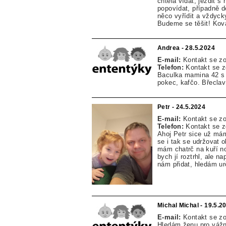
chtěla vídat, jezdit s
popovídat, případně dě
něco vyřídit a vždyck
Budeme se těšit! Kov
Andrea - 28.5.2024
E-mail:
Kontakt se z
Telefon:
Kontakt se 
Baculka mamina 42 s 
pokec, kafčo. Břeclav
Petr - 24.5.2024
E-mail:
Kontakt se z
Telefon:
Kontakt se 
Ahoj Petr sice už má
se i tak se udržovat 
mám chatrč na kuří noz
bych jí roztrhl, ale n
nám přidat, hledám ur
Michal Michal - 19.5.2
E-mail:
Kontakt se z
Hledám ženu pro vážn