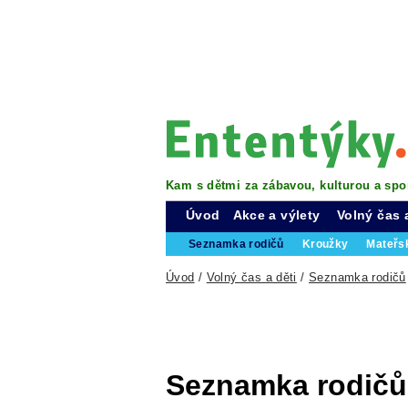
Kam s dětmi za zábavou, kulturou a spo
Úvod
Akce a výlety
Volný čas 
Seznamka rodičů
Kroužky
Mateřs
Úvod
/
Volný čas a děti
/
Seznamka rodičů
Seznamka rodičů