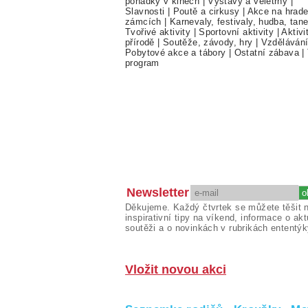
pohádky v kinech
|
Výstavy a veletrhy
|
Slavnosti
|
Poutě a cirkusy
|
Akce na hrade
zámcích
|
Karnevaly, festivaly, hudba, tan
Tvořivé aktivity
|
Sportovní aktivity
|
Aktivi
přírodě
|
Soutěže, závody, hry
|
Vzděláván
Pobytové akce a tábory
|
Ostatní zábava
|
program
Newsletter
Děkujeme. Každý čtvrtek se můžete těšit 
inspirativní tipy na víkend, informace o akt
soutěži a o novinkách v rubrikách ententýk
Vložit novou akci