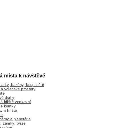
lá místa k návštěvě
arky, bazény, koupaliště
a vojenské prostory
ště
vé dráhy
á hřiště venkovní
ké koutky
vní hřiště
ie
árny a planetária
, zámky, tvrze
ne dráhy