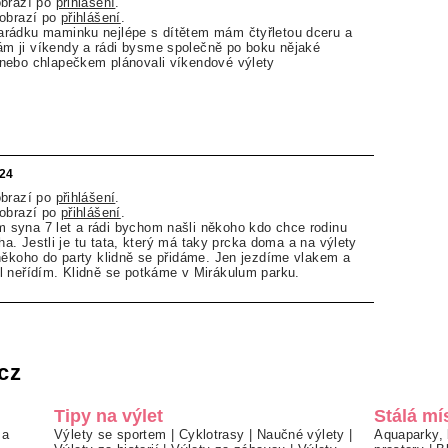
obrazí po
přihlášení
.
zobrazí po
přihlášení
.
rádku maminku nejlépe s dítětem mám čtyřletou dceru a
 ji víkendy a rádi bysme společně po boku nějaké
nebo chlapečkem plánovali víkendové výlety
024
obrazí po
přihlášení
.
zobrazí po
přihlášení
.
syna 7 let a rádi bychom našli někoho kdo chce rodinu
raha. Jestli je tu tata, který má taky prcka doma a na výlety
někoho do party klidně se přidáme. Jen jezdíme vlakem a
l neřídím. Klidně se potkáme v Mirákulum parku.
cz
Tipy na výlet
Stálá mí
 a
Výlety se sportem
|
Cyklotrasy
|
Naučné výlety
|
Aquaparky, 