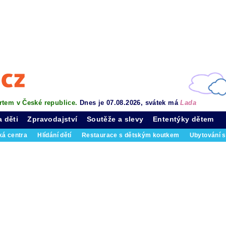
rtem v České republice.
Dnes je 07.08.2026, svátek má
Lada
a děti
Zpravodajství
Soutěže a slevy
Ententýky dětem
ká centra
Hlídání dětí
Restaurace s dětským koutkem
Ubytování s