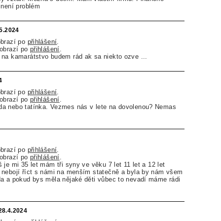
 není problém
.5.2024
obrazí po
přihlášení
.
zobrazí po
přihlášení
.
 na kamarátstvo budem rád ak sa niekto ozve ...
4
obrazí po
přihlášení
.
zobrazí po
přihlášení
.
a nebo tatínka. Vezmes nás v lete na dovolenou? Nemas
obrazí po
přihlášení
.
zobrazí po
přihlášení
.
je mi 35 let mám tři syny ve věku 7 let 11 let a 12 let
 nebojí říct s námi na menším statečně a byla by nám všem
da a pokud bys měla nějaké děti vůbec to nevadí máme rádi
28.4.2024