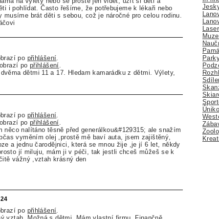
 náma na výlety nebo se prostě jen vidět, užít si děti a
Jesk
ti i pohlídat. Často řešíme, že potřebujeme k lékaři nebo
Lano
y musíme brát děti s sebou, což je náročné pro celou rodinu.
Lano
áčovi
Lase
Muze
Nauč
Pamá
Park
obrazí po
přihlášení
.
Podz
zobrazí po
přihlášení
.
Rozhl
dvěma dětmi 11 a 17. Hledam kamarádku z dětmi. Výlety,
Sdíle
Skan
Skiar
Sport
Úniko
obrazí po
přihlášení
.
Weste
zobrazí po
přihlášení
.
Zábav
m něco nalítáno těsně před generálkou&#129315; ale snažím
Zoolo
občas vyměním olej ,prostě mě baví auta, jsem zajištěný,
Kreat
e a jednu čarodějnici, která se mnou žije ,je jí 6 let, někdy
aprosto jí miluju, mám ji v péči, tak jestli chceš můžeš se k
čitě vážný ,vztah krásný den
024
obrazí po
přihlášení
.
ý vztah. Možná s dětmi. Mám vlastní firmu. Finančně