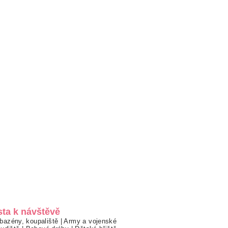
sta k návštěvě
bazény, koupaliště
|
Army a vojenské