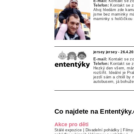
E-mail:
Kontakt se z
Telefon:
Kontakt se 
Ahoj hledám zde kama
jsme bez maminky mám
maminky s holčičkou 
jersey jersey - 26.4.2
E-mail:
Kontakt se z
Telefon:
Kontakt se 
Hezký den všem, mám 
rozšířit. Ideální je P
jezdí sám a chtěl by 
autobusem, já bohuže
Co najdete na Ententýky.
Akce pro děti
Stálé expozice
|
Divadelní pohádky
|
Filmy