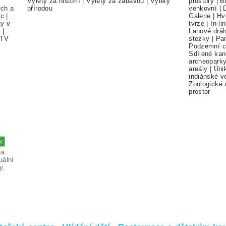
Výlety za historií
|
Výlety za zábavou
|
Výlety
prostory
|
B
ch a
přírodou
venkovní
|
ec
|
Galerie
|
Hv
ty v
tvrze
|
In-li
í
|
Lanové drá
TV
stezky
|
Pa
Podzemní c
Sdílené kan
archeopark
areály
|
Úni
indiánské v
Zoologické 
prostor
na
uální
y.