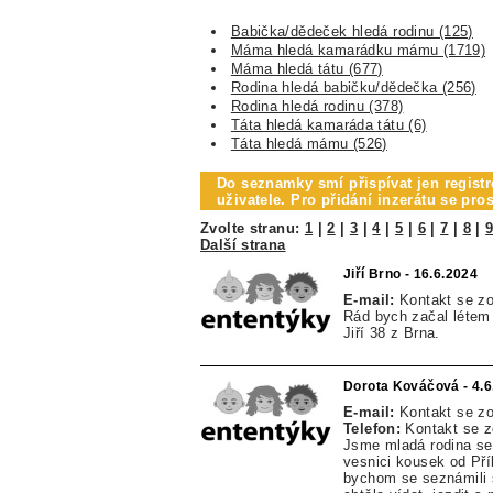
Babička/dědeček hledá rodinu (125)
Máma hledá kamarádku mámu (1719)
Máma hledá tátu (677)
Rodina hledá babičku/dědečka (256)
Rodina hledá rodinu (378)
Táta hledá kamaráda tátu (6)
Táta hledá mámu (526)
Do seznamky smí přispívat jen registr
uživatele. Pro přidání inzerátu se pr
Zvolte stranu:
1
|
2
|
3
|
4
|
5
|
6
|
7
|
8
|
Další strana
Jiří Brno - 16.6.2024
E-mail:
Kontakt se z
Rád bych začal létem 
Jiří 38 z Brna.
Dorota Kováčová - 4.6
E-mail:
Kontakt se z
Telefon:
Kontakt se 
Jsme mladá rodina se 
vesnici kousek od Pří
bychom se seznámili s