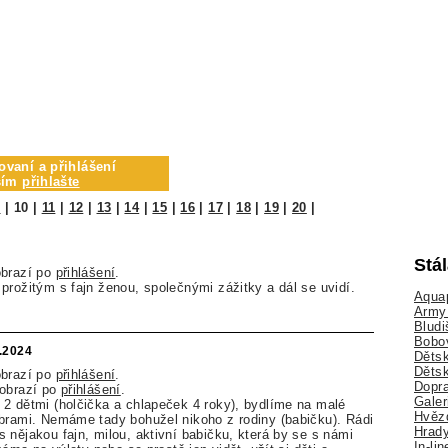
ovaní a přihlášení
osím
přihlašte
9
|
10
|
11
|
12
|
13
|
14
|
15
|
16
|
17
|
18
|
19
|
20
|
Stá
obrazí po
přihlášení
.
prožitým s fajn ženou, společnými zážitky a dál se uvidí.
Aquap
Army 
Bludi
Bobo
.2024
Dětsk
Děts
obrazí po
přihlášení
.
Dopra
zobrazí po
přihlášení
.
Galer
2 dětmi (holčička a chlapeček 4 roky), bydlíme na malé
Hvězd
brami. Nemáme tady bohužel nikoho z rodiny (babičku). Rádi
Hrady
 nějakou fajn, milou, aktivní babičku, která by se s námi
In-li