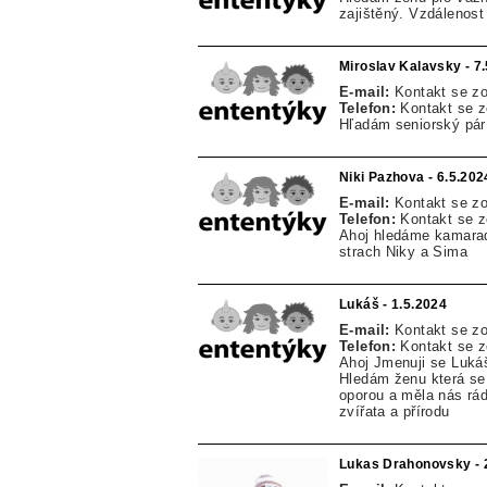
zajištěný. Vzdálenost
Miroslav Kalavsky - 7
E-mail:
Kontakt se z
Telefon:
Kontakt se 
Hľadám seniorský pár
Niki Pazhova - 6.5.202
E-mail:
Kontakt se z
Telefon:
Kontakt se 
Ahoj hledáme kamarad
strach Niky a Sima
Lukáš - 1.5.2024
E-mail:
Kontakt se z
Telefon:
Kontakt se 
Ahoj Jmenuji se Lukáš 
Hledám ženu která se
oporou a měla nás rá
zvířata a přírodu
Lukas Drahonovsky - 