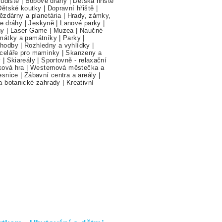
ludiště
|
Bobové dráhy
|
Dětská hřiště
Dětské koutky
|
Dopravní hřiště
|
ězdárny a planetária
|
Hrady, zámky,
ne dráhy
|
Jeskyně
|
Lanové parky
|
hy
|
Laser Game
|
Muzea
|
Naučné
mátky a památníky
|
Parky
|
hodby
|
Rozhledny a vyhlídky
|
celáře pro maminky
|
Skanzeny a
y
|
Skiareály
|
Sportovně - relaxační
ková hra
|
Westernová městečka a
esnice
|
Zábavní centra a areály
|
a botanické zahrady
|
Kreativní