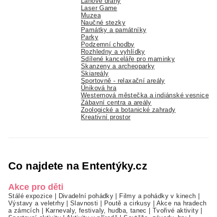
Lanové dráhy
Laser Game
Muzea
Naučné stezky
Památky a památníky
Parky
Podzemní chodby
Rozhledny a vyhlídky
Sdílené kanceláře pro maminky
Skanzeny a archeoparky
Skiareály
Sportovně - relaxační areály
Úniková hra
Westernová městečka a indiánské vesnice
Zábavní centra a areály
Zoologické a botanické zahrady
Kreativní prostor
Co najdete na Ententýky.cz
Akce pro děti
Stálé expozice
|
Divadelní pohádky
|
Filmy a pohádky v kinech
|
Výstavy a veletrhy
|
Slavnosti
|
Poutě a cirkusy
|
Akce na hradech
a zámcích
|
Karnevaly, festivaly, hudba, tanec
|
Tvořivé aktivity
|