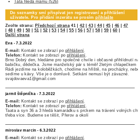
Táta hledá mámu (526)
Do seznamky smí přispívat jen registrovaní a přihlášení
uživatele. Pro přidání inzerátu se prosím
přihlašte
Zvolte stranu:
Předchozí strana
41
|
42
|
43
|
44
|
45
|
46
|
47
|
48
|
49
|
50
|
51
|
52
|
53
|
54
|
55
|
56
|
57
|
58
|
59
|
60
|
Další strana
Eva - 7.3.2022
E-mail:
Kontakt se zobrazí po
přihlášení
.
Telefon:
Kontakt se zobrazí po
přihlášení
.
Brno Dobrý den, hledáme pro společné chvíle i občasné přihlídnutí ná
babičku, dědečka. Jsme manželský pár s téměř 2letým chlapečkem 
Rádi jezdíme na koloběžkách, chodíme na hřiště, na procházky, nebo 
sedíme u kávy. Vše je o domluvě. Setkání nemusí být závazné.
svajdovaeva1@gmail.com
jarmil štěpnička - 7.3.2022
E-mail:
Kontakt se zobrazí po
přihlášení
.
Telefon:
Kontakt se zobrazí po
přihlášení
.
Taata a syn 36 a 3 hledá kamarádku s prckem na trávení volných chv
třeba více. Budeme se těšit, Přerov a okolí
miroslav marcin - 6.3.2022
E-mail:
Kontakt se zobrazí po
přihlášení
.