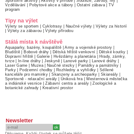
Sportovní aktivity
|
Aktivity v přírodě
|
Soutěže, závody, hry
|
Vzdělávání
|
Pobytové akce a tábory
|
Ostatní zábava
|
TV
program
Tipy na výlet
Výlety se sportem
|
Cyklotrasy
|
Naučné výlety
|
Výlety za historií
|
Výlety za zábavou
|
Výlety přírodou
Stálá místa k návštěvě
Aquaparky, bazény, koupaliště
|
Army a vojenské prostory
|
Bludiště
|
Bobové dráhy
|
Dětská hřiště venkovní
|
Dětské koutky
|
Dopravní hřiště
|
Galerie
|
Hvězdárny a planetária
|
Hrady, zámky,
tvrze
|
In-line dráhy
|
Jeskyně
|
Lanové parky
|
Lanové dráhy
|
Laser Game
|
Muzea
|
Naučné stezky
|
Památky a památníky
|
Parky
|
Podzemní chodby
|
Rozhledny a vyhlídky
|
Sdílené
kanceláře pro maminky
|
Skanzeny a archeoparky
|
Skiareály
|
Sportovně - relaxační areály
|
Úniková hra
|
Westernová městečka
a indiánské vesnice
|
Zábavní centra a areály
|
Zoologické a
botanické zahrady
|
Kreativní prostor
Newsletter
Děkujeme. Každý čtvrtek se můžete těšit