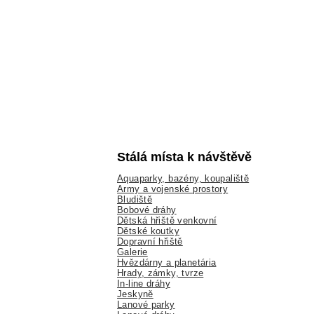
Stálá místa k návštěvě
Aquaparky, bazény, koupaliště
Army a vojenské prostory
Bludiště
Bobové dráhy
Dětská hřiště venkovní
Dětské koutky
Dopravní hřiště
Galerie
Hvězdárny a planetária
Hrady, zámky, tvrze
In-line dráhy
Jeskyně
Lanové parky