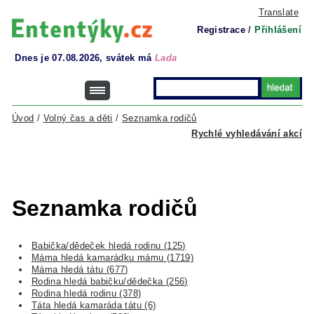
Translate
Registrace
/
Přihlášení
Dnes je 07.08.2026, svátek má
Lada
Úvod
/
Volný čas a děti
/
Seznamka rodičů
Rychlé vyhledávání akcí
Seznamka rodičů
Babička/dědeček hledá rodinu (125)
Máma hledá kamarádku mámu (1719)
Máma hledá tátu (677)
Rodina hledá babičku/dědečka (256)
Rodina hledá rodinu (378)
Táta hledá kamaráda tátu (6)