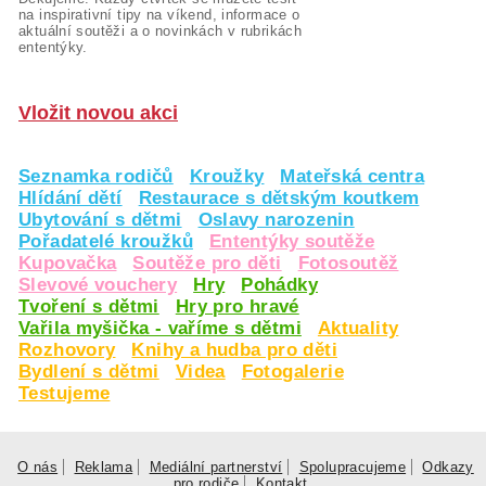
na inspirativní tipy na víkend, informace o
aktuální soutěži a o novinkách v rubrikách
ententýky.
Vložit novou akci
Seznamka rodičů
Kroužky
Mateřská centra
Hlídání dětí
Restaurace s dětským koutkem
Ubytování s dětmi
Oslavy narozenin
Pořadatelé kroužků
Ententýky soutěže
Kupovačka
Soutěže pro děti
Fotosoutěž
Slevové vouchery
Hry
Pohádky
Tvoření s dětmi
Hry pro hravé
Vařila myšička - vaříme s dětmi
Aktuality
Rozhovory
Knihy a hudba pro děti
Bydlení s dětmi
Videa
Fotogalerie
Testujeme
O nás
Reklama
Mediální partnerství
Spolupracujeme
Odkazy
pro rodiče
Kontakt