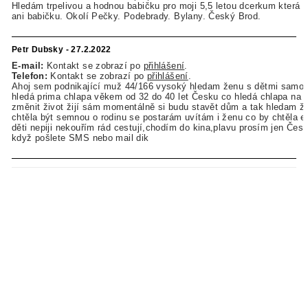
Hledám trpelivou a hodnou babičku pro moji 5,5 letou dcerkum která 
ani babičku. Okolí Pečky. Podebrady. Bylany. Český Brod.
Petr Dubsky - 27.2.2022
E-mail:
Kontakt se zobrazí po
přihlášení
.
Telefon:
Kontakt se zobrazí po
přihlášení
.
Ahoj sem podnikající muž 44/166 vysoký hledam ženu s dětmi samo z
hledá prima chlapa věkem od 32 do 40 let Česku co hledá chlapa na 
změnit život žijí sám momentálně si budu stavět dům a tak hledam ž
chtěla být semnou o rodinu se postarám uvítám i ženu co by chtěla e
děti nepiji nekouřím rád cestují,chodím do kina,plavu prosím jen Čes
když pošlete SMS nebo mail dik