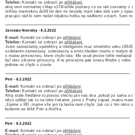
Telefon:
Kontakt se zobrazí po
přihlášení
.
ahoj sem normalnej chlap v176/stihle postavy co se rad zeznamy z s
stihlou maminkou do39 let deti mi nevady mam take deti sem z opav
pracujici rád bi sem našel nějakou holku na nádherní vztach. Sem rodi
Jaroslav Novotny - 6.3.2022
E-mail:
Kontakt se zobrazí po
přihlášení
.
Telefon:
Kontakt se zobrazí po
přihlášení
.
Jsem samostatny,spolehlivy a inteligentni muz stredniho veku 185/83
vzdelanim-zamestany, sobestacny a timto hledam mamu s malym dit
s malou princeznou, ktere chybi tata. Me osud proste tohle nedopral 
byl otec sikovne princezny. A te princezne pak snesu Modre z nebe. P
jedinne mi chybi v zivote.
Petr - 6.3.2022
E-mail:
Kontakt se zobrazí po
přihlášení
.
Telefon:
Kontakt se zobrazí po
přihlášení
.
Ahoj stale hledáme tu pravou slečnu pro nas dva ,pokud jsi sama a c
něco udělat tak tu na tebe čekame ,jsme z Prahy zapad ,malou mam 
,žijeme v RD ,mame vše jen ta laska nam chybí ,tak co s tim něco ud
budeme se těšit Petr a Anička
Petr - 6.3.2022
E-mail:
Kontakt se zobrazí po
přihlášení
.