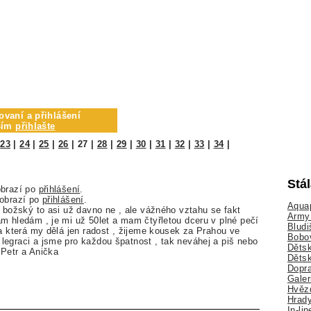
ovaní a přihlášení
osím
přihlašte
|
23
|
24
|
25
|
26
|
27
|
28
|
29
|
30
|
31
|
32
|
33
|
34
|
Stá
obrazí po
přihlášení
.
zobrazí po
přihlášení
.
Aquap
m božský to asi už davno ne , ale vážného vztahu se fakt
Army 
m hledám , je mi už 50let a mam čtyřletou dceru v plné pečí
Bludi
ka která my dělá jen radost , žijeme kousek za Prahou ve
Bobo
egraci a jsme pro každou špatnost , tak neváhej a piš nebo
Dětsk
Petr a Anička
Děts
Dopra
Galer
Hvězd
Hrady
In-li