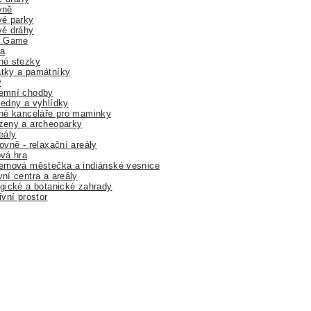
yně
vé parky
vé dráhy
r Game
a
né stezky
tky a památníky
y
emní chodby
edny a vyhlídky
né kanceláře pro maminky
zeny a archeoparky
eály
ovně - relaxační areály
vá hra
rnová městečka a indiánské vesnice
ní centra a areály
gické a botanické zahrady
ivní prostor