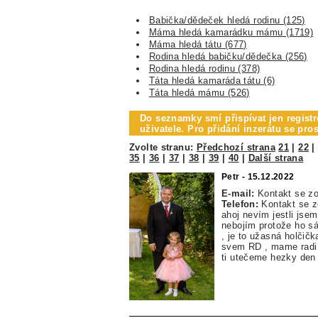
Babička/dědeček hledá rodinu (125)
Máma hledá kamarádku mámu (1719)
Máma hledá tátu (677)
Rodina hledá babičku/dědečka (256)
Rodina hledá rodinu (378)
Táta hledá kamaráda tátu (6)
Táta hledá mámu (526)
Do seznamky smí přispívat jen registr
uživatele. Pro přidání inzerátu se pr
Zvolte stranu:
Předchozí strana
21
|
22
35
|
36
|
37
|
38
|
39
|
40
|
Další strana
Petr - 15.12.2022
E-mail:
Kontakt se z
Telefon:
Kontakt se 
ahoj nevím jestli jse
nebojím protože ho sá
, je to užasná holčič
svem RD , mame radi l
ti utečeme hezky den 