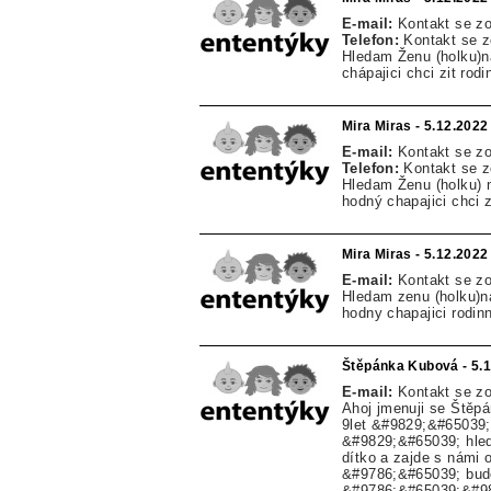
E-mail:
Kontakt se z
Telefon:
Kontakt se 
Hledam Ženu (holku)na
chápajici chci zit rodi
Mira Miras - 5.12.2022
E-mail:
Kontakt se z
Telefon:
Kontakt se 
Hledam Ženu (holku) 
hodný chapajici chci z
Mira Miras - 5.12.2022
E-mail:
Kontakt se z
Hledam zenu (holku)n
hodny chapajici rodin
Štěpánka Kubová - 5.
E-mail:
Kontakt se z
Ahoj jmenuji se Štěpá
9let &#9829;&#65039; 
&#9829;&#65039; hle
dítko a zajde s námi 
&#9786;&#65039; bud
&#9786;&#65039;&#9