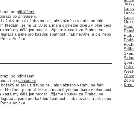
Jesk
Lano
obrazí po
přihlášení
.
Lano
zobrazí po
přihlášení
.
Lase
m božský to asi už davno ne , ale vážného vztahu se fakt
Muze
m hledám , je mi už 50let a mam čtyřletou dceru v plné pečí
Nauč
ka která my dělá jen radost , žijeme kousek za Prahou ve
Pamá
egraci a jsme pro každou špatnost , tak neváhej a piš nebo
Park
Petr a Anička
Podz
Rozhl
Sdíle
Skan
Skiar
Sport
Úniko
Weste
Zábav
obrazí po
přihlášení
.
Zoolo
zobrazí po
přihlášení
.
Kreat
m božský to asi už davno ne , ale vážného vztahu se fakt
m hledám , je mi už 50let a mam čtyřletou dceru v plné pečí
ka která my dělá jen radost , žijeme kousek za Prahou ve
egraci a jsme pro každou špatnost , tak neváhej a piš nebo
Petr a Anička