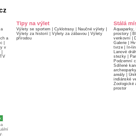
cz
Tipy na výlet
Stálá mí
 a
Výlety se sportem
|
Cyklotrasy
|
Naučné výlety
|
Aquaparky, 
Výlety za historií
|
Výlety za zábavou
|
Výlety
prostory
|
B
ch a
přírodou
venkovní
|
ec
|
Galerie
|
Hv
ty v
tvrze
|
In-li
í
|
Lanové drá
TV
stezky
|
Pa
Podzemní c
Sdílené kan
archeopark
areály
|
Úni
indiánské v
Zoologické 
prostor
na
uální
y.