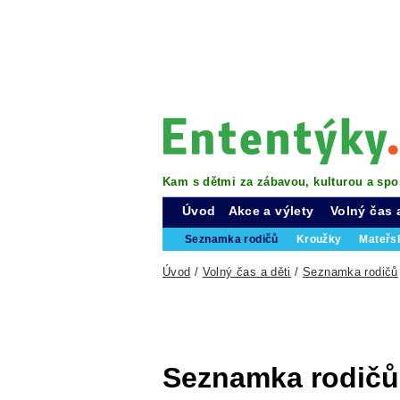
Kam s dětmi za zábavou, kulturou a spo
Úvod
Akce a výlety
Volný čas 
Seznamka rodičů
Kroužky
Mateřs
Úvod
/
Volný čas a děti
/
Seznamka rodičů
Seznamka rodičů