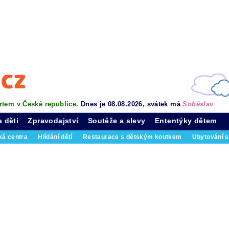
rtem v České republice.
Dnes je 08.08.2026, svátek má
Soběslav
a děti
Zpravodajství
Soutěže a slevy
Ententýky dětem
ká centra
Hlídání dětí
Restaurace s dětským koutkem
Ubytování s