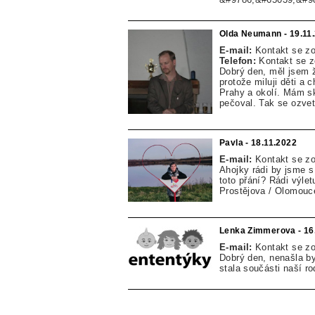
Olda Neumann - 19.11
E-mail:
Kontakt se z
Telefon:
Kontakt se 
Dobrý den, měl jsem že
protože miluji děti a
Prahy a okolí. Mám sk
pečoval. Tak se ozve
Pavla - 18.11.2022
E-mail:
Kontakt se z
Ahojky rádi by jsme 
toto přání? Rádi výlet
Prostějova / Olomouc
Lenka Zimmerova - 16
E-mail:
Kontakt se z
Dobrý den, nenašla by
stala součásti naší r