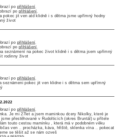
obrazí po
přihlášení
.
zobrazí po
přihlášení
.
 pokec jit ven atd klidně i s dětma jsme upřímný hodny
nný život
obrazí po
přihlášení
.
zobrazí po
přihlášení
.
na seznámení na pokec život klidně i s dětma jsem upřímný
it rodinny život
obrazí po
přihlášení
.
a seznámeni pokec jit ven klidne i s dětma sem upřímný
ný
12.2022
obrazí po
přihlášení
.
nka. Je mi 27let a jsem maminkou dcery Nikolky, které je
jsme přestěhované v Rudolticích (okres Bruntál) u přítele
dám touto cestou maminku , která má v podobném věku
občas ven .. procházka, káva, hřiště, sklenka vína .. pokecat
eme se těšit až se nám ozveš
829;&#65039;