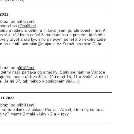
.2022
obrazí po
přihlášení
.
zobrazí po
přihlášení
.
nu a rodinu s dětmi a miloval jsem je, ale opustili mě. A
 chybí ji, rád bych našel ženu maminku s prckem, ideálně z
vělý život a rád bych ho s někým sdílel a o někoho zase
te na email: scorpion@mujmail.cz Zdraví scorpion Olda
obrazí po
přihlášení
.
s dětmi našli parťáka do smečky. Splní se nám na Vánoce
ujeme, máme rádi zvířáta. Děti mají 15, 11 a 8roků. Z okolí
e. Je mi 37, tak někdo v podobném věku. :)
.11.2022
obrazí po
přihlášení
.
 se tu babička z oblasti Praha - Západ, která by se ráda
odiny? Máme 2 malé kluky - 2 a 4 roky.