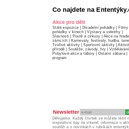
Co najdete na Ententýky.
Akce pro děti
Stálé expozice
|
Divadelní pohádky
|
Filmy
pohádky v kinech
|
Výstavy a veletrhy
|
Slavnosti
|
Poutě a cirkusy
|
Akce na hrade
zámcích
|
Karnevaly, festivaly, hudba, tan
Tvořivé aktivity
|
Sportovní aktivity
|
Aktivi
přírodě
|
Soutěže, závody, hry
|
Vzděláván
Pobytové akce a tábory
|
Ostatní zábava
|
program
Newsletter
Děkujeme. Každý čtvrtek se můžete těšit 
inspirativní tipy na víkend, informace o akt
soutěži a o novinkách v rubrikách ententýk