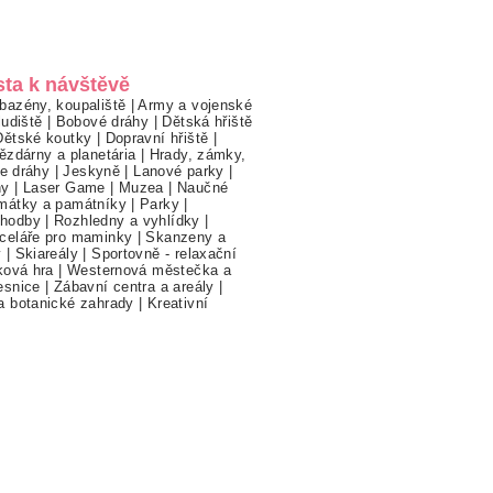
sta k návštěvě
bazény, koupaliště
|
Army a vojenské
ludiště
|
Bobové dráhy
|
Dětská hřiště
Dětské koutky
|
Dopravní hřiště
|
ězdárny a planetária
|
Hrady, zámky,
ne dráhy
|
Jeskyně
|
Lanové parky
|
hy
|
Laser Game
|
Muzea
|
Naučné
mátky a památníky
|
Parky
|
hodby
|
Rozhledny a vyhlídky
|
celáře pro maminky
|
Skanzeny a
y
|
Skiareály
|
Sportovně - relaxační
ková hra
|
Westernová městečka a
esnice
|
Zábavní centra a areály
|
a botanické zahrady
|
Kreativní