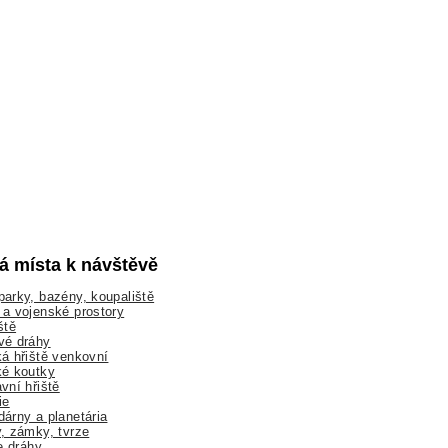
lá místa k návštěvě
arky, bazény, koupaliště
a vojenské prostory
ště
vé dráhy
á hřiště venkovní
ké koutky
vní hřiště
ie
árny a planetária
, zámky, tvrze
ne dráhy