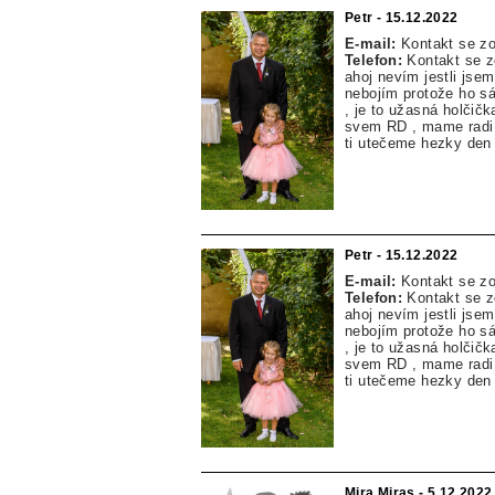
Petr - 15.12.2022
E-mail:
Kontakt se z
Telefon:
Kontakt se 
ahoj nevím jestli jse
nebojím protože ho sá
, je to užasná holčič
svem RD , mame radi l
ti utečeme hezky den 
Petr - 15.12.2022
E-mail:
Kontakt se z
Telefon:
Kontakt se 
ahoj nevím jestli jse
nebojím protože ho sá
, je to užasná holčič
svem RD , mame radi l
ti utečeme hezky den 
Mira Miras - 5.12.2022