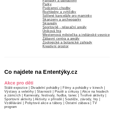
Památky a památníky
Parky
Podzemní chodby
Rozhledny a vyhlídky
Sdílené kanceláře pro maminky
Skanzeny a archeoparky
Skiareály
Sportovně - relaxační areály
Úniková hra
Westernová městečka a indiánské vesnice
Zábavní centra a areály
Zoologické a botanické zahrady
Kreativní prostor
Co najdete na Ententýky.cz
Akce pro děti
Stálé expozice
|
Divadelní pohádky
|
Filmy a pohádky v kinech
|
Výstavy a veletrhy
|
Slavnosti
|
Poutě a cirkusy
|
Akce na hradech
a zámcích
|
Karnevaly, festivaly, hudba, tanec
|
Tvořivé aktivity
|
Sportovní aktivity
|
Aktivity v přírodě
|
Soutěže, závody, hry
|
Vzdělávání
|
Pobytové akce a tábory
|
Ostatní zábava
|
TV
program