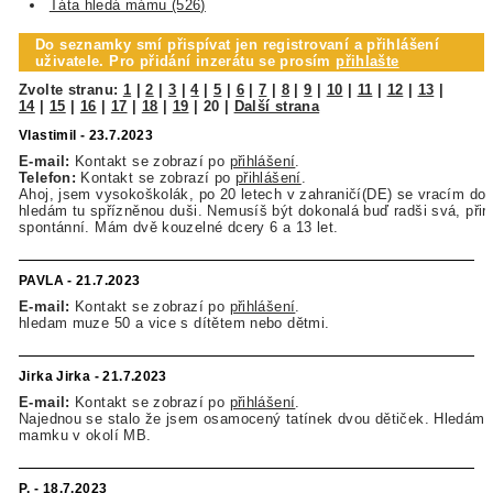
Táta hledá mámu (526)
Do seznamky smí přispívat jen registrovaní a přihlášení
uživatele. Pro přidání inzerátu se prosím
přihlašte
Zvolte stranu:
1
|
2
|
3
|
4
|
5
|
6
|
7
|
8
|
9
|
10
|
11
|
12
|
13
|
14
|
15
|
16
|
17
|
18
|
19
|
20
|
Další strana
Vlastimil - 23.7.2023
E-mail:
Kontakt se zobrazí po
přihlášení
.
Telefon:
Kontakt se zobrazí po
přihlášení
.
Ahoj, jsem vysokoškolák, po 20 letech v zahraničí(DE) se vracím do
hledám tu spřízněnou duši. Nemusíš být dokonalá buď radši svá, přir
spontánní. Mám dvě kouzelné dcery 6 a 13 let.
PAVLA - 21.7.2023
E-mail:
Kontakt se zobrazí po
přihlášení
.
hledam muze 50 a vice s dítětem nebo dětmi.
Jirka Jirka - 21.7.2023
E-mail:
Kontakt se zobrazí po
přihlášení
.
Najednou se stalo že jsem osamocený tatínek dvou dětiček. Hledám
mamku v okolí MB.
P. - 18.7.2023