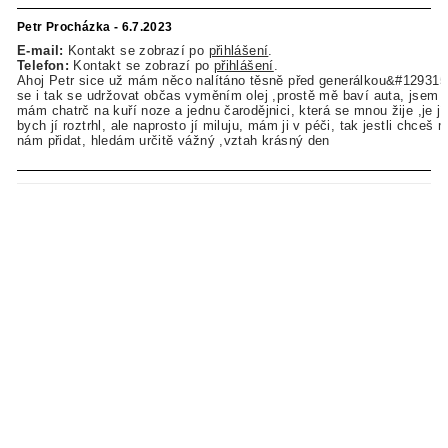
Petr Procházka - 6.7.2023
E-mail:
Kontakt se zobrazí po
přihlášení
.
Telefon:
Kontakt se zobrazí po
přihlášení
.
Ahoj Petr sice už mám něco nalítáno těsně před generálkou&#129315
se i tak se udržovat občas vyměním olej ,prostě mě baví auta, jsem z
mám chatrč na kuří noze a jednu čarodějnici, která se mnou žije ,je jí
bych jí roztrhl, ale naprosto jí miluju, mám ji v péči, tak jestli chceš
nám přidat, hledám určitě vážný ,vztah krásný den