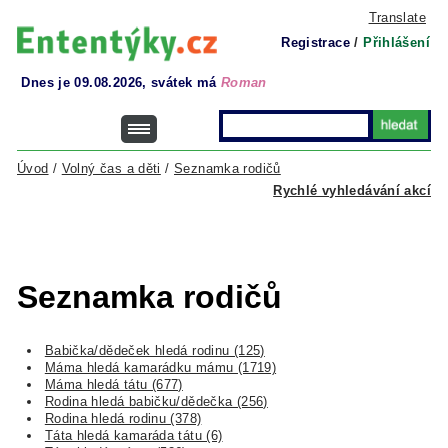
Translate
Registrace
/
Přihlášení
Dnes je 09.08.2026, svátek má
Roman
Úvod
/
Volný čas a děti
/
Seznamka rodičů
Rychlé vyhledávání akcí
Seznamka rodičů
Babička/dědeček hledá rodinu (125)
Máma hledá kamarádku mámu (1719)
Máma hledá tátu (677)
Rodina hledá babičku/dědečka (256)
Rodina hledá rodinu (378)
Táta hledá kamaráda tátu (6)