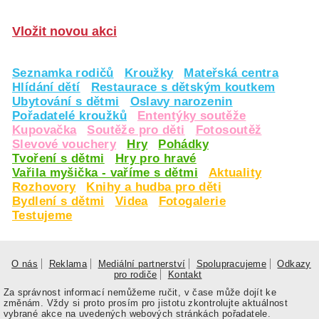
Vložit novou akci
Seznamka rodičů
Kroužky
Mateřská centra
Hlídání dětí
Restaurace s dětským koutkem
Ubytování s dětmi
Oslavy narozenin
Pořadatelé kroužků
Ententýky soutěže
Kupovačka
Soutěže pro děti
Fotosoutěž
Slevové vouchery
Hry
Pohádky
Tvoření s dětmi
Hry pro hravé
Vařila myšička - vaříme s dětmi
Aktuality
Rozhovory
Knihy a hudba pro děti
Bydlení s dětmi
Videa
Fotogalerie
Testujeme
O nás
Reklama
Mediální partnerství
Spolupracujeme
Odkazy
pro rodiče
Kontakt
Za správnost informací nemůžeme ručit, v čase může dojít ke
změnám. Vždy si proto prosím pro jistotu zkontrolujte aktuálnost
vybrané akce na uvedených webových stránkách pořadatele.