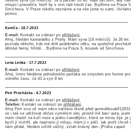
našeho syna (16 měsíců). Já a partner 26 let. Rádi bychom, aby náš
milující prarodiče, kteří by s ním rádi trávili čas. Bydlíme na Praze 5
Smíchova. V Praze nikoho neznáme a na vše jsme tu sami. Uvítáme 
pomoc.
Kamča - 18.7.2023
E-mail:
Kontakt se zobrazí po
přihlášení
.
Ahoj, hledám kamarádku z Prahy. Mám syna (16 měsíců). Já 26 let. 
poznala někoho, kdo má dítě podobného věku, na společné procházky,
dětské herny, hřiště... Bydlíme na Praze 5, kousek od Smíchova.
Lena Lenka - 17.7.2023
E-mail:
Kontakt se zobrazí po
přihlášení
.
Ahoj, tímto hledáme pohodového parťáka se smyslem pro humor pro t
volného času. Já 43 a syn 8 let.
Petr Procházka - 6.7.2023
E-mail:
Kontakt se zobrazí po
přihlášení
.
Telefon:
Kontakt se zobrazí po
přihlášení
.
Ahoj Petr sice už mám něco nalítáno těsně před generálkou&#129315
se i tak se udržovat občas vyměním olej ,prostě mě baví auta, jsem z
mám chatrč na kuří noze a jednu čarodějnici, která se mnou žije ,je jí
bych jí roztrhl, ale naprosto jí miluju, mám ji v péči, tak jestli chceš
nám přidat, hledám určitě vážný ,vztah krásný den:-)Praha zapad