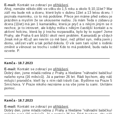
E-mail:
Kontakt se zobrazí po
přihlášení
.
Ahoj, nemáte někdo děti ve věku do 1,5 roku a okolo 9,10,11let? Mam
září mu bude rok a dceru, které bylo v dubnu 11let a 13 letou dceru.
poznala maminku, co to má podobne. Přece jen máme před sebou ješ
prázdnin a myslím že se ukouseme nudou. Já mám Teda o zábavu pos
dcera (11let) má jen 1 kamarádku, která je pryč a s nikým jiným se 
nechce, je to introvert, ale kdyby měla s někým častější kontakt a na
aktivní holcinu, která by ji trochu rozparadila, bylo by to super! Jsme
Prahy, ale Praha 6 ani bližší okolí není problém. Kamarádů je vždyck
Jinak mě je 40,už ani nevím co mě baví, než přišel syn, měla jsem je
domu, uklízet vařit a tak pořád dokola. O vik sem tam výlet s rodinko
změnit a věnovat se trochu i sobě! Kdo to má podobně, budu rada kd
ozvete. P.
Kamča - 18.7.2023
E-mail:
Kontakt se zobrazí po
přihlášení
.
Dobrý den, jsme mladá rodina z Prahy a hledáme "náhradní babičku/
našeho syna (16 měsíců). Já a partner 26 let. Rádi bychom, aby náš
milující prarodiče, kteří by s ním rádi trávili čas. Bydlíme na Praze 5
Smíchova. V Praze nikoho neznáme a na vše jsme tu sami. Uvítáme 
pomoc.
Kamča - 18.7.2023
E-mail:
Kontakt se zobrazí po
přihlášení
.
Dobrý den, jsme mladá rodina z Prahy a hledáme "náhradní babičku/