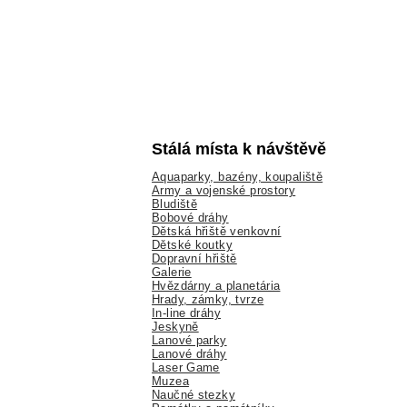
Stálá místa k návštěvě
Aquaparky, bazény, koupaliště
Army a vojenské prostory
Bludiště
Bobové dráhy
Dětská hřiště venkovní
Dětské koutky
Dopravní hřiště
Galerie
Hvězdárny a planetária
Hrady, zámky, tvrze
In-line dráhy
Jeskyně
Lanové parky
Lanové dráhy
Laser Game
Muzea
Naučné stezky