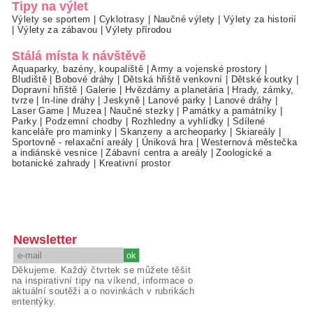
Tipy na výlet
Výlety se sportem
|
Cyklotrasy
|
Naučné výlety
|
Výlety za historií
|
Výlety za zábavou
|
Výlety přírodou
Stálá místa k návštěvě
Aquaparky, bazény, koupaliště
|
Army a vojenské prostory
|
Bludiště
|
Bobové dráhy
|
Dětská hřiště venkovní
|
Dětské koutky
|
Dopravní hřiště
|
Galerie
|
Hvězdárny a planetária
|
Hrady, zámky,
tvrze
|
In-line dráhy
|
Jeskyně
|
Lanové parky
|
Lanové dráhy
|
Laser Game
|
Muzea
|
Naučné stezky
|
Památky a památníky
|
Parky
|
Podzemní chodby
|
Rozhledny a vyhlídky
|
Sdílené
kanceláře pro maminky
|
Skanzeny a archeoparky
|
Skiareály
|
Sportovně - relaxační areály
|
Úniková hra
|
Westernová městečka
a indiánské vesnice
|
Zábavní centra a areály
|
Zoologické a
botanické zahrady
|
Kreativní prostor
Newsletter
Děkujeme. Každý čtvrtek se můžete těšit
na inspirativní tipy na víkend, informace o
aktuální soutěži a o novinkách v rubrikách
ententýky.