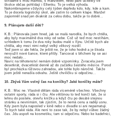
střídáme s mou mámou, s manželem, nebo paní učitelky ve
školce občas pohlídají i Ellenku. To je velká výhoda.
Nakombinujeme vždycky celý týden dopředu kdo, kdy, kde a kam.
To je docela logistický úkol, ale zatím to celkem klape. Manžel
zapomněl snad jen dvakrát za celou dobu, takže je to dobré...
9. Plánujete další děti?
K.B.: Plánovala jsem hned, jak se malá narodila, že bych chtěla,
aby byly maximálně dva roky od sebe. Což už teď moc nestíhám,
vzhledem k tomu že dva roky budou malé v říjnu. Určitě bych ale
chtěla, aby mezi nimi nebyl velký věkový rozdíl.
Teď jsem si ale řekla, že ještě ne, že je toho hodně a je škoda
nevyužít nové šance, které přišly. Tancovat s břichem by se asi
moc nedalo...
Navíc na těhotenství nemám dobré vzpomínky. Zvracela jsem
desetkrát, dvacetkrát denně až do začátku šestého měsíce. Porod
byl procházka růžovou zahradou, ale tohle bylo náročné. Takže
jsem ještě nenašla odvahu. Ještě chviličku si odpočinu...
10. Zbývá Vám volný čas na koníčky? Jaké koníčky máte?
K.B.: Moc ne. Vlastně dělám ráda víceméně všechno. Všechny
ostatní sporty, ráda si i čtu. Ale většinou to teď končí tak, že si
lehnu do postele, otevřu knížku a když čtu po desáté stejnou
stránku a nevnímám, tak zjistím, že to nemá cenu a raději usnu.
Kdy jsem byla naposled v kině nebo v divadle si ani nepamatuji.
To bych také ráda. Ale není to zase tak, že by nebyl vůbec žádný
čas. Jdu aspoň na kosmetiku, tam si odpočinu. Nebo ke kadeřnici,