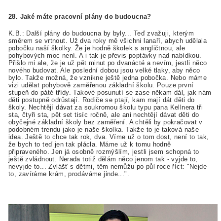
28. Jaké máte pracovní plány do budoucna?
K.B.: Další plány do budoucna by byly... Teď zvažuji, kterým
směrem se vrtnout. Už dva roky mě všichni lanaří, abych udělala
pobočku naší školky. Že je hodně školek s angličtnou, ale
pohybových moc není. A i tak je převis poptávky nad nabídkou.
Přišlo mi ale, že je už pět minut po dvanácté a nevím, jestli něco
nového budovat. Ale poslední dobou jsou velké tlaky, aby něco
bylo. Takže možná, že vznikne ještě jedna pobočka. Nebo máme
vizi udělat pohybově zaměřenou základní školu. Pouze první
stupeň do páté třídy. Takové posunutí se zase někam dál, jak nám
děti postupně odrůstají. Rodiče se ptají, kam mají dát děti do
školy. Nechtějí dávat za soukromou školu typu pana Kellnera tři
sta, čtyři sta, pět set tisíc ročně, ale ani nechtějí dávat děti do
obyčejné základní školy bez zaměření. A chtěli by pokračovat v
podobném trendu jako je naše školka. Takže to je taková naše
idea. Ještě to chce tak rok, dva. Víme už o tom dost, není to tak,
že bych to teď jen tak plácla. Máme už k tomu hodně
připraveného. Jen já osobně rozmýšlím, jestli jsem schopná to
ještě zvládnout. Nerada totiž dělám něco jenom tak - vyjde to,
nevyjde to... Zvlášť s dětmi, těm nemůžu po půl roce říct: "Nejde
to, zavíráme krám, prodáváme jinde...".