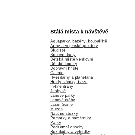
Stálá místa k návštěvě
Aquaparky, bazény, koupaliště
Army a vojenské prostory
Bludiště
Bobové dráhy
Dětská hřiště venkovní
Dětské koutky
Dopravní hřiště
Galerie
Hvězdárny a planetária
Hrady, zámky, tvrze
In-line dráhy
Jeskyně
Lanové parky
Lanové dráhy
Laser Game
Muzea
Naučné stezky
Památky a památníky
Parky
Podzemní chodby
Rozhledny a vyhlídky