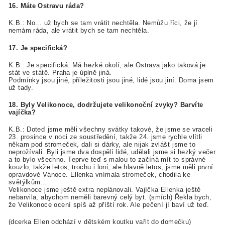
16. Máte Ostravu ráda?
K.B.: No... už bych se tam vrátit nechtěla. Nemůžu říci, že jí
nemám ráda, ale vrátit bych se tam nechtěla.
17. Je specifická?
K.B.: Je specifická. Má hezké okolí, ale Ostrava jako taková je
stát ve státě. Praha je úplně jiná.
Podmínky jsou jiné, příležitosti jsou jiné, lidé jsou jiní. Doma jsem
už tady.
18. Byly Velikonoce, dodržujete velikonoční zvyky? Barvíte
vajíčka?
K.B.: Doteď jsme měli všechny svátky takové, že jsme se vraceli
23. prosince v noci ze soustředění, takže 24. jsme rychle vlítli
někam pod stromeček, dali si dárky, ale nijak zvlášť jsme to
neprožívali. Byli jsme dva dospělí lidé, udělali jsme si hezký večer
a to bylo všechno. Teprve teď s malou to začíná mít to správné
kouzlo, takže letos, trochu i loni, ale hlavně letos, jsme měli první
opravdové Vánoce. Ellenka vnímala stromeček, chodila ke
světýlkům...
Velikonoce jsme ještě extra neplánovali. Vajíčka Ellenka ještě
nebarvila, abychom neměli barevný celý byt. (smích) Řekla bych,
že Velikonoce ocení spíš až příští rok. Ale pečení jí baví už teď.
(dcerka Ellen odchází v dětském koutku vařit do domečku)