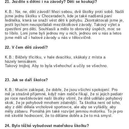
21. Jezdíte s dětmi i na závody? Děti se koukají?
K.B.: Ne, ne, děti závodí! Mezi sebou, dvě školky proti sobě. Našli
jsme jednu školku v Choceradech, kde je také nadšená paní
ředitelka, která se snaží vést děti k pohybu. Zkontaktovali jsme je,
jestli bychom neuspořádali meziškolkové závody. Takový výlet a
zpestření pro děti. Souhlasili a mělo to obrovský úspěch, moc se
to líbilo. Loni jsme byli jednou my u nich, jednou oni u nás a letos
jsme měli už i halové závody u nás v tělocvičně.
22. V čem děti závodí?
K.B.: Běžely třicítku, v hale dvacítku, skákaly z místa a
házely tenisákem.
Takový trojboj. Aby to byla všehochuť a učily se všechno.
23. Jak se daří školce?
K.B.: Musím zaklepat, že dobře, že jsou všichni spokojení. Pro
mě je strašně příjemné, když nám rodiče říkají, že si jejich pediatr
po roce navštěvování naší školky všiml, že dítě udělalo pohybový
skok, že je pohybově mnohem zdatnější. Ta školka není od toho,
aby z dětí dělala vrcholové sportovce, ale aby se vyřádily, aby
měly zábavu. Pomáhá jim také rozvíjet jemnou motoriku. To je pro
mě skvělé hodnocení, že to děláme dobře a že to má smysl.
24. Bylo těžké vybudovat mateřskou školku?