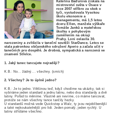
Kateřina Baďurová získala na
mistrovství světa v Ósace v
roce 2007 stříbro za skok o
tyči, vystudovala Vysokou
školu ekonomie a
managementu, má 1,5 letou
dceru Ellen, manžela výškaře
Tomáše Janků a mateřskou
školku s pohybovým
zaměřením na okraji
Prahy. Loni oslavila 30.
narozeniny a zvítězila v taneční soutěži StarDance. Letos se
stala patronkou občanského sdružení Aperio a začala učit v
tanečních pro dospělé. Je drobná, sympatická a narozená ve
znamení Střelce.
1. Jaký tanec tancujete nejraději?
K.B.: No... žádný.... všechny. (smích)
2. Všechny? Je to úplně jedno?
K.B.: Je to jedno. Většinou teď, když chodíme na ukázky, tak si
vybíráme jeden standard a jednu latinu, nebo dva standardy a dvě
latiny. Pořád to měníme. Vlastně ani nevíme, co máme tancovat,
protože se nám všechny tance tančily hezky.
U standardů možná vede Quickstep a Walz, ty jsou nejoblíbenější
a také nejkoukatelnější pro lidi. Jeden pomalý, jeden rychlý. U
latiny střídáme všechno.