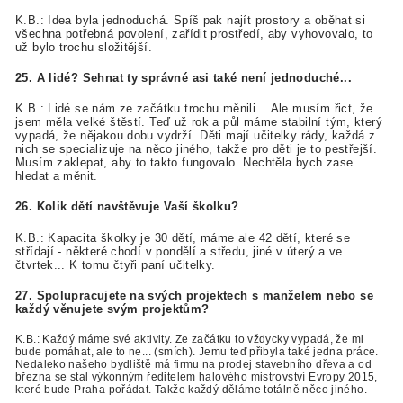
K.B.: Idea byla jednoduchá. Spíš pak najít prostory a oběhat si
všechna potřebná povolení, zařídit prostředí, aby vyhovovalo, to
už bylo trochu složitější.
25. A lidé? Sehnat ty správné asi také není jednoduché...
K.B.: Lidé se nám ze začátku trochu měnili... Ale musím řict, že
jsem měla velké štěstí. Teď už rok a půl máme stabilní tým, který
vypadá, že nějakou dobu vydrží. Děti mají učitelky rády, každá z
nich se specializuje na něco jiného, takže pro děti je to pestřejší.
Musím zaklepat, aby to takto fungovalo. Nechtěla bych zase
hledat a měnit.
26. Kolik dětí navštěvuje Vaší školku?
K.B.: Kapacita školky je 30 dětí, máme ale 42 dětí, které se
střídají - některé chodí v pondělí a středu, jiné v úterý a ve
čtvrtek... K tomu čtyři paní učitelky.
27. Spolupracujete na svých projektech s manželem nebo se
každý věnujete svým projektům?
K.B.: Každý máme své aktivity. Ze začátku to vždycky vypadá, že mi
bude pomáhat, ale to ne... (smích). Jemu teď přibyla také jedna práce.
Nedaleko našeho bydliště má firmu na prodej stavebního dřeva a od
března se stal výkonným ředitelem halového mistrovství Evropy 2015,
které bude Praha pořádat. Takže každý děláme totálně něco jiného.