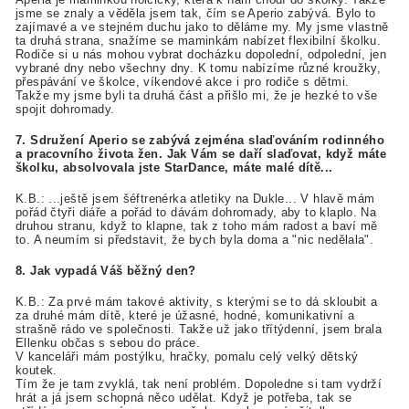
jsme se znaly a věděla jsem tak, čím se Aperio zabývá. Bylo to
zajímavé a ve stejném duchu jako to děláme my. My jsme vlastně
ta druhá strana, snažíme se maminkám nabízet flexibilní školku.
Rodiče si u nás mohou vybrat docházku dopolední, odpolední, jen
vybrané dny nebo všechny dny. K tomu nabízíme různé kroužky,
přespávání ve školce, víkendové akce i pro rodiče s dětmi.
Takže my jsme byli ta druhá část a přišlo mi, že je hezké to vše
spojit dohromady.
7. Sdružení Aperio se zabývá zejména slaďováním rodinného
a pracovního života žen. Jak Vám se daří slaďovat, když máte
školku, absolvovala jste StarDance, máte malé dítě...
K.B.: ...ještě jsem šéftrenérka atletiky na Dukle... V hlavě mám
pořád čtyři diáře a pořád to dávám dohromady, aby to klaplo. Na
druhou stranu, když to klapne, tak z toho mám radost a baví mě
to. A neumím si představit, že bych byla doma a "nic nedělala".
8. Jak vypadá Váš běžný den?
K.B.: Za prvé mám takové aktivity, s kterými se to dá skloubit a
za druhé mám dítě, které je úžasné, hodné, komunikativní a
strašně rádo ve společnosti. Takže už jako třítýdenní, jsem brala
Ellenku občas s sebou do práce.
V kanceláři mám postýlku, hračky, pomalu celý velký dětský
koutek.
Tím že je tam zvyklá, tak není problém. Dopoledne si tam vydrží
hrát a já jsem schopná něco udělat. Když je potřeba, tak se