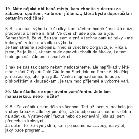
19. Máte nějaká oblíbená místa, kam chodíte s dcerou za
zábavou, sportem, kulturou, jídlem..., která byste doporučila i
ostatním rodičům?
K.B.: Já mám výhodu té školky, tam trávíme hodně času. Já můžu
pracovat a Ellenka si hrát. Ve dveřích udělá pá, pá a jde.
Samozřejmě, že ví, že tam jsem a zná všechny paní učitelky - mé
kolegyně, v tom má velkou výhodu.
Je tam strašně spokojená, hned si všechno zorganizuje. Říkala
jsem, že je lituji, až tam bude opravdu chodit do školky, že tam
bude generál. Ale oni jí snad zkrotí.
Jinak se zas tak často někam nedostaneme, ale například v létě
máme rádi Crêperii Café Girafe na Suchdole na Praze 6. Nedělají
jen palačinky, ale i jiná jídla. Venku mají nádhernou terasu s
pískovištěm a klouzačkami, je tam moc příjemně a výborně vaří.
20. Máte školku se sportovním zaměřením. Jste tam
manažerkou, nebo i učíte?
K.B.: Ze začátku jsem dělala všechno. Teď už jsem si nechala jen
v úterý kroužek atletiky pro děti, takže odpoledne chodím s dětmi
na atletiku. Vystavování faktur nebo objednávání jídla už jsem
přenechala kolegyni.
Já dělám to, že vymýšlím, kam pojedeme na závody, na výlet,
jaký bude program...