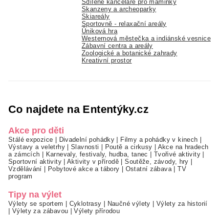
Sdílené kanceláře pro maminky
Skanzeny a archeoparky
Skiareály
Sportovně - relaxační areály
Úniková hra
Westernová městečka a indiánské vesnice
Zábavní centra a areály
Zoologické a botanické zahrady
Kreativní prostor
Co najdete na Ententýky.cz
Akce pro děti
Stálé expozice
|
Divadelní pohádky
|
Filmy a pohádky v kinech
|
Výstavy a veletrhy
|
Slavnosti
|
Poutě a cirkusy
|
Akce na hradech
a zámcích
|
Karnevaly, festivaly, hudba, tanec
|
Tvořivé aktivity
|
Sportovní aktivity
|
Aktivity v přírodě
|
Soutěže, závody, hry
|
Vzdělávání
|
Pobytové akce a tábory
|
Ostatní zábava
|
TV
program
Tipy na výlet
Výlety se sportem
|
Cyklotrasy
|
Naučné výlety
|
Výlety za historií
|
Výlety za zábavou
|
Výlety přírodou