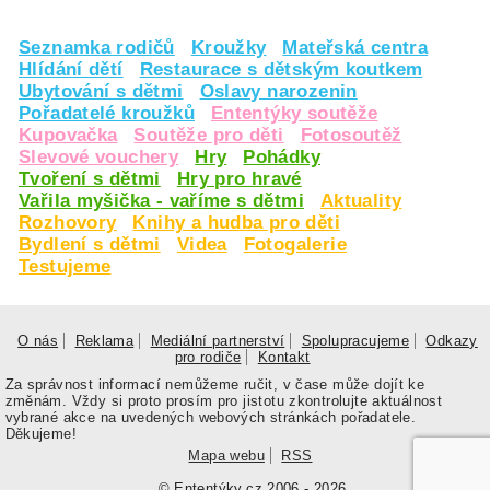
Seznamka rodičů
Kroužky
Mateřská centra
Hlídání dětí
Restaurace s dětským koutkem
Ubytování s dětmi
Oslavy narozenin
Pořadatelé kroužků
Ententýky soutěže
Kupovačka
Soutěže pro děti
Fotosoutěž
Slevové vouchery
Hry
Pohádky
Tvoření s dětmi
Hry pro hravé
Vařila myšička - vaříme s dětmi
Aktuality
Rozhovory
Knihy a hudba pro děti
Bydlení s dětmi
Videa
Fotogalerie
Testujeme
O nás
Reklama
Mediální partnerství
Spolupracujeme
Odkazy
pro rodiče
Kontakt
Za správnost informací nemůžeme ručit, v čase může dojít ke
změnám. Vždy si proto prosím pro jistotu zkontrolujte aktuálnost
vybrané akce na uvedených webových stránkách pořadatele.
Děkujeme!
Mapa webu
RSS
© Ententýky.cz 2006 - 2026