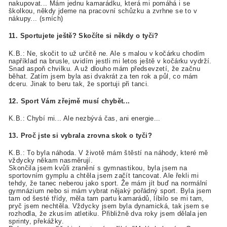
nakupovat... Mám jednu kamarádku, která mi pomáhá i se
školkou, někdy jdeme na pracovní schůzku a zvrhne se to v
nákupy... (smích)
11. Sportujete ještě? Skočíte si někdy o tyči?
K.B.: Ne, skočit to už určitě ne. Ale s malou v kočárku chodím
například na brusle, uvidím jestli mi letos ještě v kočárku vydrží.
Snad aspoň chvilku. A už dlouho mám předsevzetí, že začnu
běhat. Zatím jsem byla asi dvakrát za ten rok a půl, co mám
dceru. Jinak to beru tak, že sportuji při tanci.
12. Sport Vám zřejmě musí chybět...
K.B.: Chybí mi... Ale nezbývá čas, ani energie...
13. Proč jste si vybrala zrovna skok o tyči?
K.B.: To byla náhoda. V životě mám štěstí na náhody, které mě
vždycky někam nasměrují.
Skončila jsem kvůli zranění s gymnastikou, byla jsem na
sportovním gymplu a chtěla jsem začít tancovat. Ale řekli mi
tehdy, že tanec neberou jako sport. Že mám jít buď na normální
gymnázium nebo si mám vybrat nějaký pořádný sport. Byla jsem
tam od šesté třídy, měla tam partu kamarádů, líbilo se mi tam,
pryč jsem nechtěla. Vždycky jsem byla dynamická, tak jsem se
rozhodla, že zkusím atletiku. Přibližně dva roky jsem dělala jen
sprinty, překážky.