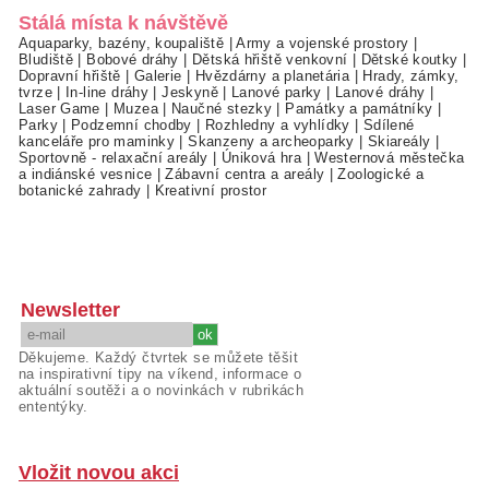
Stálá místa k návštěvě
Aquaparky, bazény, koupaliště
|
Army a vojenské prostory
|
Bludiště
|
Bobové dráhy
|
Dětská hřiště venkovní
|
Dětské koutky
|
Dopravní hřiště
|
Galerie
|
Hvězdárny a planetária
|
Hrady, zámky,
tvrze
|
In-line dráhy
|
Jeskyně
|
Lanové parky
|
Lanové dráhy
|
Laser Game
|
Muzea
|
Naučné stezky
|
Památky a památníky
|
Parky
|
Podzemní chodby
|
Rozhledny a vyhlídky
|
Sdílené
kanceláře pro maminky
|
Skanzeny a archeoparky
|
Skiareály
|
Sportovně - relaxační areály
|
Úniková hra
|
Westernová městečka
a indiánské vesnice
|
Zábavní centra a areály
|
Zoologické a
botanické zahrady
|
Kreativní prostor
Newsletter
Děkujeme. Každý čtvrtek se můžete těšit
na inspirativní tipy na víkend, informace o
aktuální soutěži a o novinkách v rubrikách
ententýky.
Vložit novou akci