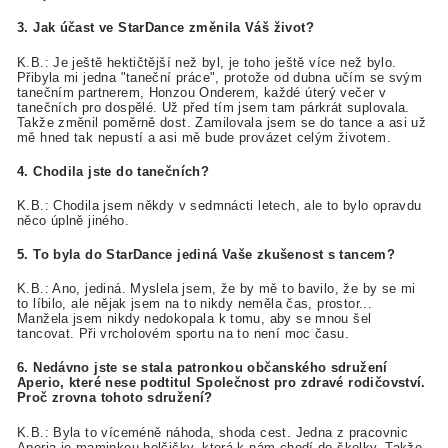
3. Jak účast ve StarDance změnila Váš život?
K.B.: Je ještě hektičtější než byl, je toho ještě více než bylo.
Přibyla mi jedna "taneční práce", protože od dubna učím se svým
tanečním partnerem, Honzou Onderem, každé úterý večer v
tanečních pro dospělé. Už před tím jsem tam párkrát suplovala.
Takže změnil poměrně dost. Zamilovala jsem se do tance a asi už
mě hned tak nepustí a asi mě bude provázet celým životem.
4. Chodila jste do tanečních?
K.B.: Chodila jsem někdy v sedmnácti letech, ale to bylo opravdu
něco úplně jiného.
5. To byla do StarDance jediná Vaše zkušenost s tancem?
K.B.: Ano, jediná. Myslela jsem, že by mě to bavilo, že by se mi
to líbilo, ale nějak jsem na to nikdy neměla čas, prostor...
Manžela jsem nikdy nedokopala k tomu, aby se mnou šel
tancovat. Při vrcholovém sportu na to není moc času.
6. Nedávno jste se stala patronkou občanského sdružení
Aperio, které nese podtitul Společnost pro zdravé rodičovství.
Proč zrovna tohoto sdružení?
K.B.: Byla to víceméně náhoda, shoda cest. Jedna z pracovnic
Aperia je maminkou holčičky, která k nám chodí do školky. Takže