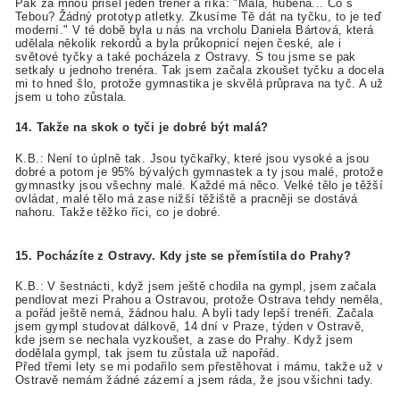
Pak za mnou přišel jeden trenér a říká: "Malá, hubená... Co s
Tebou? Žádný prototyp atletky. Zkusíme Tě dát na tyčku, to je teď
moderní." V té době byla u nás na vrcholu Daniela Bártová, která
udělala několik rekordů a byla průkopnicí nejen české, ale i
světové tyčky a také pocházela z Ostravy. S tou jsme se pak
setkaly u jednoho trenéra. Tak jsem začala zkoušet tyčku a docela
mi to hned šlo, protože gymnastika je skvělá průprava na tyč. A už
jsem u toho zůstala.
14. Takže na skok o tyči je dobré být malá?
K.B.: Není to úplně tak. Jsou tyčkařky, které jsou vysoké a jsou
dobré a potom je 95% bývalých gymnastek a ty jsou malé, protože
gymnastky jsou všechny malé. Každé má něco. Velké tělo je těžší
ovládat, malé tělo má zase nižší těžiště a pracněji se dostává
nahoru. Takže těžko říci, co je dobré.
15. Pocházíte z Ostravy. Kdy jste se přemístila do Prahy?
K.B.: V šestnácti, když jsem ještě chodila na gympl, jsem začala
pendlovat mezi Prahou a Ostravou, protože Ostrava tehdy neměla,
a pořád ještě nemá, žádnou halu. A byli tady lepší trenéři. Začala
jsem gympl studovat dálkově, 14 dní v Praze, týden v Ostravě,
kde jsem se nechala vyzkoušet, a zase do Prahy. Když jsem
dodělala gympl, tak jsem tu zůstala už napořád.
Před třemi lety se mi podařilo sem přestěhovat i mámu, takže už v
Ostravě nemám žádné zázemí a jsem ráda, že jsou všichni tady.