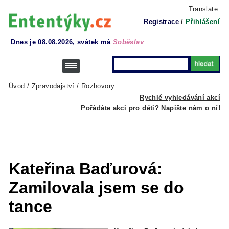
Translate
Registrace
/
Přihlášení
Dnes je 08.08.2026, svátek má
Soběslav
Úvod
/
Zpravodajství
/
Rozhovory
Rychlé vyhledávání akcí
Pořádáte akci pro děti? Napište nám o ní!
Kateřina Baďurová:
Zamilovala jsem se do
tance