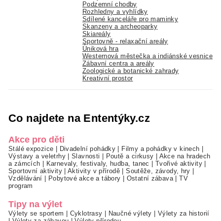
Podzemní chodby
Rozhledny a vyhlídky
Sdílené kanceláře pro maminky
Skanzeny a archeoparky
Skiareály
Sportovně - relaxační areály
Úniková hra
Westernová městečka a indiánské vesnice
Zábavní centra a areály
Zoologické a botanické zahrady
Kreativní prostor
Co najdete na Ententýky.cz
Akce pro děti
Stálé expozice
|
Divadelní pohádky
|
Filmy a pohádky v kinech
|
Výstavy a veletrhy
|
Slavnosti
|
Poutě a cirkusy
|
Akce na hradech
a zámcích
|
Karnevaly, festivaly, hudba, tanec
|
Tvořivé aktivity
|
Sportovní aktivity
|
Aktivity v přírodě
|
Soutěže, závody, hry
|
Vzdělávání
|
Pobytové akce a tábory
|
Ostatní zábava
|
TV
program
Tipy na výlet
Výlety se sportem
|
Cyklotrasy
|
Naučné výlety
|
Výlety za historií
|
Výlety za zábavou
|
Výlety přírodou