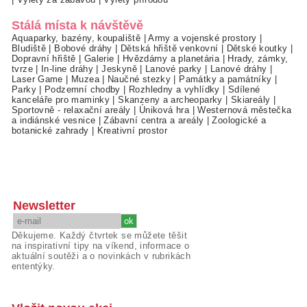
Stálá místa k návštěvě
Aquaparky, bazény, koupaliště
|
Army a vojenské prostory
|
Bludiště
|
Bobové dráhy
|
Dětská hřiště venkovní
|
Dětské koutky
|
Dopravní hřiště
|
Galerie
|
Hvězdárny a planetária
|
Hrady, zámky,
tvrze
|
In-line dráhy
|
Jeskyně
|
Lanové parky
|
Lanové dráhy
|
Laser Game
|
Muzea
|
Naučné stezky
|
Památky a památníky
|
Parky
|
Podzemní chodby
|
Rozhledny a vyhlídky
|
Sdílené
kanceláře pro maminky
|
Skanzeny a archeoparky
|
Skiareály
|
Sportovně - relaxační areály
|
Úniková hra
|
Westernová městečka
a indiánské vesnice
|
Zábavní centra a areály
|
Zoologické a
botanické zahrady
|
Kreativní prostor
Newsletter
Děkujeme. Každý čtvrtek se můžete těšit
na inspirativní tipy na víkend, informace o
aktuální soutěži a o novinkách v rubrikách
ententýky.