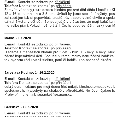
E-mail:
Kontakt se zobrazí po
přihlášení
.
Telefon:
Kontakt se zobrazí po
přihlášení
.
Zdravím všechny,touto cestou hledám pro své děti dědu i babičku.Klu
12 a 16 let a princezna 3,5 roku.Uvítali by jsme společné výlety, pos
zahradě,jen tak si popovídat, prostě trávit spolu volné chvíle a spolu
užívat života, vidět děti, že jsou ještě víc šťastné, že mají babičku i
mé velké přání.Pokud možno Jižní Čechy,budu se těšit hezký den Mo
Malina - 2.3.2020
E-mail:
Kontakt se zobrazí po
přihlášení
.
Telefon:
Kontakt se zobrazí po
přihlášení
.
Hledáme s manželkou hlídání pro 2 dětí - kluci 1,5 roky, 4 roky. Kluci
žádné hyperaktivní děti. Bohužel v rámci rodiny není žádná babička č
tak bychom rádi uvítali slečnu, paní či babičku na občasné hlídání.
Jaroslava Kudrnová - 16.2.2020
E-mail:
Kontakt se zobrazí po
přihlášení
.
Telefon:
Kontakt se zobrazí po
přihlášení
.
dobrý den, hledáme pro moji dceru 5let milující,hodnou,empatickou b
společné chvilky,pobyty na chalupě v přírodě,atd. Nejlépe nějakou ba
Prahy :-) muj email. jaja.nike@seznam.cz
Ladislava - 12.2.2020
E-mail:
Kontakt se zobrazí po
přihlášení
.