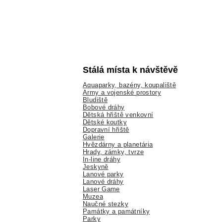
Stálá místa k návštěvě
Aquaparky, bazény, koupaliště
Army a vojenské prostory
Bludiště
Bobové dráhy
Dětská hřiště venkovní
Dětské koutky
Dopravní hřiště
Galerie
Hvězdárny a planetária
Hrady, zámky, tvrze
In-line dráhy
Jeskyně
Lanové parky
Lanové dráhy
Laser Game
Muzea
Naučné stezky
Památky a památníky
Parky