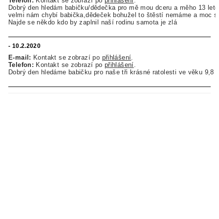
Telefon:
Kontakt se zobrazí po
přihlášení
.
Dobrý den hledám babičku/dědečka pro mě mou dceru a měho 13 let
velmi nám chybí babička,dědeček bohužel to štěstí nemáme a moc si
Najde se někdo kdo by zaplnil naší rodinu samota je zlá
- 10.2.2020
E-mail:
Kontakt se zobrazí po
přihlášení
.
Telefon:
Kontakt se zobrazí po
přihlášení
.
Dobrý den hledáme babičku pro naše tři krásné ratolesti ve věku 9,8 