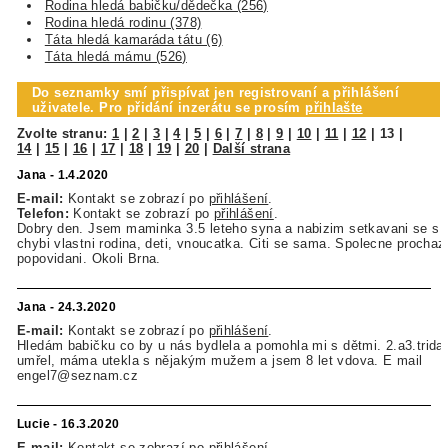
Rodina hledá babičku/dědečka (256)
Rodina hledá rodinu (378)
Táta hledá kamaráda tátu (6)
Táta hledá mámu (526)
Do seznamky smí přispívat jen registrovaní a přihlášení
uživatele. Pro přidání inzerátu se prosím
přihlašte
Zvolte stranu:
1
|
2
|
3
|
4
|
5
|
6
|
7
|
8
|
9
|
10
|
11
|
12
|
13
|
14
|
15
|
16
|
17
|
18
|
19
|
20
|
Další strana
Jana - 1.4.2020
E-mail:
Kontakt se zobrazí po
přihlášení
.
Telefon:
Kontakt se zobrazí po
přihlášení
.
Dobry den. Jsem maminka 3.5 leteho syna a nabizim setkavani se s p
chybi vlastni rodina, deti, vnoucatka. Citi se sama. Spolecne prochazk
popovidani. Okoli Brna.
Jana - 24.3.2020
E-mail:
Kontakt se zobrazí po
přihlášení
.
Hledám babičku co by u nás bydlela a pomohla mi s dětmi. 2.a3.trida
umřel, máma utekla s nějakým mužem a jsem 8 let vdova. E mail
engel7@seznam.cz
Lucie - 16.3.2020
E-mail:
Kontakt se zobrazí po
přihlášení
.