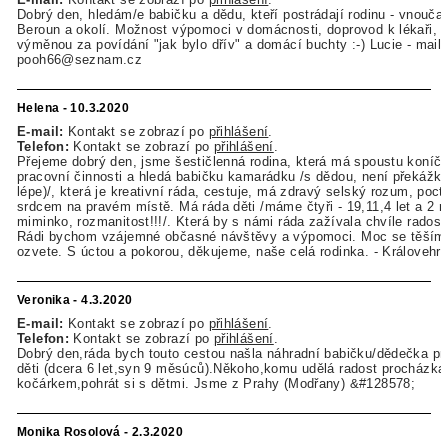
Dobrý den, hledám/e babičku a dědu, kteří postrádají rodinu - vnoučat
Beroun a okolí. Možnost výpomoci v domácnosti, doprovod k lékaři, 
výměnou za povídání "jak bylo dřív" a domácí buchty :-) Lucie - mail:
pooh66@seznam.cz
Helena - 10.3.2020
E-mail:
Kontakt se zobrazí po
přihlášení
.
Telefon:
Kontakt se zobrazí po
přihlášení
.
Přejeme dobrý den, jsme šestičlenná rodina, která má spoustu koníčku
pracovní činnosti a hledá babičku kamarádku /s dědou, není překážko
lépe)/, která je kreativní ráda, cestuje, má zdravý selský rozum, poct
srdcem na pravém místě. Má ráda děti /máme čtyři - 19,11,4 let a 2 
miminko, rozmanitost!!!/. Která by s námi ráda zažívala chvíle radosti 
Rádi bychom vzájemné občasné návštěvy a výpomoci. Moc se těším
ozvete. S úctou a pokorou, děkujeme, naše celá rodinka. - Královehr
Veronika - 4.3.2020
E-mail:
Kontakt se zobrazí po
přihlášení
.
Telefon:
Kontakt se zobrazí po
přihlášení
.
Dobrý den,ráda bych touto cestou našla náhradní babičku/dědečka pr
děti (dcera 6 let,syn 9 měsúců).Někoho,komu udělá radost procházka
kočárkem,pohrát si s dětmi. Jsme z Prahy (Modřany) &#128578;
Monika Rosolová - 2.3.2020