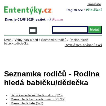
Translate
Registrace
/
Přihlášení
Dnes je 09.08.2026, svátek má
Roman
Úvod
/
Volný čas a děti
/
Seznamka rodičů
/
Rodina hledá
babičku/dědečka
Rychlé vyhledávání akcí
Seznamka rodičů - Rodina
hledá babičku/dědečka
Babička/dědeček hledá rodinu (125)
Máma hledá kamarádku mámu (1719)
Máma hledá tátu (677)