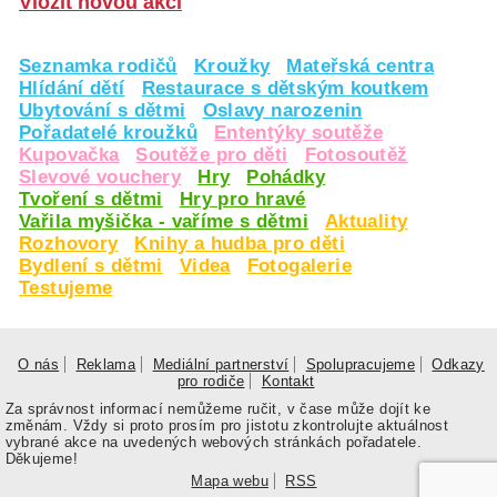
Vložit novou akci
Seznamka rodičů
Kroužky
Mateřská centra
Hlídání dětí
Restaurace s dětským koutkem
Ubytování s dětmi
Oslavy narozenin
Pořadatelé kroužků
Ententýky soutěže
Kupovačka
Soutěže pro děti
Fotosoutěž
Slevové vouchery
Hry
Pohádky
Tvoření s dětmi
Hry pro hravé
Vařila myšička - vaříme s dětmi
Aktuality
Rozhovory
Knihy a hudba pro děti
Bydlení s dětmi
Videa
Fotogalerie
Testujeme
O nás
Reklama
Mediální partnerství
Spolupracujeme
Odkazy
pro rodiče
Kontakt
Za správnost informací nemůžeme ručit, v čase může dojít ke
změnám. Vždy si proto prosím pro jistotu zkontrolujte aktuálnost
vybrané akce na uvedených webových stránkách pořadatele.
Děkujeme!
Mapa webu
RSS