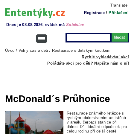
Translate
Registrace
/
Přihlášení
Dnes je 08.08.2026, svátek má
Soběslav
Úvod
/
Volný čas a děti
/
Restaurace s dětským koutkem
Rychlé vyhledávání akcí
Pořádáte akci pro děti? Napište nám o ní!
McDonald´s Průhonice
Restaurace známého řetězce s
rychlým občerstvením umístěná
v areálu čerpací stanice při
dálnici D1. Ideální odpočinek pro
celou rodinu při delší cestě