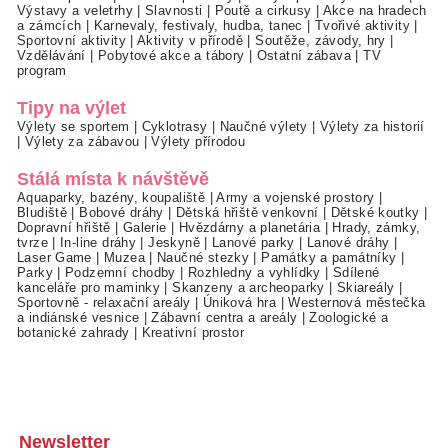
Výstavy a veletrhy
|
Slavnosti
|
Poutě a cirkusy
|
Akce na hradech
a zámcích
|
Karnevaly, festivaly, hudba, tanec
|
Tvořivé aktivity
|
Sportovní aktivity
|
Aktivity v přírodě
|
Soutěže, závody, hry
|
Vzdělávání
|
Pobytové akce a tábory
|
Ostatní zábava
|
TV
program
Tipy na výlet
Výlety se sportem
|
Cyklotrasy
|
Naučné výlety
|
Výlety za historií
|
Výlety za zábavou
|
Výlety přírodou
Stálá místa k návštěvě
Aquaparky, bazény, koupaliště
|
Army a vojenské prostory
|
Bludiště
|
Bobové dráhy
|
Dětská hřiště venkovní
|
Dětské koutky
|
Dopravní hřiště
|
Galerie
|
Hvězdárny a planetária
|
Hrady, zámky,
tvrze
|
In-line dráhy
|
Jeskyně
|
Lanové parky
|
Lanové dráhy
|
Laser Game
|
Muzea
|
Naučné stezky
|
Památky a památníky
|
Parky
|
Podzemní chodby
|
Rozhledny a vyhlídky
|
Sdílené
kanceláře pro maminky
|
Skanzeny a archeoparky
|
Skiareály
|
Sportovně - relaxační areály
|
Úniková hra
|
Westernová městečka
a indiánské vesnice
|
Zábavní centra a areály
|
Zoologické a
botanické zahrady
|
Kreativní prostor
Newsletter