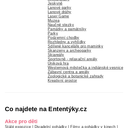
Jeskyně
Lanové parky
Lanové dráhy
Laser Game
Muzea
Naučné stezky
Památky a památníky
Parky
Podzemní chodby
Rozhledny a vyhlídky
Sdílené kanceláře pro maminky
Skanzeny a archeoparky
Skiareály
Sportovně - relaxační areály
Úniková hra
Westernová městečka a indiánské vesnice
Zábavní centra a areály
Zoologické a botanické zahrady
Kreativní prostor
Co najdete na Ententýky.cz
Akce pro děti
Stálé expozice
|
Divadelní pohádky
|
Filmy a pohádky v kinech
|