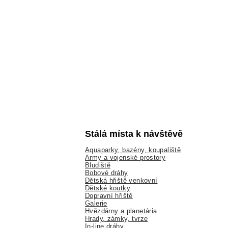
Stálá místa k návštěvě
Aquaparky, bazény, koupaliště
Army a vojenské prostory
Bludiště
Bobové dráhy
Dětská hřiště venkovní
Dětské koutky
Dopravní hřiště
Galerie
Hvězdárny a planetária
Hrady, zámky, tvrze
In-line dráhy