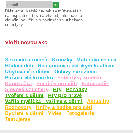
Děkujeme. Každý čtvrtek se můžete těšit
na inspirativní tipy na víkend, informace o
aktuální soutěži a o novinkách v rubrikách
ententýky.
Vložit novou akci
Seznamka rodičů
Kroužky
Mateřská centra
Hlídání dětí
Restaurace s dětským koutkem
Ubytování s dětmi
Oslavy narozenin
Pořadatelé kroužků
Ententýky soutěže
Kupovačka
Soutěže pro děti
Fotosoutěž
Slevové vouchery
Hry
Pohádky
Tvoření s dětmi
Hry pro hravé
Vařila myšička - vaříme s dětmi
Aktuality
Rozhovory
Knihy a hudba pro děti
Bydlení s dětmi
Videa
Fotogalerie
Testujeme