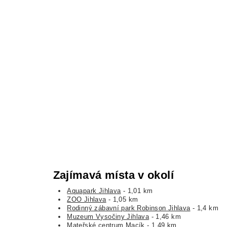
Zajímavá místa v okolí
Aquapark Jihlava
- 1,01 km
ZOO Jihlava
- 1,05 km
Rodinný zábavní park Robinson Jihlava
- 1,4 km
Muzeum Vysočiny Jihlava
- 1,46 km
Mateřské centrum Macík
- 1,49 km