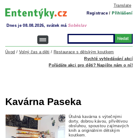
Translate
Registrace
/
Přihlášení
Dnes je 08.08.2026, svátek má
Soběslav
Úvod
/
Volný čas a děti
/
Restaurace s dětským koutkem
Rychlé vyhledávání akcí
Pořádáte akci pro děti? Napište nám o ní!
Kavárna Paseka
Útulná kavárna s výtečnými
dorty, dobrou kávou, přívětivou
obsluhou, spoustou zajímavých
knih a originálním dětským
koutkem.