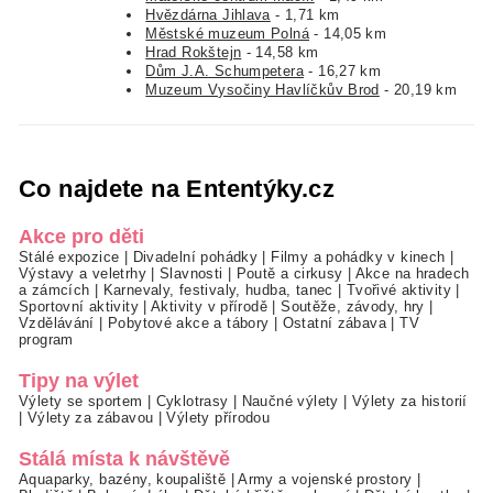
Hvězdárna Jihlava
- 1,71 km
Městské muzeum Polná
- 14,05 km
Hrad Rokštejn
- 14,58 km
Dům J.A. Schumpetera
- 16,27 km
Muzeum Vysočiny Havlíčkův Brod
- 20,19 km
Co najdete na Ententýky.cz
Akce pro děti
Stálé expozice
|
Divadelní pohádky
|
Filmy a pohádky v kinech
|
Výstavy a veletrhy
|
Slavnosti
|
Poutě a cirkusy
|
Akce na hradech
a zámcích
|
Karnevaly, festivaly, hudba, tanec
|
Tvořivé aktivity
|
Sportovní aktivity
|
Aktivity v přírodě
|
Soutěže, závody, hry
|
Vzdělávání
|
Pobytové akce a tábory
|
Ostatní zábava
|
TV
program
Tipy na výlet
Výlety se sportem
|
Cyklotrasy
|
Naučné výlety
|
Výlety za historií
|
Výlety za zábavou
|
Výlety přírodou
Stálá místa k návštěvě
Aquaparky, bazény, koupaliště
|
Army a vojenské prostory
|