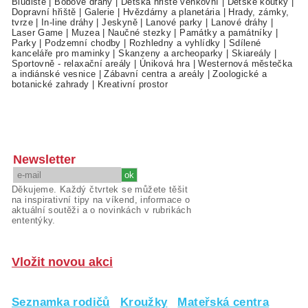
Bludiště
|
Bobové dráhy
|
Dětská hřiště venkovní
|
Dětské koutky
|
Dopravní hřiště
|
Galerie
|
Hvězdárny a planetária
|
Hrady, zámky,
tvrze
|
In-line dráhy
|
Jeskyně
|
Lanové parky
|
Lanové dráhy
|
Laser Game
|
Muzea
|
Naučné stezky
|
Památky a památníky
|
Parky
|
Podzemní chodby
|
Rozhledny a vyhlídky
|
Sdílené
kanceláře pro maminky
|
Skanzeny a archeoparky
|
Skiareály
|
Sportovně - relaxační areály
|
Úniková hra
|
Westernová městečka
a indiánské vesnice
|
Zábavní centra a areály
|
Zoologické a
botanické zahrady
|
Kreativní prostor
Newsletter
Děkujeme. Každý čtvrtek se můžete těšit
na inspirativní tipy na víkend, informace o
aktuální soutěži a o novinkách v rubrikách
ententýky.
Vložit novou akci
Seznamka rodičů
Kroužky
Mateřská centra