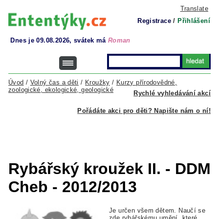
Translate
Registrace
/
Přihlášení
Dnes je 09.08.2026, svátek má
Roman
Úvod
/
Volný čas a děti
/
Kroužky
/
Kurzy přírodovědné,
zoologické, ekologické, geologické
Rychlé vyhledávání akcí
Pořádáte akci pro děti? Napište nám o ní!
Rybářský kroužek II. - DDM
Cheb - 2012/2013
Je určen všem dětem. Naučí se
zde rybářskému umění, které