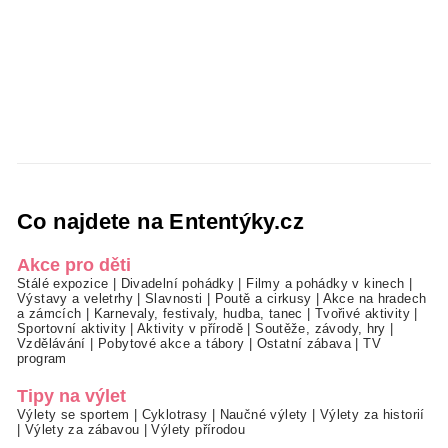
Co najdete na Ententýky.cz
Akce pro děti
Stálé expozice
|
Divadelní pohádky
|
Filmy a pohádky v kinech
|
Výstavy a veletrhy
|
Slavnosti
|
Poutě a cirkusy
|
Akce na hradech
a zámcích
|
Karnevaly, festivaly, hudba, tanec
|
Tvořivé aktivity
|
Sportovní aktivity
|
Aktivity v přírodě
|
Soutěže, závody, hry
|
Vzdělávání
|
Pobytové akce a tábory
|
Ostatní zábava
|
TV
program
Tipy na výlet
Výlety se sportem
|
Cyklotrasy
|
Naučné výlety
|
Výlety za historií
|
Výlety za zábavou
|
Výlety přírodou