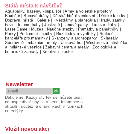
Stálá místa k návštěvě
Aquaparky, bazény, koupaliště
|
Army a vojenské prostory
|
Bludiště
|
Bobové dráhy
|
Dětská hřiště venkovní
|
Dětské koutky
|
Dopravní hřiště
|
Galerie
|
Hvězdárny a planetária
|
Hrady, zámky,
tvrze
|
In-line dráhy
|
Jeskyně
|
Lanové parky
|
Lanové dráhy
|
Laser Game
|
Muzea
|
Naučné stezky
|
Památky a památníky
|
Parky
|
Podzemní chodby
|
Rozhledny a vyhlídky
|
Sdílené
kanceláře pro maminky
|
Skanzeny a archeoparky
|
Skiareály
|
Sportovně - relaxační areály
|
Úniková hra
|
Westernová městečka
a indiánské vesnice
|
Zábavní centra a areály
|
Zoologické a
botanické zahrady
|
Kreativní prostor
Newsletter
Děkujeme. Každý čtvrtek se můžete těšit
na inspirativní tipy na víkend, informace o
aktuální soutěži a o novinkách v rubrikách
ententýky.
Vložit novou akci