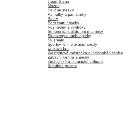
Laser Game
Muzea
Naučné stezky
Památky a památníky
Parky
Podzemní chodby
Rozhledny a vyhlídky
Sdílené kanceláře pro maminky
Skanzeny a archeoparky
Skiareály
Sportovně - relaxační areály
Úniková hra
Westernová městečka a indiánské vesnice
Zábavní centra a areály
Zoologické a botanické zahrady
Kreativní prostor