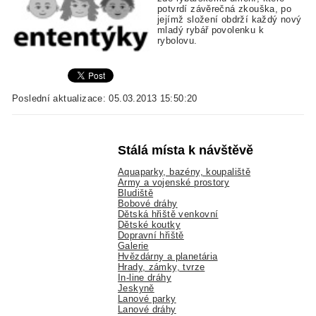
potvrdí závěrečná zkouška, po
jejímž složení obdrží každý nový
mladý rybář povolenku k
rybolovu.
Poslední aktualizace: 05.03.2013 15:50:20
Stálá místa k návštěvě
Aquaparky, bazény, koupaliště
Army a vojenské prostory
Bludiště
Bobové dráhy
Dětská hřiště venkovní
Dětské koutky
Dopravní hřiště
Galerie
Hvězdárny a planetária
Hrady, zámky, tvrze
In-line dráhy
Jeskyně
Lanové parky
Lanové dráhy