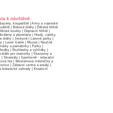
sta k návštěvě
bazény, koupaliště
|
Army a vojenské
ludiště
|
Bobové dráhy
|
Dětská hřiště
Dětské koutky
|
Dopravní hřiště
|
ězdárny a planetária
|
Hrady, zámky,
ne dráhy
|
Jeskyně
|
Lanové parky
|
hy
|
Laser Game
|
Muzea
|
Naučné
mátky a památníky
|
Parky
|
hodby
|
Rozhledny a vyhlídky
|
celáře pro maminky
|
Skanzeny a
y
|
Skiareály
|
Sportovně - relaxační
ková hra
|
Westernová městečka a
esnice
|
Zábavní centra a areály
|
a botanické zahrady
|
Kreativní