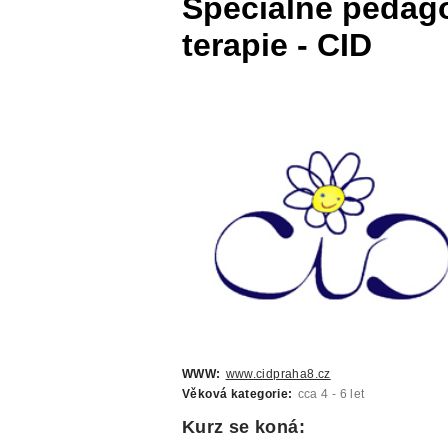
Speciálně pedago
terapie - CID
WWW:
www.cidpraha8.cz
Věková kategorie:
cca 4 - 6 let
Kurz se koná: