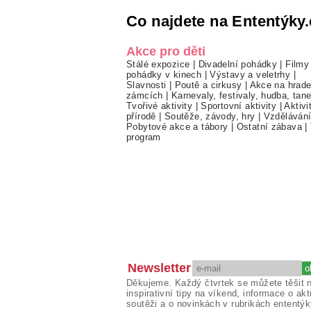
Co najdete na Ententýky.
Akce pro děti
Stálé expozice
|
Divadelní pohádky
|
Filmy
pohádky v kinech
|
Výstavy a veletrhy
|
Slavnosti
|
Poutě a cirkusy
|
Akce na hrade
zámcích
|
Karnevaly, festivaly, hudba, tan
Tvořivé aktivity
|
Sportovní aktivity
|
Aktivi
přírodě
|
Soutěže, závody, hry
|
Vzděláván
Pobytové akce a tábory
|
Ostatní zábava
|
program
Newsletter
Děkujeme. Každý čtvrtek se můžete těšit 
inspirativní tipy na víkend, informace o akt
soutěži a o novinkách v rubrikách ententýk