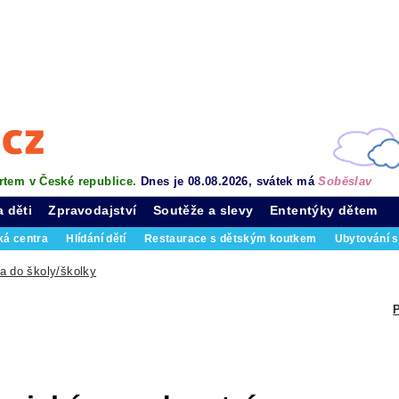
rtem v České republice.
Dnes je 08.08.2026, svátek má
Soběslav
a děti
Zpravodajství
Soutěže a slevy
Ententýky dětem
ká centra
Hlídání dětí
Restaurace s dětským koutkem
Ubytování s
a do školy/školky
P