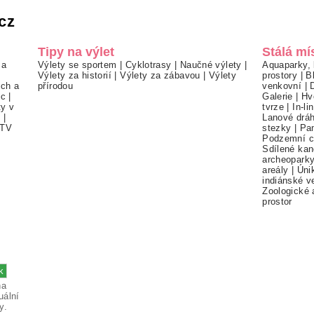
cz
Tipy na výlet
Stálá mí
 a
Výlety se sportem
|
Cyklotrasy
|
Naučné výlety
|
Aquaparky, 
Výlety za historií
|
Výlety za zábavou
|
Výlety
prostory
|
B
ch a
přírodou
venkovní
|
ec
|
Galerie
|
Hv
ty v
tvrze
|
In-li
í
|
Lanové drá
TV
stezky
|
Pa
Podzemní c
Sdílené kan
archeopark
areály
|
Úni
indiánské v
Zoologické 
prostor
na
uální
y.