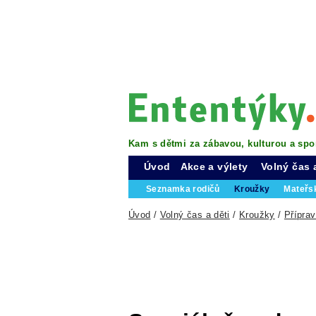
Kam s dětmi za zábavou, kulturou a spo
Úvod
Akce a výlety
Volný čas 
Seznamka rodičů
Kroužky
Mateřs
Úvod
/
Volný čas a děti
/
Kroužky
/
Příprav