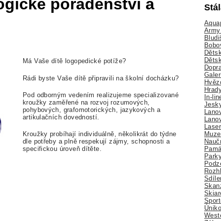
gické poradenství a
Stá
Aquap
Army 
Bludi
Bobo
Dětsk
Děts
Má Vaše dítě logopedické potíže?
Dopra
Galer
Rádi byste Vaše dítě připravili na školní docházku?
Hvězd
Hrady
Pod odborným vedením realizujeme specializované
In-li
kroužky zaměřené na rozvoj rozumových,
Jesk
pohybových, grafomotorických, jazykových a
Lano
artikulačních dovedností.
Lano
Lase
Muze
Kroužky probíhají individuálně, několikrát do týdne
Nauč
dle potřeby a plně respekují zájmy, schopnosti a
Pamá
specifickou úroveň dítěte.
Park
Podz
Rozhl
Sdíle
Skan
Skiar
Sport
Úniko
Weste