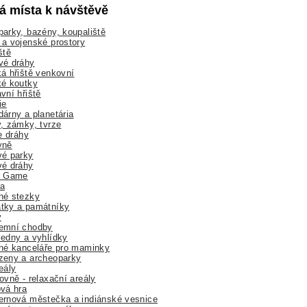
lá místa k návštěvě
arky, bazény, koupaliště
a vojenské prostory
ště
vé dráhy
á hřiště venkovní
ké koutky
vní hřiště
ie
árny a planetária
, zámky, tvrze
ne dráhy
yně
vé parky
vé dráhy
r Game
a
né stezky
tky a památníky
y
emní chodby
edny a vyhlídky
né kanceláře pro maminky
zeny a archeoparky
eály
ovně - relaxační areály
vá hra
rnová městečka a indiánské vesnice