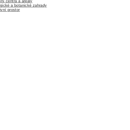
ní centra a areály
gické a botanické zahrady
ivní prostor