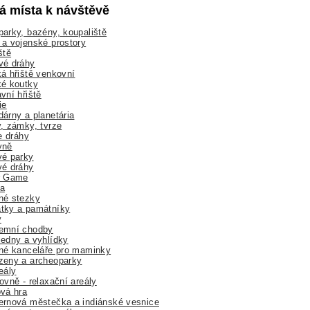
lá místa k návštěvě
arky, bazény, koupaliště
a vojenské prostory
ště
vé dráhy
á hřiště venkovní
ké koutky
vní hřiště
ie
árny a planetária
, zámky, tvrze
ne dráhy
yně
vé parky
vé dráhy
r Game
a
né stezky
tky a památníky
y
emní chodby
edny a vyhlídky
né kanceláře pro maminky
zeny a archeoparky
eály
ovně - relaxační areály
vá hra
rnová městečka a indiánské vesnice