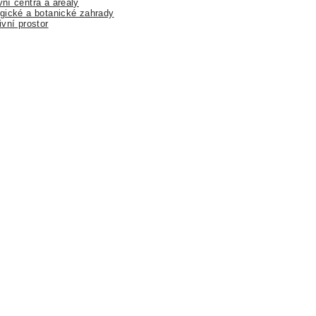
ní centra a areály
gické a botanické zahrady
ivní prostor