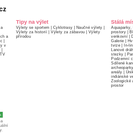
cz
Tipy na výlet
Stálá mí
 a
Výlety se sportem
|
Cyklotrasy
|
Naučné výlety
|
Aquaparky, 
Výlety za historií
|
Výlety za zábavou
|
Výlety
prostory
|
B
ch a
přírodou
venkovní
|
ec
|
Galerie
|
Hv
ty v
tvrze
|
In-li
í
|
Lanové drá
TV
stezky
|
Pa
Podzemní c
Sdílené kan
archeopark
areály
|
Úni
indiánské v
Zoologické 
prostor
na
uální
y.