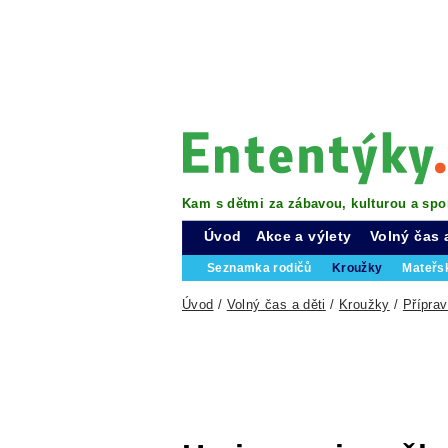
Kam s dětmi za zábavou, kulturou a spo
Úvod
Akce a výlety
Volný čas 
Seznamka rodičů
Kroužky
Mateřs
Úvod
/
Volný čas a děti
/
Kroužky
/
Příprav