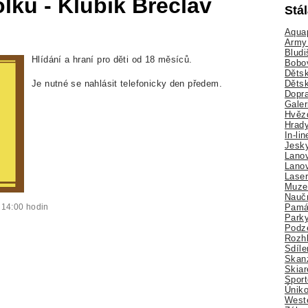
lku - Klubík Břeclav
Stá
Aquap
Army 
Bludi
Hlídání a hraní pro děti od 18 měsíců.
Bobo
Dětsk
Děts
Je nutné se nahlásit telefonicky den předem.
Dopra
Galer
Hvězd
Hrady
In-li
Jesk
Lano
Lano
Lase
Muze
Nauč
Pamá
 14:00 hodin
Park
Podz
Rozhl
Sdíle
Skan
Skiar
Sport
Úniko
Weste