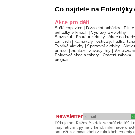
Co najdete na Ententýky.
Akce pro děti
Stálé expozice
|
Divadelní pohádky
|
Filmy
pohádky v kinech
|
Výstavy a veletrhy
|
Slavnosti
|
Poutě a cirkusy
|
Akce na hrade
zámcích
|
Karnevaly, festivaly, hudba, tan
Tvořivé aktivity
|
Sportovní aktivity
|
Aktivi
přírodě
|
Soutěže, závody, hry
|
Vzděláván
Pobytové akce a tábory
|
Ostatní zábava
|
program
Newsletter
Děkujeme. Každý čtvrtek se můžete těšit 
inspirativní tipy na víkend, informace o akt
soutěži a o novinkách v rubrikách ententýk