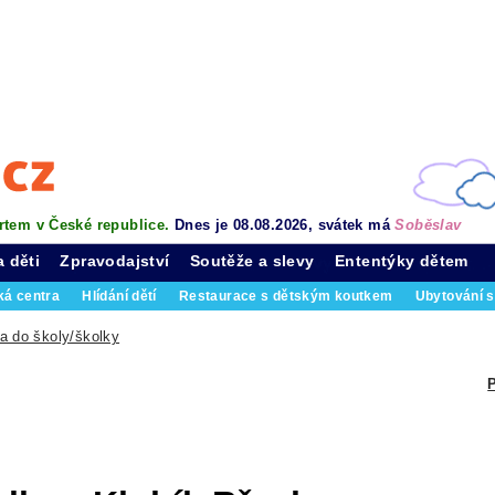
rtem v České republice.
Dnes je 08.08.2026, svátek má
Soběslav
a děti
Zpravodajství
Soutěže a slevy
Ententýky dětem
ká centra
Hlídání dětí
Restaurace s dětským koutkem
Ubytování s
a do školy/školky
P