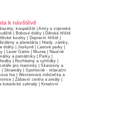
sta k návštěvě
bazény, koupaliště
|
Army a vojenské
ludiště
|
Bobové dráhy
|
Dětská hřiště
Dětské koutky
|
Dopravní hřiště
|
ězdárny a planetária
|
Hrady, zámky,
ne dráhy
|
Jeskyně
|
Lanové parky
|
hy
|
Laser Game
|
Muzea
|
Naučné
mátky a památníky
|
Parky
|
hodby
|
Rozhledny a vyhlídky
|
celáře pro maminky
|
Skanzeny a
y
|
Skiareály
|
Sportovně - relaxační
ková hra
|
Westernová městečka a
esnice
|
Zábavní centra a areály
|
a botanické zahrady
|
Kreativní