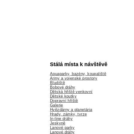
Stálá místa k návštěvě
Aquaparky, bazény, koupaliště
Army a vojenské prostory
Bludiště
Bobové dráhy
Dětská hřiště venkovní
Dětské koutky
Dopravní hřiště
Galerie
Hvězdárny a planetária
Hrady, zámky, tvrze
In-line dráhy
Jeskyně
Lanové parky
Lanové dráhy