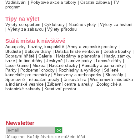
Vzdělávání
|
Pobytové akce a tábory
|
Ostatní zábava
|
TV
program
Tipy na výlet
Výlety se sportem
|
Cyklotrasy
|
Naučné výlety
|
Výlety za historií
|
Výlety za zábavou
|
Výlety přírodou
Stálá místa k návštěvě
Aquaparky, bazény, koupaliště
|
Army a vojenské prostory
|
Bludiště
|
Bobové dráhy
|
Dětská hřiště venkovní
|
Dětské koutky
|
Dopravní hřiště
|
Galerie
|
Hvězdárny a planetária
|
Hrady, zámky,
tvrze
|
In-line dráhy
|
Jeskyně
|
Lanové parky
|
Lanové dráhy
|
Laser Game
|
Muzea
|
Naučné stezky
|
Památky a památníky
|
Parky
|
Podzemní chodby
|
Rozhledny a vyhlídky
|
Sdílené
kanceláře pro maminky
|
Skanzeny a archeoparky
|
Skiareály
|
Sportovně - relaxační areály
|
Úniková hra
|
Westernová městečka
a indiánské vesnice
|
Zábavní centra a areály
|
Zoologické a
botanické zahrady
|
Kreativní prostor
Newsletter
Děkujeme. Každý čtvrtek se můžete těšit