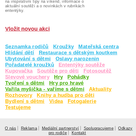
na inspirativní tipy na víkend, informace o
aktuální soutěži a o novinkách v rubrikách
ententýky.
Vložit novou akci
Seznamka rodičů
Kroužky
Mateřská centra
Hlídání dětí
Restaurace s dětským koutkem
Ubytování s dětmi
Oslavy narozenin
Pořadatelé kroužků
Ententýky soutěže
Kupovačka
Soutěže pro děti
Fotosoutěž
Slevové vouchery
Hry
Pohádky
Tvoření s dětmi
Hry pro hravé
Vařila myšička - vaříme s dětmi
Aktuality
Rozhovory
Knihy a hudba pro děti
Bydlení s dětmi
Videa
Fotogalerie
Testujeme
O nás
Reklama
Mediální partnerství
Spolupracujeme
Odkazy
pro rodiče
Kontakt