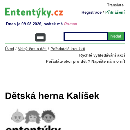
Translate
Registrace
/
Přihlášení
Dnes je 09.08.2026, svátek má
Roman
Úvod
/
Volný čas a děti
/
Pořadatelé kroužků
Rychlé vyhledávání akcí
Pořádáte akci pro děti? Napište nám o ní!
Dětská herna Kalíšek