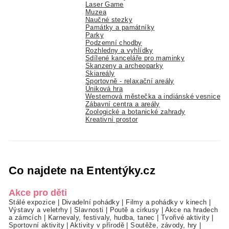
Laser Game
Muzea
Naučné stezky
Památky a památníky
Parky
Podzemní chodby
Rozhledny a vyhlídky
Sdílené kanceláře pro maminky
Skanzeny a archeoparky
Skiareály
Sportovně - relaxační areály
Úniková hra
Westernová městečka a indiánské vesnice
Zábavní centra a areály
Zoologické a botanické zahrady
Kreativní prostor
Co najdete na Ententýky.cz
Akce pro děti
Stálé expozice
|
Divadelní pohádky
|
Filmy a pohádky v kinech
|
Výstavy a veletrhy
|
Slavnosti
|
Poutě a cirkusy
|
Akce na hradech
a zámcích
|
Karnevaly, festivaly, hudba, tanec
|
Tvořivé aktivity
|
Sportovní aktivity
|
Aktivity v přírodě
|
Soutěže, závody, hry
|