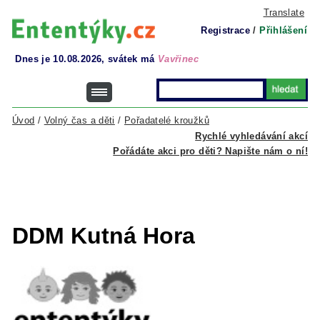
Translate
Registrace
/
Přihlášení
Dnes je 10.08.2026, svátek má
Vavřinec
Úvod
/
Volný čas a děti
/
Pořadatelé kroužků
Rychlé vyhledávání akcí
Pořádáte akci pro děti? Napište nám o ní!
DDM Kutná Hora