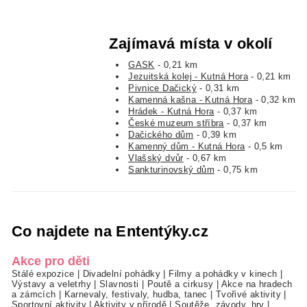
Zajímavá místa v okolí
GASK
- 0,21 km
Jezuitská kolej - Kutná Hora
- 0,21 km
Pivnice Dačický
- 0,31 km
Kamenná kašna - Kutná Hora
- 0,32 km
Hrádek - Kutná Hora
- 0,37 km
České muzeum stříbra
- 0,37 km
Dačického dům
- 0,39 km
Kamenný dům - Kutná Hora
- 0,5 km
Vlašský dvůr
- 0,67 km
Sankturinovský dům
- 0,75 km
Co najdete na Ententýky.cz
Akce pro děti
Stálé expozice
|
Divadelní pohádky
|
Filmy a pohádky v kinech
|
Výstavy a veletrhy
|
Slavnosti
|
Poutě a cirkusy
|
Akce na hradech
a zámcích
|
Karnevaly, festivaly, hudba, tanec
|
Tvořivé aktivity
|
Sportovní aktivity
|
Aktivity v přírodě
|
Soutěže, závody, hry
|