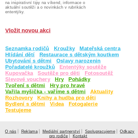
na inspirativní tipy na víkend, informace o
aktuální soutěži a o novinkách v rubrikách
ententýky.
Vložit novou akci
Seznamka rodičů
Kroužky
Mateřská centra
Hlídání dětí
Restaurace s dětským koutkem
Ubytování s dětmi
Oslavy narozenin
Pořadatelé kroužků
Ententýky soutěže
Kupovačka
Soutěže pro děti
Fotosoutěž
Slevové vouchery
Hry
Pohádky
Tvoření s dětmi
Hry pro hravé
Vařila myšička - vaříme s dětmi
Aktuality
Rozhovory
Knihy a hudba pro děti
Bydlení s dětmi
Videa
Fotogalerie
Testujeme
O nás
Reklama
Mediální partnerství
Spolupracujeme
Odkazy
pro rodiče
Kontakt