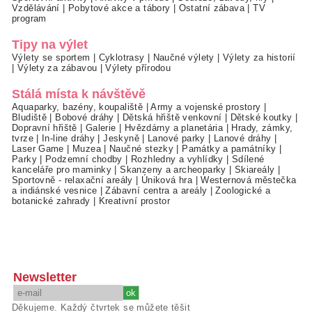
Vzdělávání
|
Pobytové akce a tábory
|
Ostatní zábava
|
TV
program
Tipy na výlet
Výlety se sportem
|
Cyklotrasy
|
Naučné výlety
|
Výlety za historií
|
Výlety za zábavou
|
Výlety přírodou
Stálá místa k návštěvě
Aquaparky, bazény, koupaliště
|
Army a vojenské prostory
|
Bludiště
|
Bobové dráhy
|
Dětská hřiště venkovní
|
Dětské koutky
|
Dopravní hřiště
|
Galerie
|
Hvězdárny a planetária
|
Hrady, zámky,
tvrze
|
In-line dráhy
|
Jeskyně
|
Lanové parky
|
Lanové dráhy
|
Laser Game
|
Muzea
|
Naučné stezky
|
Památky a památníky
|
Parky
|
Podzemní chodby
|
Rozhledny a vyhlídky
|
Sdílené
kanceláře pro maminky
|
Skanzeny a archeoparky
|
Skiareály
|
Sportovně - relaxační areály
|
Úniková hra
|
Westernová městečka
a indiánské vesnice
|
Zábavní centra a areály
|
Zoologické a
botanické zahrady
|
Kreativní prostor
Newsletter
Děkujeme. Každý čtvrtek se můžete těšit