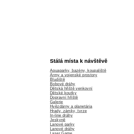
Stálá místa k návštěvě
Aquaparky, bazény, koupaliště
Army a vojenské prostory
Bludiště
Bobové dráhy
Dětská hřiště venkovní
Dětské koutky
Dopravní hřiště
Galerie
Hvězdárny a planetária
Hrady, zámky, tvrze
In-line dráhy
Jeskyně
Lanové parky
Lanové dráhy
Laser Game