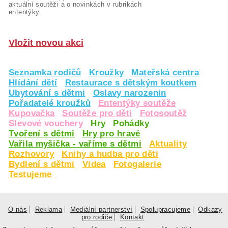
aktuální soutěži a o novinkách v rubrikách
ententýky.
Vložit novou akci
Seznamka rodičů
Kroužky
Mateřská centra
Hlídání dětí
Restaurace s dětským koutkem
Ubytování s dětmi
Oslavy narozenin
Pořadatelé kroužků
Ententýky soutěže
Kupovačka
Soutěže pro děti
Fotosoutěž
Slevové vouchery
Hry
Pohádky
Tvoření s dětmi
Hry pro hravé
Vařila myšička - vaříme s dětmi
Aktuality
Rozhovory
Knihy a hudba pro děti
Bydlení s dětmi
Videa
Fotogalerie
Testujeme
O nás
Reklama
Mediální partnerství
Spolupracujeme
Odkazy
pro rodiče
Kontakt