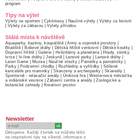
program
Tipy na výlet
Výlety se sportem
|
Cyklotrasy
|
Naučné výlety
|
Výlety za historií
|
Výlety za zábavou
|
Výlety přírodou
Stálá místa k návštěvě
Aquaparky, bazény, koupaliště
|
Army a vojenské prostory
|
Bludiště
|
Bobové dráhy
|
Dětská hřiště venkovní
|
Dětské koutky
|
Dopravní hřiště
|
Galerie
|
Hvězdárny a planetária
|
Hrady, zámky,
tvrze
|
In-line dráhy
|
Jeskyně
|
Lanové parky
|
Lanové dráhy
|
Laser Game
|
Muzea
|
Naučné stezky
|
Památky a památníky
|
Parky
|
Podzemní chodby
|
Rozhledny a vyhlídky
|
Sdílené
kanceláře pro maminky
|
Skanzeny a archeoparky
|
Skiareály
|
Sportovně - relaxační areály
|
Úniková hra
|
Westernová městečka
a indiánské vesnice
|
Zábavní centra a areály
|
Zoologické a
botanické zahrady
|
Kreativní prostor
Newsletter
Děkujeme. Každý čtvrtek se můžete těšit
na inspirativní tipy na víkend, informace o