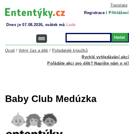
Translate
Registrace
/
Přihlášení
Dnes je 07.08.2026, svátek má
Lada
Úvod
/
Volný čas a děti
/
Pořadatelé kroužků
Rychlé vyhledávání akcí
Pořádáte akci pro děti? Napište nám o ní!
Baby Club Medúzka