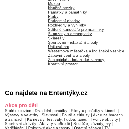
Muzea
Naučné stezky
Památky a památníky
Parky
Podzemní chodby
Rozhledny a vyhlídky
Sdílené kanceláře pro maminky
Skanzeny a archeoparky
Skiareály
Sportovně - relaxační areály
Úniková hra
Westernová městečka a indiánské vesnice
Zábavní centra a areály
Zoologické a botanické zahrady
Kreativní prostor
Co najdete na Ententýky.cz
Akce pro děti
Stálé expozice
|
Divadelní pohádky
|
Filmy a pohádky v kinech
|
Výstavy a veletrhy
|
Slavnosti
|
Poutě a cirkusy
|
Akce na hradech
a zámcích
|
Karnevaly, festivaly, hudba, tanec
|
Tvořivé aktivity
|
Sportovní aktivity
|
Aktivity v přírodě
|
Soutěže, závody, hry
|
Vzdělávání
|
Pobytové akce a tábory
|
Ostatní zábava
|
TV