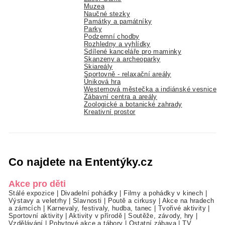
Muzea
Naučné stezky
Památky a památníky
Parky
Podzemní chodby
Rozhledny a vyhlídky
Sdílené kanceláře pro maminky
Skanzeny a archeoparky
Skiareály
Sportovně - relaxační areály
Úniková hra
Westernová městečka a indiánské vesnice
Zábavní centra a areály
Zoologické a botanické zahrady
Kreativní prostor
Co najdete na Ententýky.cz
Akce pro děti
Stálé expozice
|
Divadelní pohádky
|
Filmy a pohádky v kinech
|
Výstavy a veletrhy
|
Slavnosti
|
Poutě a cirkusy
|
Akce na hradech
a zámcích
|
Karnevaly, festivaly, hudba, tanec
|
Tvořivé aktivity
|
Sportovní aktivity
|
Aktivity v přírodě
|
Soutěže, závody, hry
|
Vzdělávání
|
Pobytové akce a tábory
|
Ostatní zábava
|
TV