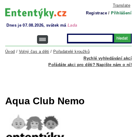
Translate
Registrace
/
Přihlášení
Dnes je 07.08.2026, svátek má
Lada
Úvod
/
Volný čas a děti
/
Pořadatelé kroužků
Rychlé vyhledávání akcí
Pořádáte akci pro děti? Napište nám o ní!
Aqua Club Nemo