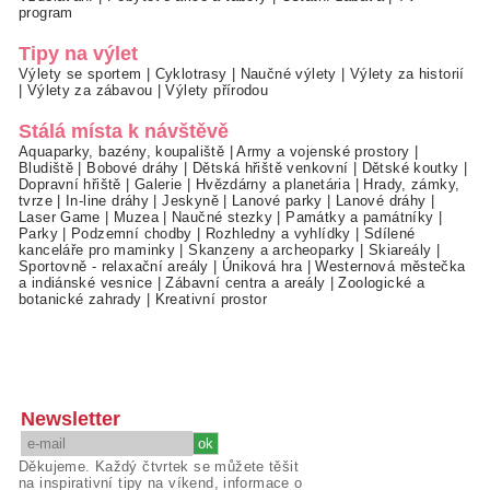
program
Tipy na výlet
Výlety se sportem
|
Cyklotrasy
|
Naučné výlety
|
Výlety za historií
|
Výlety za zábavou
|
Výlety přírodou
Stálá místa k návštěvě
Aquaparky, bazény, koupaliště
|
Army a vojenské prostory
|
Bludiště
|
Bobové dráhy
|
Dětská hřiště venkovní
|
Dětské koutky
|
Dopravní hřiště
|
Galerie
|
Hvězdárny a planetária
|
Hrady, zámky,
tvrze
|
In-line dráhy
|
Jeskyně
|
Lanové parky
|
Lanové dráhy
|
Laser Game
|
Muzea
|
Naučné stezky
|
Památky a památníky
|
Parky
|
Podzemní chodby
|
Rozhledny a vyhlídky
|
Sdílené
kanceláře pro maminky
|
Skanzeny a archeoparky
|
Skiareály
|
Sportovně - relaxační areály
|
Úniková hra
|
Westernová městečka
a indiánské vesnice
|
Zábavní centra a areály
|
Zoologické a
botanické zahrady
|
Kreativní prostor
Newsletter
Děkujeme. Každý čtvrtek se můžete těšit
na inspirativní tipy na víkend, informace o