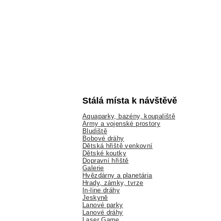
Stálá místa k návštěvě
Aquaparky, bazény, koupaliště
Army a vojenské prostory
Bludiště
Bobové dráhy
Dětská hřiště venkovní
Dětské koutky
Dopravní hřiště
Galerie
Hvězdárny a planetária
Hrady, zámky, tvrze
In-line dráhy
Jeskyně
Lanové parky
Lanové dráhy
Laser Game