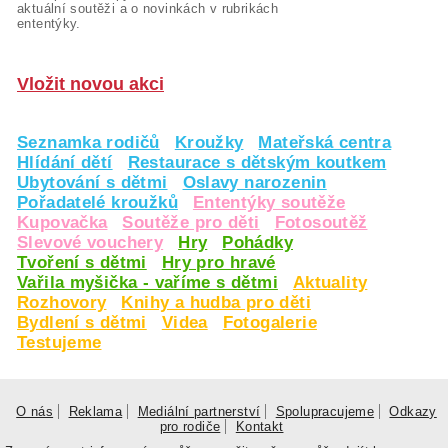
aktuální soutěži a o novinkách v rubrikách
ententýky.
Vložit novou akci
Seznamka rodičů
Kroužky
Mateřská centra
Hlídání dětí
Restaurace s dětským koutkem
Ubytování s dětmi
Oslavy narozenin
Pořadatelé kroužků
Ententýky soutěže
Kupovačka
Soutěže pro děti
Fotosoutěž
Slevové vouchery
Hry
Pohádky
Tvoření s dětmi
Hry pro hravé
Vařila myšička - vaříme s dětmi
Aktuality
Rozhovory
Knihy a hudba pro děti
Bydlení s dětmi
Videa
Fotogalerie
Testujeme
O nás
Reklama
Mediální partnerství
Spolupracujeme
Odkazy
pro rodiče
Kontakt