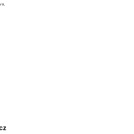
va,
cz