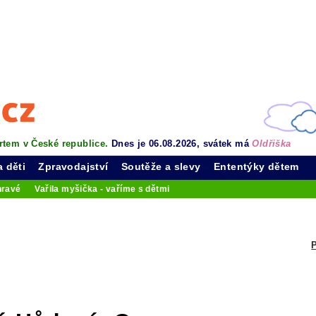
rtem v České republice.
Dnes je 06.08.2026, svátek má
Oldřiška
a děti
Zpravodajství
Soutěže a slevy
Ententýky dětem
hravé
Vařila myšička - vaříme s dětmi
P