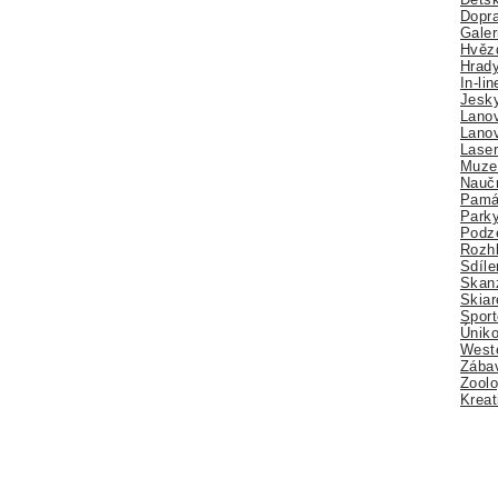
Dopra
Galer
Hvězd
Hrady
In-li
Jesk
Lano
Lano
Lase
Muze
Nauč
Pamá
Park
Podz
Rozhl
Sdíle
Skan
Skiar
Sport
Úniko
Weste
Zábav
Zoolo
Kreat