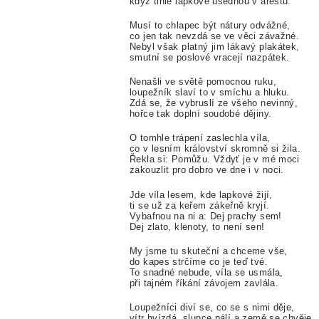
když tihle lapkové usednou v arestu.
Musí to chlapec být nátury odvážné,
co jen tak nevzdá se ve věci závažné.
Nebyl však platný jim lákavý plakátek,
smutní se poslové vracejí nazpátek.
Nenašli ve světě pomocnou ruku,
loupežník slaví to v smíchu a hluku.
Zdá se, že vybruslí ze všeho nevinný,
hořce tak doplní soudobé dějiny.
O tomhle trápení zaslechla víla,
co v lesním království skromně si žila.
Řekla si: Pomůžu. Vždyť je v mé moci
zakouzlit pro dobro ve dne i v noci.
Jde víla lesem, kde lapkové žijí,
ti se už za keřem zákeřně kryjí.
Vybafnou na ni a: Dej prachy sem!
Dej zlato, klenoty, to není sen!
My jsme tu skuteční a chceme vše,
do kapes strčíme co je teď tvé.
To snadné nebude, víla se usmála,
při tajném říkání závojem zavlála.
Loupežníci diví se, co se s nimi děje,
vítr hvízdá, slunce pálí a země se chvěje.