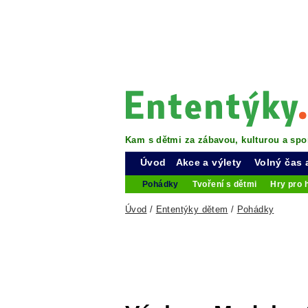
Kam s dětmi za zábavou, kulturou a spo
Úvod
Akce a výlety
Volný čas 
Pohádky
Tvoření s dětmi
Hry pro 
Úvod
/
Ententýky dětem
/
Pohádky