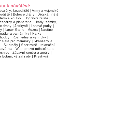
sta k návštěvě
bazény, koupaliště
|
Army a vojenské
ludiště
|
Bobové dráhy
|
Dětská hřiště
Dětské koutky
|
Dopravní hřiště
|
ězdárny a planetária
|
Hrady, zámky,
ne dráhy
|
Jeskyně
|
Lanové parky
|
hy
|
Laser Game
|
Muzea
|
Naučné
mátky a památníky
|
Parky
|
hodby
|
Rozhledny a vyhlídky
|
celáře pro maminky
|
Skanzeny a
y
|
Skiareály
|
Sportovně - relaxační
ková hra
|
Westernová městečka a
esnice
|
Zábavní centra a areály
|
a botanické zahrady
|
Kreativní