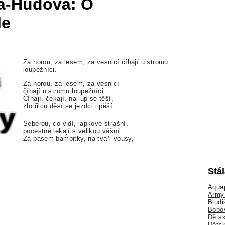
á-Hůdová: O
le
Za horou, za lesem, za vesnicí číhají u stromu
loupežníci.
Za horou, za lesem, za vesnicí
číhají u stromu loupežníci.
Číhají, čekají, na lup se těší,
zlotřilců děsí se jezdci i pěší.
Seberou, co vidí, lapkové strašní,
pocestné lekají s velikou vášní.
Za pasem bambitky, na tváři vousy,
Stá
Aquap
Army 
Bludi
Bobo
Dětsk
Děts