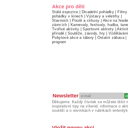
Akce pro děti
Stálé expozice
|
Divadelní pohádky
|
Filmy
pohádky v kinech
|
Výstavy a veletrhy
|
Slavnosti
|
Poutě a cirkusy
|
Akce na hrade
zámcích
|
Karnevaly, festivaly, hudba, tan
Tvořivé aktivity
|
Sportovní aktivity
|
Aktivi
přírodě
|
Soutěže, závody, hry
|
Vzděláván
Pobytové akce a tábory
|
Ostatní zábava
|
program
Newsletter
Děkujeme. Každý čtvrtek se můžete těšit 
inspirativní tipy na víkend, informace o akt
soutěži a o novinkách v rubrikách ententýk
Vložit novou akci