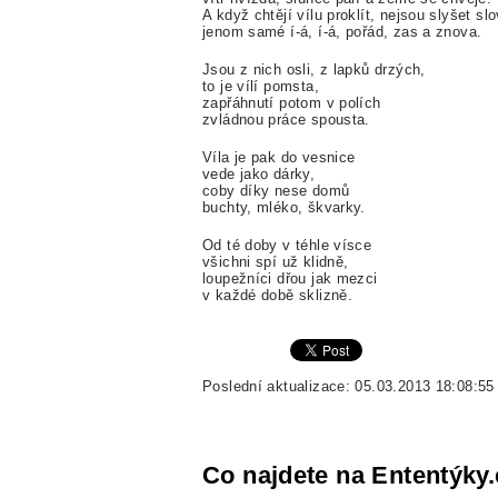
A když chtějí vílu proklít, nejsou slyšet slo
jenom samé í-á, í-á, pořád, zas a znova.
Jsou z nich osli, z lapků drzých,
to je vílí pomsta,
zapřáhnutí potom v polích
zvládnou práce spousta.
Víla je pak do vesnice
vede jako dárky,
coby díky nese domů
buchty, mléko, škvarky.
Od té doby v téhle vísce
všichni spí už klidně,
loupežníci dřou jak mezci
v každé době sklizně.
Poslední aktualizace: 05.03.2013 18:08:55
Co najdete na Ententýky.