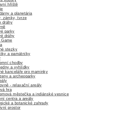
vní hřiště
ie
árny a planetária
, zámky, tvrze
ne dráhy
yně
vé parky
vé dráhy
r Game
a
né stezky
tky a památníky
y
emní chodby
edny a vyhlídky
né kanceláře pro maminky
zeny a archeoparky
eály
ovně - relaxační areály
vá hra
rnová městečka a indiánské vesnice
ní centra a areály
gické a botanické zahrady
ivní prostor