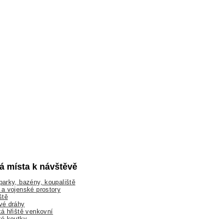
lá místa k návštěvě
arky, bazény, koupaliště
a vojenské prostory
ště
vé dráhy
á hřiště venkovní
ké koutky