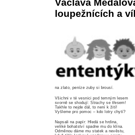
Václava Medalov
loupežnících a ví
na zlato, peníze zuby si brousí.
Všichni v té vesnici pod temným lesem
svorně se shodují: Strachy se třesem!
Takhle to nejde dál, to není k žití!
Vyšleme pro pomoc – kdo lotry chytí?
Napsali na papír: Hledá se hrdina,
veliké bohatství spadne mu do klína.
Odměnou dáme mu statek a nevěstu,