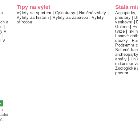
Tipy na výlet
Stálá mí
 a
Výlety se sportem
|
Cyklotrasy
|
Naučné výlety
|
Aquaparky, 
Výlety za historií
|
Výlety za zábavou
|
Výlety
prostory
|
B
ch a
přírodou
venkovní
|
ec
|
Galerie
|
Hv
ty v
tvrze
|
In-li
í
|
Lanové drá
TV
stezky
|
Pa
Podzemní c
Sdílené kan
archeopark
areály
|
Úni
indiánské v
Zoologické 
prostor
na
uální
y.