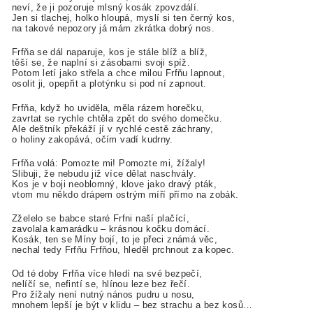
neví, že ji pozoruje mlsný kosák zpovzdálí.
Jen si tlachej, holko hloupá, myslí si ten černý kos,
na takové nepozory já mám zkrátka dobrý nos.
Frfňa se dál naparuje, kos je stále blíž a blíž,
těší se, že naplní si zásobami svoji spíž.
Potom letí jako střela a chce milou Frfňu lapnout,
osolit ji, opepřit a plotýnku si pod ní zapnout.
Frfňa, když ho uviděla, měla rázem horečku,
zavrtat se rychle chtěla zpět do svého domečku.
Ale deštník překáží jí v rychlé cestě záchrany,
o holiny zakopává, očím vadí kudrny.
Frfňa volá: Pomozte mi! Pomozte mi, žížaly!
Slibuji, že nebudu již více dělat naschvály.
Kos je v boji neoblomný, klove jako dravý pták,
vtom mu někdo drápem ostrým míří přímo na zobák.
Zželelo se babce staré Frfni naší plačící,
zavolala kamarádku – krásnou kočku domácí.
Kosák, ten se Míny bojí, to je přeci známá věc,
nechal tedy Frfňu Frfňou, hleděl prchnout za kopec.
Od té doby Frfňa více hledí na své bezpečí,
nelíčí se, nefintí se, hlínou leze bez řečí.
Pro žížaly není nutný nános pudru u nosu,
mnohem lepší je být v klidu – bez strachu a bez kosů…