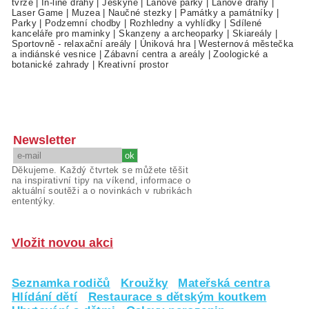
tvrze
|
In-line dráhy
|
Jeskyně
|
Lanové parky
|
Lanové dráhy
|
Laser Game
|
Muzea
|
Naučné stezky
|
Památky a památníky
|
Parky
|
Podzemní chodby
|
Rozhledny a vyhlídky
|
Sdílené
kanceláře pro maminky
|
Skanzeny a archeoparky
|
Skiareály
|
Sportovně - relaxační areály
|
Úniková hra
|
Westernová městečka
a indiánské vesnice
|
Zábavní centra a areály
|
Zoologické a
botanické zahrady
|
Kreativní prostor
Newsletter
Děkujeme. Každý čtvrtek se můžete těšit
na inspirativní tipy na víkend, informace o
aktuální soutěži a o novinkách v rubrikách
ententýky.
Vložit novou akci
Seznamka rodičů
Kroužky
Mateřská centra
Hlídání dětí
Restaurace s dětským koutkem