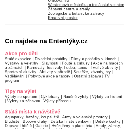
Úniková hra
Westernová městečka a indiánské vesnice
Zábavní centra a areály
Zoologické a botanické zahrady
Kreativní prostor
Co najdete na Ententýky.cz
Akce pro děti
Stálé expozice
|
Divadelní pohádky
|
Filmy a pohádky v kinech
|
Výstavy a veletrhy
|
Slavnosti
|
Poutě a cirkusy
|
Akce na hradech
a zámcích
|
Karnevaly, festivaly, hudba, tanec
|
Tvořivé aktivity
|
Sportovní aktivity
|
Aktivity v přírodě
|
Soutěže, závody, hry
|
Vzdělávání
|
Pobytové akce a tábory
|
Ostatní zábava
|
TV
program
Tipy na výlet
Výlety se sportem
|
Cyklotrasy
|
Naučné výlety
|
Výlety za historií
|
Výlety za zábavou
|
Výlety přírodou
Stálá místa k návštěvě
Aquaparky, bazény, koupaliště
|
Army a vojenské prostory
|
Bludiště
|
Bobové dráhy
|
Dětská hřiště venkovní
|
Dětské koutky
|
Dopravní hřiště
|
Galerie
|
Hvězdárny a planetária
|
Hrady, zámky,