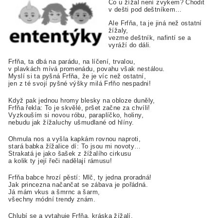
Co u žížal není zvykem? Chodit
v dešti pod deštníkem…
Ale Frfňa, ta je jiná než ostatní
žížaly,
vezme deštník, nafintí se a
vyráží do dáli.
Frfňa, ta dbá na parádu, na líčení, trvalou,
v plavkách mívá promenádu, povahu však nestálou.
Myslí si ta pyšná Frfňa, že je víc než ostatní,
jen z té svojí pyšné výšky milá Frfňo nespadni!
Když pak jednou hromy blesky na obloze duněly,
Frfňa řekla: To je skvělé, pršet začne za chvíli!
Vyzkouším si novou róbu, paraplíčko, holiny,
nebudu jak žížaluchy ušmudlané od hlíny.
Ohrnula nos a vyšla kapkám rovnou naproti,
stará babka žížalice dí: To jsou mi novoty…
Strakatá je jako šašek z žížalího cirkusu
a kolik ty její řeči nadělají rámusu!
Frfňa babce hrozí pěstí: Mlč, ty jedna proradná!
Jak princezna načančat se zábava je pořádná.
Já mám vkus a šmrnc a šarm,
všechny módní trendy znám.
Chlubí se a vytahuje Frfňa, kráska žížalí,