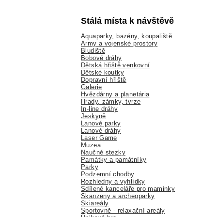
Stálá místa k návštěvě
Aquaparky, bazény, koupaliště
Army a vojenské prostory
Bludiště
Bobové dráhy
Dětská hřiště venkovní
Dětské koutky
Dopravní hřiště
Galerie
Hvězdárny a planetária
Hrady, zámky, tvrze
In-line dráhy
Jeskyně
Lanové parky
Lanové dráhy
Laser Game
Muzea
Naučné stezky
Památky a památníky
Parky
Podzemní chodby
Rozhledny a vyhlídky
Sdílené kanceláře pro maminky
Skanzeny a archeoparky
Skiareály
Sportovně - relaxační areály