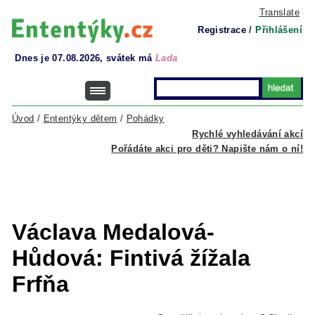
Translate
Registrace
/
Přihlášení
Dnes je 07.08.2026, svátek má
Lada
Úvod
/
Ententýky dětem
/
Pohádky
Rychlé vyhledávání akcí
Pořádáte akci pro děti? Napište nám o ní!
Václava Medalová-
Hůdová: Fintivá žížala
Frfňa