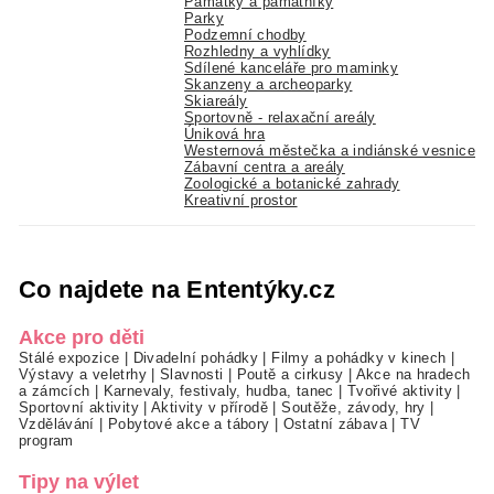
Památky a památníky
Parky
Podzemní chodby
Rozhledny a vyhlídky
Sdílené kanceláře pro maminky
Skanzeny a archeoparky
Skiareály
Sportovně - relaxační areály
Úniková hra
Westernová městečka a indiánské vesnice
Zábavní centra a areály
Zoologické a botanické zahrady
Kreativní prostor
Co najdete na Ententýky.cz
Akce pro děti
Stálé expozice
|
Divadelní pohádky
|
Filmy a pohádky v kinech
|
Výstavy a veletrhy
|
Slavnosti
|
Poutě a cirkusy
|
Akce na hradech
a zámcích
|
Karnevaly, festivaly, hudba, tanec
|
Tvořivé aktivity
|
Sportovní aktivity
|
Aktivity v přírodě
|
Soutěže, závody, hry
|
Vzdělávání
|
Pobytové akce a tábory
|
Ostatní zábava
|
TV
program
Tipy na výlet