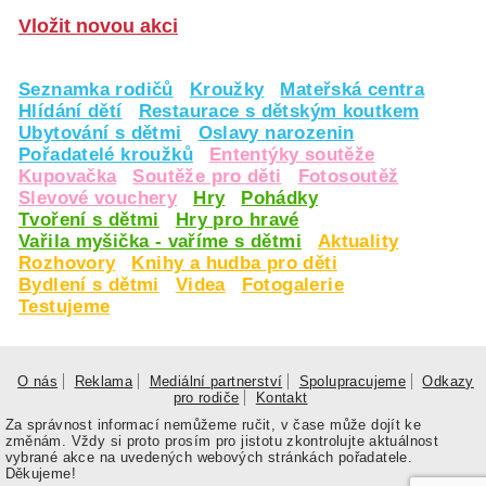
Vložit novou akci
Seznamka rodičů
Kroužky
Mateřská centra
Hlídání dětí
Restaurace s dětským koutkem
Ubytování s dětmi
Oslavy narozenin
Pořadatelé kroužků
Ententýky soutěže
Kupovačka
Soutěže pro děti
Fotosoutěž
Slevové vouchery
Hry
Pohádky
Tvoření s dětmi
Hry pro hravé
Vařila myšička - vaříme s dětmi
Aktuality
Rozhovory
Knihy a hudba pro děti
Bydlení s dětmi
Videa
Fotogalerie
Testujeme
O nás
Reklama
Mediální partnerství
Spolupracujeme
Odkazy
pro rodiče
Kontakt
Za správnost informací nemůžeme ručit, v čase může dojít ke
změnám. Vždy si proto prosím pro jistotu zkontrolujte aktuálnost
vybrané akce na uvedených webových stránkách pořadatele.
Děkujeme!