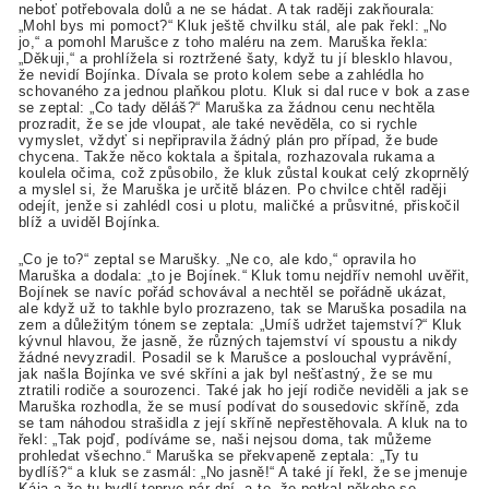
neboť potřebovala dolů a ne se hádat. A tak raději zakňourala:
„Mohl bys mi pomoct?“ Kluk ještě chvilku stál, ale pak řekl: „No
jo,“ a pomohl Marušce z toho maléru na zem. Maruška řekla:
„Děkuji,“ a prohlížela si roztržené šaty, když tu jí blesklo hlavou,
že nevidí Bojínka. Dívala se proto kolem sebe a zahlédla ho
schovaného za jednou plaňkou plotu. Kluk si dal ruce v bok a zase
se zeptal: „Co tady děláš?“ Maruška za žádnou cenu nechtěla
prozradit, že se jde vloupat, ale také nevěděla, co si rychle
vymyslet, vždyť si nepřipravila žádný plán pro případ, že bude
chycena. Takže něco koktala a špitala, rozhazovala rukama a
koulela očima, což způsobilo, že kluk zůstal koukat celý zkoprnělý
a myslel si, že Maruška je určitě blázen. Po chvilce chtěl raději
odejít, jenže si zahlédl cosi u plotu, maličké a průsvitné, přiskočil
blíž a uviděl Bojínka.
„Co je to?“ zeptal se Marušky. „Ne co, ale kdo,“ opravila ho
Maruška a dodala: „to je Bojínek.“ Kluk tomu nejdřív nemohl uvěřit,
Bojínek se navíc pořád schovával a nechtěl se pořádně ukázat,
ale když už to takhle bylo prozrazeno, tak se Maruška posadila na
zem a důležitým tónem se zeptala: „Umíš udržet tajemství?“ Kluk
kývnul hlavou, že jasně, že různých tajemství ví spoustu a nikdy
žádné nevyzradil. Posadil se k Marušce a poslouchal vyprávění,
jak našla Bojínka ve své skříni a jak byl nešťastný, že se mu
ztratili rodiče a sourozenci. Také jak ho její rodiče neviděli a jak se
Maruška rozhodla, že se musí podívat do sousedovic skříně, zda
se tam náhodou strašidla z její skříně nepřestěhovala. A kluk na to
řekl: „Tak pojď, podíváme se, naši nejsou doma, tak můžeme
prohledat všechno.“ Maruška se překvapeně zeptala: „Ty tu
bydlíš?“ a kluk se zasmál: „No jasně!“ A také jí řekl, že se jmenuje
Kája a že tu bydlí teprve pár dní, a to, že potkal někoho se