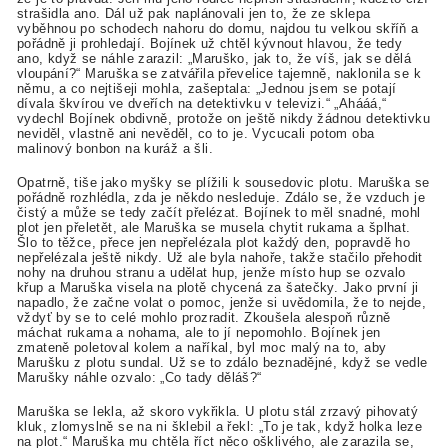
strašidla ano. Dál už pak naplánovali jen to, že ze sklepa
vyběhnou po schodech nahoru do domu, najdou tu velkou skříň a
pořádně ji prohledají. Bojínek už chtěl kývnout hlavou, že tedy
ano, když se náhle zarazil: „Maruško, jak to, že víš, jak se dělá
vloupání?“ Maruška se zatvářila převelice tajemně, naklonila se k
němu, a co nejtišeji mohla, zašeptala: „Jednou jsem se potají
dívala škvírou ve dveřích na detektivku v televizi.“ „Ahááá,“
vydechl Bojínek obdivně, protože on ještě nikdy žádnou detektivku
neviděl, vlastně ani nevěděl, co to je. Vycucali potom oba
malinový bonbon na kuráž a šli.
Opatrně, tiše jako myšky se plížili k sousedovic plotu. Maruška se
pořádně rozhlédla, zda je někdo nesleduje. Zdálo se, že vzduch je
čistý a může se tedy začít přelézat. Bojínek to měl snadné, mohl
plot jen přeletět, ale Maruška se musela chytit rukama a šplhat.
Šlo to těžce, přece jen nepřelézala plot každý den, popravdě ho
nepřelézala ještě nikdy. Už ale byla nahoře, takže stačilo přehodit
nohy na druhou stranu a udělat hup, jenže místo hup se ozvalo
křup a Maruška visela na plotě chycená za šatečky. Jako první ji
napadlo, že začne volat o pomoc, jenže si uvědomila, že to nejde,
vždyť by se to celé mohlo prozradit. Zkoušela alespoň různě
máchat rukama a nohama, ale to jí nepomohlo. Bojínek jen
zmateně poletoval kolem a naříkal, byl moc malý na to, aby
Marušku z plotu sundal. Už se to zdálo beznadějné, když se vedle
Marušky náhle ozvalo: „Co tady děláš?“
Maruška se lekla, až skoro vykřikla. U plotu stál zrzavý pihovatý
kluk, zlomyslně se na ni šklebil a řekl: „To je tak, když holka leze
na plot.“ Maruška mu chtěla říct něco ošklivého, ale zarazila se,