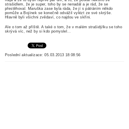
strašidlem, že je super, toho by se nenadál a je rád, že se
přestěhoval. Maruška zase byla ráda, že jí s pátráním někdo
pomůže a Bojínek se konečně odvážil vylézt ze své skrýše.
Hlavně byli všichni zvědaví, co najdou ve skříni.
Ale o tom až příště. A také o tom, že v malém strašidýlku se toho
skrývá víc, než by si kdo pomyslel…
Poslední aktualizace: 05.03.2013 18:08:56