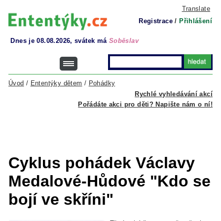
Translate
Registrace
/
Přihlášení
Dnes je 08.08.2026, svátek má
Soběslav
Úvod
/
Ententýky dětem
/
Pohádky
Rychlé vyhledávání akcí
Pořádáte akci pro děti? Napište nám o ní!
Cyklus pohádek Václavy
Medalové-Hůdové "Kdo se
bojí ve skříni"