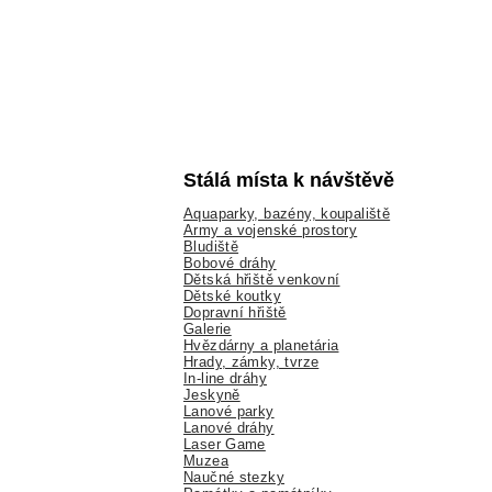
Stálá místa k návštěvě
Aquaparky, bazény, koupaliště
Army a vojenské prostory
Bludiště
Bobové dráhy
Dětská hřiště venkovní
Dětské koutky
Dopravní hřiště
Galerie
Hvězdárny a planetária
Hrady, zámky, tvrze
In-line dráhy
Jeskyně
Lanové parky
Lanové dráhy
Laser Game
Muzea
Naučné stezky