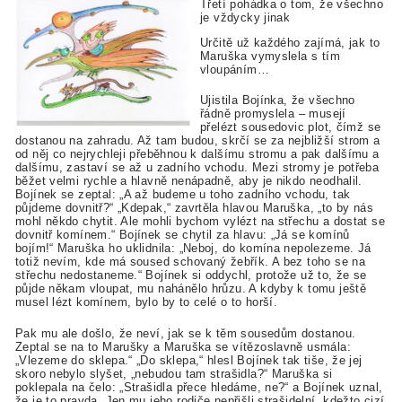
Třetí pohádka o tom, že všechno
je vždycky jinak
Určitě už každého zajímá, jak to
Maruška vymyslela s tím
vloupáním…
Ujistila Bojínka, že všechno
řádně promyslela – musejí
přelézt sousedovic plot, čímž se
dostanou na zahradu. Až tam budou, skrčí se za nejbližší strom a
od něj co nejrychleji přeběhnou k dalšímu stromu a pak dalšímu a
dalšímu, zastaví se až u zadního vchodu. Mezi stromy je potřeba
běžet velmi rychle a hlavně nenápadně, aby je nikdo neodhalil.
Bojínek se zeptal: „A až budeme u toho zadního vchodu, tak
půjdeme dovnitř?“ „Kdepak,“ zavrtěla hlavou Maruška, „to by nás
mohl někdo chytit. Ale mohli bychom vylézt na střechu a dostat se
dovnitř komínem.“ Bojínek se chytil za hlavu: „Já se komínů
bojím!“ Maruška ho uklidnila: „Neboj, do komína nepolezeme. Já
totiž nevím, kde má soused schovaný žebřík. A bez toho se na
střechu nedostaneme.“ Bojínek si oddychl, protože už to, že se
půjde někam vloupat, mu nahánělo hrůzu. A kdyby k tomu ještě
musel lézt komínem, bylo by to celé o to horší.
Pak mu ale došlo, že neví, jak se k těm sousedům dostanou.
Zeptal se na to Marušky a Maruška se vítězoslavně usmála:
„Vlezeme do sklepa.“ „Do sklepa,“ hlesl Bojínek tak tiše, že jej
skoro nebylo slyšet, „nebudou tam strašidla?“ Maruška si
poklepala na čelo: „Strašidla přece hledáme, ne?“ a Bojínek uznal,
že je to pravda. Jen mu jeho rodiče nepřišli strašidelní, kdežto cizí