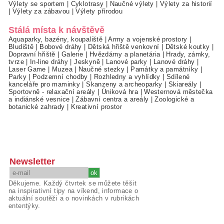
Výlety se sportem
|
Cyklotrasy
|
Naučné výlety
|
Výlety za historií
|
Výlety za zábavou
|
Výlety přírodou
Stálá místa k návštěvě
Aquaparky, bazény, koupaliště
|
Army a vojenské prostory
|
Bludiště
|
Bobové dráhy
|
Dětská hřiště venkovní
|
Dětské koutky
|
Dopravní hřiště
|
Galerie
|
Hvězdárny a planetária
|
Hrady, zámky,
tvrze
|
In-line dráhy
|
Jeskyně
|
Lanové parky
|
Lanové dráhy
|
Laser Game
|
Muzea
|
Naučné stezky
|
Památky a památníky
|
Parky
|
Podzemní chodby
|
Rozhledny a vyhlídky
|
Sdílené
kanceláře pro maminky
|
Skanzeny a archeoparky
|
Skiareály
|
Sportovně - relaxační areály
|
Úniková hra
|
Westernová městečka
a indiánské vesnice
|
Zábavní centra a areály
|
Zoologické a
botanické zahrady
|
Kreativní prostor
Newsletter
Děkujeme. Každý čtvrtek se můžete těšit
na inspirativní tipy na víkend, informace o
aktuální soutěži a o novinkách v rubrikách
ententýky.