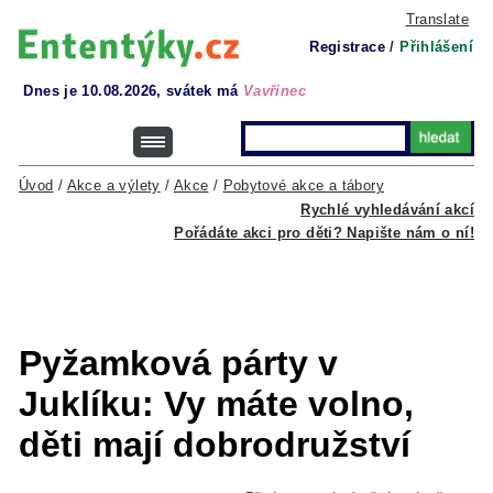
Translate
Registrace
/
Přihlášení
Dnes je 10.08.2026, svátek má
Vavřinec
Úvod
/
Akce a výlety
/
Akce
/
Pobytové akce a tábory
Rychlé vyhledávání akcí
Pořádáte akci pro děti? Napište nám o ní!
Pyžamková párty v
Juklíku: Vy máte volno,
děti mají dobrodružství