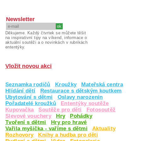
Newsletter
Děkujeme. Každý čtvrtek se můžete těšit
na inspirativní tipy na víkend, informace o
aktuální soutěži a o novinkách v rubrikách
ententýky.
Vložit novou akci
Seznamka rodičů
Kroužky
Mateřská centra
Hlídání dětí
Restaurace s dětským koutkem
Ubytování s dětmi
Oslavy narozenin
Pořadatelé kroužků
Ententýky soutěže
Kupovačka
Soutěže pro děti
Fotosoutěž
Slevové vouchery
Hry
Pohádky
Tvoření s dětmi
Hry pro hravé
Vařila myšička - vaříme s dětmi
Aktuality
Rozhovory
Knihy a hudba pro děti