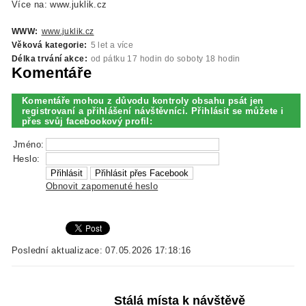
Více na: www.juklik.cz
WWW:
www.juklik.cz
Věková kategorie:
5 let a více
Délka trvání akce:
od pátku 17 hodin do soboty 18 hodin
Komentáře
Komentáře mohou z důvodu kontroly obsahu psát jen
registrovaní a přihlášení návštěvníci. Přihlásit se můžete i
přes svůj facebookový profil:
Jméno:
Heslo:
Obnovit zapomenuté heslo
Poslední aktualizace: 07.05.2026 17:18:16
Stálá místa k návštěvě