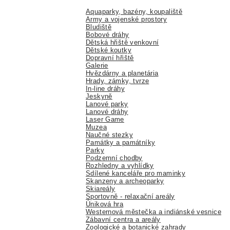
Aquaparky, bazény, koupaliště
Army a vojenské prostory
Bludiště
Bobové dráhy
Dětská hřiště venkovní
Dětské koutky
Dopravní hřiště
Galerie
Hvězdárny a planetária
Hrady, zámky, tvrze
In-line dráhy
Jeskyně
Lanové parky
Lanové dráhy
Laser Game
Muzea
Naučné stezky
Památky a památníky
Parky
Podzemní chodby
Rozhledny a vyhlídky
Sdílené kanceláře pro maminky
Skanzeny a archeoparky
Skiareály
Sportovně - relaxační areály
Úniková hra
Westernová městečka a indiánské vesnice
Zábavní centra a areály
Zoologické a botanické zahrady