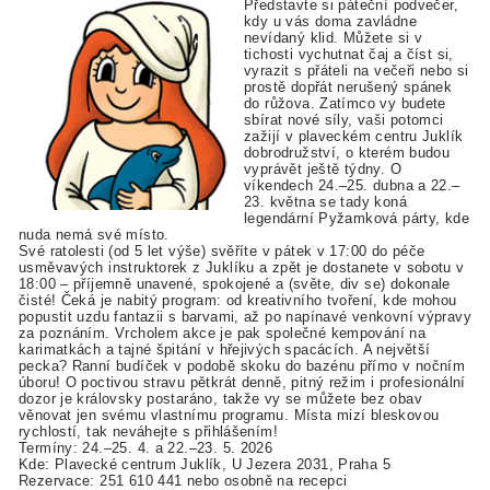
Představte si páteční podvečer,
kdy u vás doma zavládne
nevídaný klid. Můžete si v
tichosti vychutnat čaj a číst si,
vyrazit s přáteli na večeři nebo si
prostě dopřát nerušený spánek
do růžova. Zatímco vy budete
sbírat nové síly, vaši potomci
zažijí v plaveckém centru Juklík
dobrodružství, o kterém budou
vyprávět ještě týdny. O
víkendech 24.–25. dubna a 22.–
23. května se tady koná
legendární Pyžamková párty, kde
nuda nemá své místo.
Své ratolesti (od 5 let výše) svěříte v pátek v 17:00 do péče
usměvavých instruktorek z Juklíku a zpět je dostanete v sobotu v
18:00 – příjemně unavené, spokojené a (světe, div se) dokonale
čisté! Čeká je nabitý program: od kreativního tvoření, kde mohou
popustit uzdu fantazii s barvami, až po napínavé venkovní výpravy
za poznáním. Vrcholem akce je pak společné kempování na
karimatkách a tajné špitání v hřejivých spacácích. A největší
pecka? Ranní budíček v podobě skoku do bazénu přímo v nočním
úboru! O poctivou stravu pětkrát denně, pitný režim i profesionální
dozor je královsky postaráno, takže vy se můžete bez obav
věnovat jen svému vlastnímu programu. Místa mizí bleskovou
rychlostí, tak neváhejte s přihlášením!
Termíny: 24.–25. 4. a 22.–23. 5. 2026
Kde: Plavecké centrum Juklík, U Jezera 2031, Praha 5
Rezervace: 251 610 441 nebo osobně na recepci