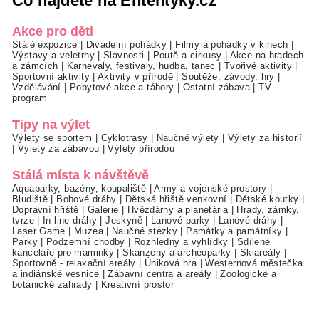
Co najdete na Ententýky.cz
Akce pro děti
Stálé expozice
|
Divadelní pohádky
|
Filmy a pohádky v kinech
|
Výstavy a veletrhy
|
Slavnosti
|
Poutě a cirkusy
|
Akce na hradech
a zámcích
|
Karnevaly, festivaly, hudba, tanec
|
Tvořivé aktivity
|
Sportovní aktivity
|
Aktivity v přírodě
|
Soutěže, závody, hry
|
Vzdělávání
|
Pobytové akce a tábory
|
Ostatní zábava
|
TV
program
Tipy na výlet
Výlety se sportem
|
Cyklotrasy
|
Naučné výlety
|
Výlety za historií
|
Výlety za zábavou
|
Výlety přírodou
Stálá místa k návštěvě
Aquaparky, bazény, koupaliště
|
Army a vojenské prostory
|
Bludiště
|
Bobové dráhy
|
Dětská hřiště venkovní
|
Dětské koutky
|
Dopravní hřiště
|
Galerie
|
Hvězdárny a planetária
|
Hrady, zámky,
tvrze
|
In-line dráhy
|
Jeskyně
|
Lanové parky
|
Lanové dráhy
|
Laser Game
|
Muzea
|
Naučné stezky
|
Památky a památníky
|
Parky
|
Podzemní chodby
|
Rozhledny a vyhlídky
|
Sdílené
kanceláře pro maminky
|
Skanzeny a archeoparky
|
Skiareály
|
Sportovně - relaxační areály
|
Úniková hra
|
Westernová městečka
a indiánské vesnice
|
Zábavní centra a areály
|
Zoologické a
botanické zahrady
|
Kreativní prostor