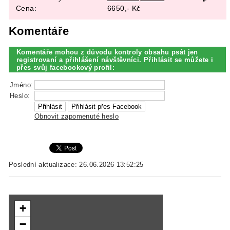
Cena:
6650,- Kč
Komentáře
Komentáře mohou z důvodu kontroly obsahu psát jen
registrovaní a přihlášení návštěvníci. Přihlásit se můžete i
přes svůj facebookový profil:
Jméno:
Heslo:
Obnovit zapomenuté heslo
Poslední aktualizace: 26.06.2026 13:52:25
+
−