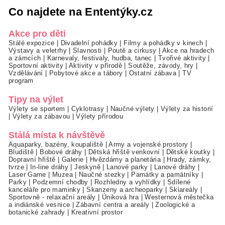
Co najdete na Ententýky.cz
Akce pro děti
Stálé expozice
|
Divadelní pohádky
|
Filmy a pohádky v kinech
|
Výstavy a veletrhy
|
Slavnosti
|
Poutě a cirkusy
|
Akce na hradech
a zámcích
|
Karnevaly, festivaly, hudba, tanec
|
Tvořivé aktivity
|
Sportovní aktivity
|
Aktivity v přírodě
|
Soutěže, závody, hry
|
Vzdělávání
|
Pobytové akce a tábory
|
Ostatní zábava
|
TV
program
Tipy na výlet
Výlety se sportem
|
Cyklotrasy
|
Naučné výlety
|
Výlety za historií
|
Výlety za zábavou
|
Výlety přírodou
Stálá místa k návštěvě
Aquaparky, bazény, koupaliště
|
Army a vojenské prostory
|
Bludiště
|
Bobové dráhy
|
Dětská hřiště venkovní
|
Dětské koutky
|
Dopravní hřiště
|
Galerie
|
Hvězdárny a planetária
|
Hrady, zámky,
tvrze
|
In-line dráhy
|
Jeskyně
|
Lanové parky
|
Lanové dráhy
|
Laser Game
|
Muzea
|
Naučné stezky
|
Památky a památníky
|
Parky
|
Podzemní chodby
|
Rozhledny a vyhlídky
|
Sdílené
kanceláře pro maminky
|
Skanzeny a archeoparky
|
Skiareály
|
Sportovně - relaxační areály
|
Úniková hra
|
Westernová městečka
a indiánské vesnice
|
Zábavní centra a areály
|
Zoologické a
botanické zahrady
|
Kreativní prostor