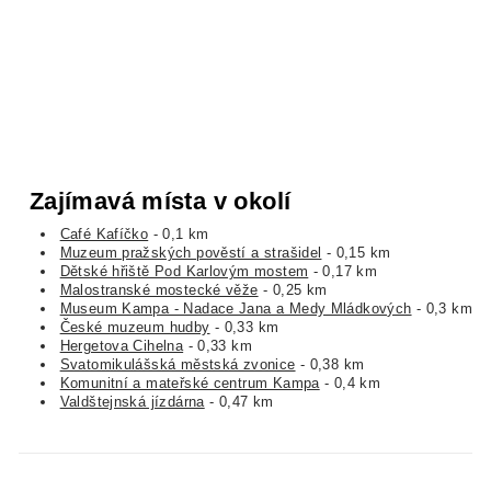
Zajímavá místa v okolí
Café Kafíčko
- 0,1 km
Muzeum pražských pověstí a strašidel
- 0,15 km
Dětské hřiště Pod Karlovým mostem
- 0,17 km
Malostranské mostecké věže
- 0,25 km
Museum Kampa - Nadace Jana a Medy Mládkových
- 0,3 km
České muzeum hudby
- 0,33 km
Hergetova Cihelna
- 0,33 km
Svatomikulášská městská zvonice
- 0,38 km
Komunitní a mateřské centrum Kampa
- 0,4 km
Valdštejnská jízdárna
- 0,47 km