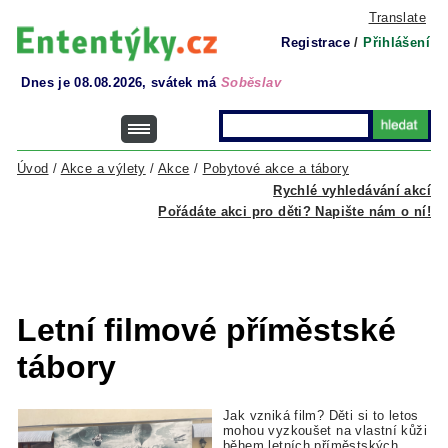
Translate
Registrace
/
Přihlášení
Dnes je 08.08.2026, svátek má
Soběslav
Úvod
/
Akce a výlety
/
Akce
/
Pobytové akce a tábory
Rychlé vyhledávání akcí
Pořádáte akci pro děti? Napište nám o ní!
Letní filmové příměstské
tábory
Jak vzniká film? Děti si to letos
mohou vyzkoušet na vlastní kůži
během letních příměstských