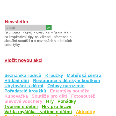
Newsletter
Děkujeme. Každý čtvrtek se můžete těšit
na inspirativní tipy na víkend, informace o
aktuální soutěži a o novinkách v rubrikách
ententýky.
Vložit novou akci
Seznamka rodičů
Kroužky
Mateřská centra
Hlídání dětí
Restaurace s dětským koutkem
Ubytování s dětmi
Oslavy narozenin
Pořadatelé kroužků
Ententýky soutěže
Kupovačka
Soutěže pro děti
Fotosoutěž
Slevové vouchery
Hry
Pohádky
Tvoření s dětmi
Hry pro hravé
Vařila myšička - vaříme s dětmi
Aktuality