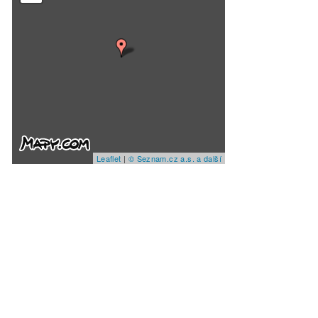
Leaflet
|
© Seznam.cz a.s. a další