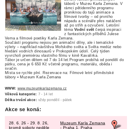
táborů v Muzeu Karla Zemana. V
rámci pětidenního programu
proniknou do tajů animace a
filmové tvorby – od prvního
nápadu a scénáře přes natáčení
až po střih a ozvučení. Letošní
téma
Vodní svět
čerpá inspiraci
z fantastických příběhů Julese
Verna a filmové poetiky Karla Zemana.
Součástí programu nejsou jen animační dílny, ale i tematické
výlety – například návštěva Mořského světa a Světa medúz nebo
hledání vodních dinosaurů v Prokopském údolí. Celý týden
vyvrcholí premiérou vlastního filmu v kině Kavalírka.
Tábor je určen dětem od 7 do 14 let.Program probíhá od pondělí do
pátku, cena je 6 650 Kč včetně programu, materiálu, oběda i
svačin.
Místa se rychle plní. Rezervace na: Filmové letní příměstské
tábory • Muzeum Karla Zemana
WWW:
www.muzeumkarlazemana.cz
Věková kategorie:
7 - 14 let
Délka trvání akce:
vždy pondělí - pátek
Akce se koná:
28. 6. 26 - 29. 8. 26,
Muzeum Karla Zemana
kromě
soboty neděle
- Praha 1, Praha