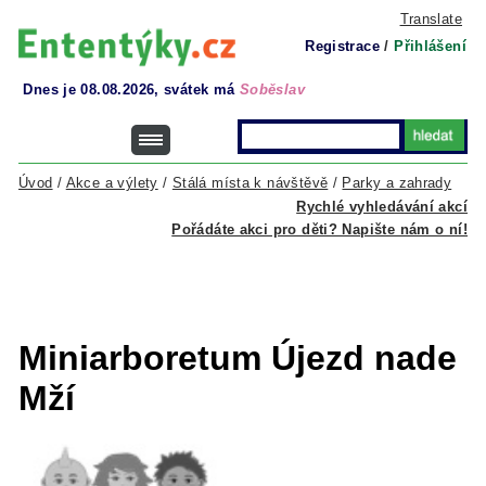
Translate
Registrace
/
Přihlášení
Dnes je 08.08.2026, svátek má
Soběslav
Úvod
/
Akce a výlety
/
Stálá místa k návštěvě
/
Parky a zahrady
Rychlé vyhledávání akcí
Pořádáte akci pro děti? Napište nám o ní!
Miniarboretum Újezd nade
Mží