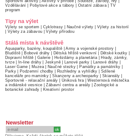
Sportovní aktivity
|
Aktivity v přírodě
|
Soutěže, závody, hry
|
Vzdělávání
|
Pobytové akce a tábory
|
Ostatní zábava
|
TV
program
Tipy na výlet
Výlety se sportem
|
Cyklotrasy
|
Naučné výlety
|
Výlety za historií
|
Výlety za zábavou
|
Výlety přírodou
Stálá místa k návštěvě
Aquaparky, bazény, koupaliště
|
Army a vojenské prostory
|
Bludiště
|
Bobové dráhy
|
Dětská hřiště venkovní
|
Dětské koutky
|
Dopravní hřiště
|
Galerie
|
Hvězdárny a planetária
|
Hrady, zámky,
tvrze
|
In-line dráhy
|
Jeskyně
|
Lanové parky
|
Lanové dráhy
|
Laser Game
|
Muzea
|
Naučné stezky
|
Památky a památníky
|
Parky
|
Podzemní chodby
|
Rozhledny a vyhlídky
|
Sdílené
kanceláře pro maminky
|
Skanzeny a archeoparky
|
Skiareály
|
Sportovně - relaxační areály
|
Úniková hra
|
Westernová městečka
a indiánské vesnice
|
Zábavní centra a areály
|
Zoologické a
botanické zahrady
|
Kreativní prostor
Newsletter
Děkujeme. Každý čtvrtek se můžete těšit