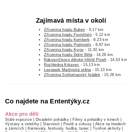
Zajímavá místa v okolí
Zřícenina hradu Buben
- 0,17 km
Zřícenina hradu Frumštejn
- 5,12 km
Zřícenina hradu Komberk
- 8,23 km
Zřícenina hradu Podmokly
- 8,87 km
Zřícenina hradu Kyjov
- 11,92 km
Zřícenina hradu Dolní Bělá
- 14,26 km
Rákosníčkovo dětské hřiště Plzeň
- 14,53 km
Rozhledna Krkavec
- 15,13 km
Lesopark Martinská stěna
- 15,13 km
Zřícenina Sviňomazský hrádek
- 15,28 km
Co najdete na Ententýky.cz
Akce pro děti
Stálé expozice
|
Divadelní pohádky
|
Filmy a pohádky v kinech
|
Výstavy a veletrhy
|
Slavnosti
|
Poutě a cirkusy
|
Akce na hradech
a zámcích
|
Karnevaly, festivaly, hudba, tanec
|
Tvořivé aktivity
|