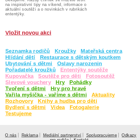
na inspirativní tipy na víkend, informace o
aktuální soutěži a o novinkách v rubrikách
ententýky.
Vložit novou akci
Seznamka rodičů
Kroužky
Mateřská centra
Hlídání dětí
Restaurace s dětským koutkem
Ubytování s dětmi
Oslavy narozenin
Pořadatelé kroužků
Ententýky soutěže
Kupovačka
Soutěže pro děti
Fotosoutěž
Slevové vouchery
Hry
Pohádky
Tvoření s dětmi
Hry pro hravé
Vařila myšička - vaříme s dětmi
Aktuality
Rozhovory
Knihy a hudba pro děti
Bydlení s dětmi
Videa
Fotogalerie
Testujeme
O nás
Reklama
Mediální partnerství
Spolupracujeme
Odkazy
pro rodiče
Kontakt