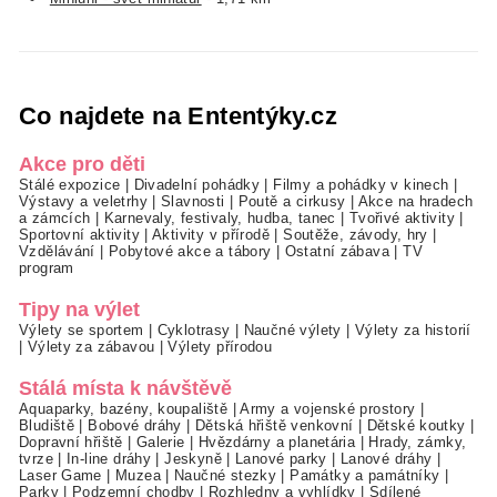
Co najdete na Ententýky.cz
Akce pro děti
Stálé expozice
|
Divadelní pohádky
|
Filmy a pohádky v kinech
|
Výstavy a veletrhy
|
Slavnosti
|
Poutě a cirkusy
|
Akce na hradech
a zámcích
|
Karnevaly, festivaly, hudba, tanec
|
Tvořivé aktivity
|
Sportovní aktivity
|
Aktivity v přírodě
|
Soutěže, závody, hry
|
Vzdělávání
|
Pobytové akce a tábory
|
Ostatní zábava
|
TV
program
Tipy na výlet
Výlety se sportem
|
Cyklotrasy
|
Naučné výlety
|
Výlety za historií
|
Výlety za zábavou
|
Výlety přírodou
Stálá místa k návštěvě
Aquaparky, bazény, koupaliště
|
Army a vojenské prostory
|
Bludiště
|
Bobové dráhy
|
Dětská hřiště venkovní
|
Dětské koutky
|
Dopravní hřiště
|
Galerie
|
Hvězdárny a planetária
|
Hrady, zámky,
tvrze
|
In-line dráhy
|
Jeskyně
|
Lanové parky
|
Lanové dráhy
|
Laser Game
|
Muzea
|
Naučné stezky
|
Památky a památníky
|
Parky
|
Podzemní chodby
|
Rozhledny a vyhlídky
|
Sdílené