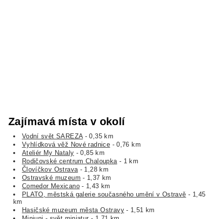
Zajímavá místa v okolí
Vodní svět SAREZA
- 0,35 km
Vyhlídková věž Nové radnice
- 0,76 km
Ateliér My Nataly
- 0,85 km
Rodičovské centrum Chaloupka
- 1 km
Človíčkov Ostrava
- 1,28 km
Ostravské muzeum
- 1,37 km
Comedor Mexicano
- 1,43 km
PLATO, městská galerie současného umění v Ostravě
- 1,45
km
Hasičské muzeum města Ostravy
- 1,51 km
Miniuni - svět miniatur
- 1,71 km