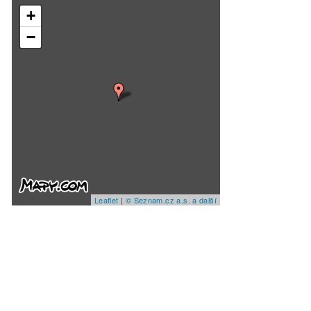
+
−
Leaflet
|
© Seznam.cz a.s. a další