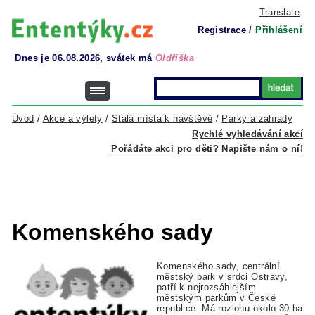
Translate
Registrace
/
Přihlášení
Dnes je 06.08.2026, svátek má
Oldřiška
Úvod
/
Akce a výlety
/
Stálá místa k návštěvě
/
Parky a zahrady
Rychlé vyhledávání akcí
Pořádáte akci pro děti? Napište nám o ní!
Komenského sady
Komenského sady, centrální
městský park v srdci Ostravy,
patří k nejrozsáhlejším
městským parkům v České
republice. Má rozlohu okolo 30 ha