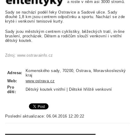
a roste v něm asi 3000 stromů.
Sady se nachází podél řeky Ostravice a Sadové ulice. Sady
dlouhé 1,8 km jsou centrem odpočinku a sportu. Nachází se zde
kryté i venkovní tenisové kurty.
Sady jsou městským centrem cyklistiky, běžeckých tratí, in-line
bruslení, procházek. Dětem a rodičům slouží venkovní i vnitřní
dětský koutek.
Zdroj: www.ostravainfo.cz
Komenského sady, 70200, Ostrava, Moravskoslezský
Adresa:
kraj
Web:
www.ostrava.cz
Pro
Dětský koutek vnitřní | Dětské hřiště venkovní
děti:
Poslední aktualizace: 06.04.2016 12:20:22