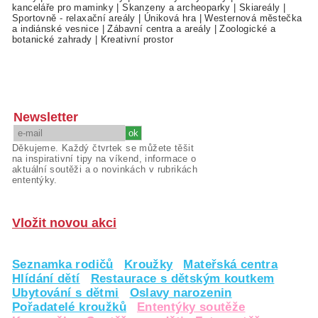
kanceláře pro maminky
|
Skanzeny a archeoparky
|
Skiareály
|
Sportovně - relaxační areály
|
Úniková hra
|
Westernová městečka
a indiánské vesnice
|
Zábavní centra a areály
|
Zoologické a
botanické zahrady
|
Kreativní prostor
Newsletter
Děkujeme. Každý čtvrtek se můžete těšit
na inspirativní tipy na víkend, informace o
aktuální soutěži a o novinkách v rubrikách
ententýky.
Vložit novou akci
Seznamka rodičů
Kroužky
Mateřská centra
Hlídání dětí
Restaurace s dětským koutkem
Ubytování s dětmi
Oslavy narozenin
Pořadatelé kroužků
Ententýky soutěže