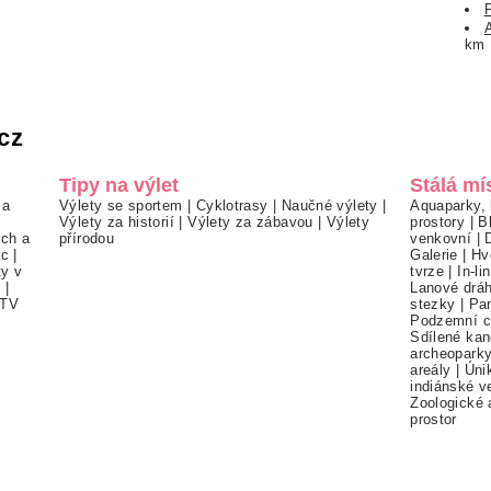
km
cz
Tipy na výlet
Stálá mí
 a
Výlety se sportem
|
Cyklotrasy
|
Naučné výlety
|
Aquaparky, 
Výlety za historií
|
Výlety za zábavou
|
Výlety
prostory
|
B
ch a
přírodou
venkovní
|
ec
|
Galerie
|
Hv
ty v
tvrze
|
In-li
í
|
Lanové drá
TV
stezky
|
Pa
Podzemní c
Sdílené kan
archeopark
areály
|
Úni
indiánské v
Zoologické 
prostor