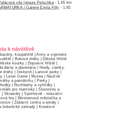
Palácová vila Ignaze Petschka
- 1,65 km
ARMATURKA / Galerie Emila Filly
- 1,82
sta k návštěvě
bazény, koupaliště
|
Army a vojenské
ludiště
|
Bobové dráhy
|
Dětská hřiště
Dětské koutky
|
Dopravní hřiště
|
ězdárny a planetária
|
Hrady, zámky,
ne dráhy
|
Jeskyně
|
Lanové parky
|
hy
|
Laser Game
|
Muzea
|
Naučné
mátky a památníky
|
Parky
|
hodby
|
Rozhledny a vyhlídky
|
celáře pro maminky
|
Skanzeny a
y
|
Skiareály
|
Sportovně - relaxační
ková hra
|
Westernová městečka a
esnice
|
Zábavní centra a areály
|
a botanické zahrady
|
Kreativní