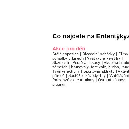
Co najdete na Ententýky.
Akce pro děti
Stálé expozice
|
Divadelní pohádky
|
Filmy
pohádky v kinech
|
Výstavy a veletrhy
|
Slavnosti
|
Poutě a cirkusy
|
Akce na hrade
zámcích
|
Karnevaly, festivaly, hudba, tan
Tvořivé aktivity
|
Sportovní aktivity
|
Aktivi
přírodě
|
Soutěže, závody, hry
|
Vzděláván
Pobytové akce a tábory
|
Ostatní zábava
|
program