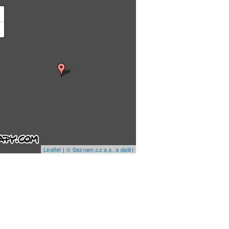
+
−
Leaflet
|
© Seznam.cz a.s. a další