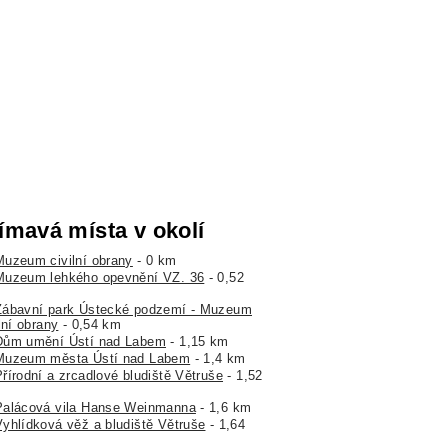
ímavá místa v okolí
Muzeum civilní obrany
- 0 km
Muzeum lehkého opevnění VZ. 36
- 0,52
Zábavní park Ústecké podzemí - Muzeum
lní obrany
- 0,54 km
Dům umění Ústí nad Labem
- 1,15 km
Muzeum města Ústí nad Labem
- 1,4 km
řírodní a zrcadlové bludiště Větruše
- 1,52
Palácová vila Hanse Weinmanna
- 1,6 km
Vyhlídková věž a bludiště Větruše
- 1,64