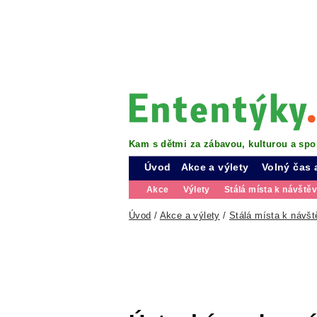
Kam s dětmi za zábavou, kulturou a spo
Úvod
Akce a výlety
Volný čas 
Akce
Výlety
Stálá místa k návště
Úvod
/
Akce a výlety
/
Stálá místa k návšt