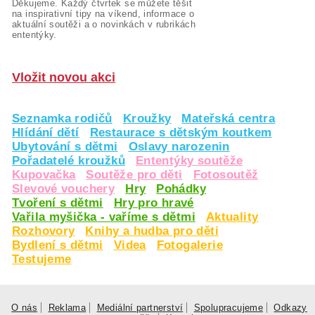
Děkujeme. Každý čtvrtek se můžete těšit
na inspirativní tipy na víkend, informace o
aktuální soutěži a o novinkách v rubrikách
ententýky.
Vložit novou akci
Seznamka rodičů
Kroužky
Mateřská centra
Hlídání dětí
Restaurace s dětským koutkem
Ubytování s dětmi
Oslavy narozenin
Pořadatelé kroužků
Ententýky soutěže
Kupovačka
Soutěže pro děti
Fotosoutěž
Slevové vouchery
Hry
Pohádky
Tvoření s dětmi
Hry pro hravé
Vařila myšička - vaříme s dětmi
Aktuality
Rozhovory
Knihy a hudba pro děti
Bydlení s dětmi
Videa
Fotogalerie
Testujeme
O nás
Reklama
Mediální partnerství
Spolupracujeme
Odkazy