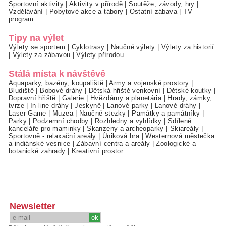
Sportovní aktivity
|
Aktivity v přírodě
|
Soutěže, závody, hry
|
Vzdělávání
|
Pobytové akce a tábory
|
Ostatní zábava
|
TV
program
Tipy na výlet
Výlety se sportem
|
Cyklotrasy
|
Naučné výlety
|
Výlety za historií
|
Výlety za zábavou
|
Výlety přírodou
Stálá místa k návštěvě
Aquaparky, bazény, koupaliště
|
Army a vojenské prostory
|
Bludiště
|
Bobové dráhy
|
Dětská hřiště venkovní
|
Dětské koutky
|
Dopravní hřiště
|
Galerie
|
Hvězdárny a planetária
|
Hrady, zámky,
tvrze
|
In-line dráhy
|
Jeskyně
|
Lanové parky
|
Lanové dráhy
|
Laser Game
|
Muzea
|
Naučné stezky
|
Památky a památníky
|
Parky
|
Podzemní chodby
|
Rozhledny a vyhlídky
|
Sdílené
kanceláře pro maminky
|
Skanzeny a archeoparky
|
Skiareály
|
Sportovně - relaxační areály
|
Úniková hra
|
Westernová městečka
a indiánské vesnice
|
Zábavní centra a areály
|
Zoologické a
botanické zahrady
|
Kreativní prostor
Newsletter