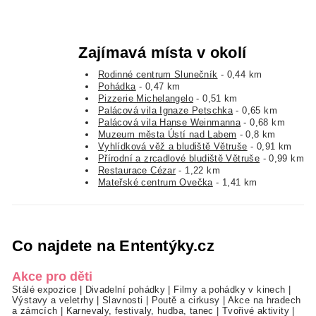
Zajímavá místa v okolí
Rodinné centrum Slunečník
- 0,44 km
Pohádka
- 0,47 km
Pizzerie Michelangelo
- 0,51 km
Palácová vila Ignaze Petschka
- 0,65 km
Palácová vila Hanse Weinmanna
- 0,68 km
Muzeum města Ústí nad Labem
- 0,8 km
Vyhlídková věž a bludiště Větruše
- 0,91 km
Přírodní a zrcadlové bludiště Větruše
- 0,99 km
Restaurace Cézar
- 1,22 km
Mateřské centrum Ovečka
- 1,41 km
Co najdete na Ententýky.cz
Akce pro děti
Stálé expozice
|
Divadelní pohádky
|
Filmy a pohádky v kinech
|
Výstavy a veletrhy
|
Slavnosti
|
Poutě a cirkusy
|
Akce na hradech
a zámcích
|
Karnevaly, festivaly, hudba, tanec
|
Tvořivé aktivity
|