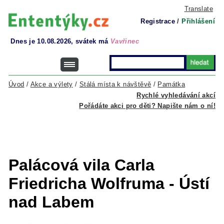
Translate
Registrace
/
Přihlášení
Dnes je 10.08.2026, svátek má
Vavřinec
Úvod
/
Akce a výlety
/
Stálá místa k návštěvě
/
Památka
Rychlé vyhledávání akcí
Pořádáte akci pro děti? Napište nám o ní!
Palácová vila Carla
Friedricha Wolfruma - Ústí
nad Labem