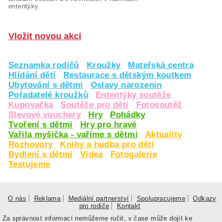
ententýky.
Vložit novou akci
Seznamka rodičů
Kroužky
Mateřská centra
Hlídání dětí
Restaurace s dětským koutkem
Ubytování s dětmi
Oslavy narozenin
Pořadatelé kroužků
Ententýky soutěže
Kupovačka
Soutěže pro děti
Fotosoutěž
Slevové vouchery
Hry
Pohádky
Tvoření s dětmi
Hry pro hravé
Vařila myšička - vaříme s dětmi
Aktuality
Rozhovory
Knihy a hudba pro děti
Bydlení s dětmi
Videa
Fotogalerie
Testujeme
O nás
Reklama
Mediální partnerství
Spolupracujeme
Odkazy
pro rodiče
Kontakt
Za správnost informací nemůžeme ručit, v čase může dojít ke