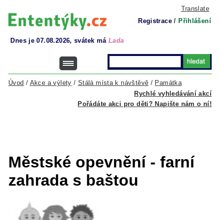
Translate
Registrace
/
Přihlášení
Dnes je 07.08.2026, svátek má
Lada
Úvod
/
Akce a výlety
/
Stálá místa k návštěvě
/
Památka
Rychlé vyhledávání akcí
Pořádáte akci pro děti? Napište nám o ní!
Městské opevnění - farní
zahrada s baštou