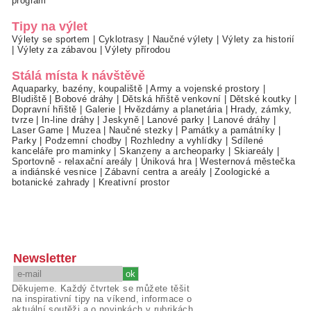
program
Tipy na výlet
Výlety se sportem
|
Cyklotrasy
|
Naučné výlety
|
Výlety za historií
|
Výlety za zábavou
|
Výlety přírodou
Stálá místa k návštěvě
Aquaparky, bazény, koupaliště
|
Army a vojenské prostory
|
Bludiště
|
Bobové dráhy
|
Dětská hřiště venkovní
|
Dětské koutky
|
Dopravní hřiště
|
Galerie
|
Hvězdárny a planetária
|
Hrady, zámky,
tvrze
|
In-line dráhy
|
Jeskyně
|
Lanové parky
|
Lanové dráhy
|
Laser Game
|
Muzea
|
Naučné stezky
|
Památky a památníky
|
Parky
|
Podzemní chodby
|
Rozhledny a vyhlídky
|
Sdílené
kanceláře pro maminky
|
Skanzeny a archeoparky
|
Skiareály
|
Sportovně - relaxační areály
|
Úniková hra
|
Westernová městečka
a indiánské vesnice
|
Zábavní centra a areály
|
Zoologické a
botanické zahrady
|
Kreativní prostor
Newsletter
Děkujeme. Každý čtvrtek se můžete těšit
na inspirativní tipy na víkend, informace o
aktuální soutěži a o novinkách v rubrikách