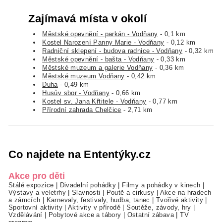
Zajímavá místa v okolí
Městské opevnění - parkán - Vodňany
- 0,1 km
Kostel Narození Panny Marie - Vodňany
- 0,12 km
Radniční sklepení - budova radnice - Vodňany
- 0,32 km
Městské opevnění - bašta - Vodňany
- 0,33 km
Městské muzeum a galerie Vodňany
- 0,36 km
Městské muzeum Vodňany
- 0,42 km
Duha
- 0,49 km
Husův sbor - Vodňany
- 0,66 km
Kostel sv. Jana Křtitele - Vodňany
- 0,77 km
Přírodní zahrada Chelčice
- 2,71 km
Co najdete na Ententýky.cz
Akce pro děti
Stálé expozice
|
Divadelní pohádky
|
Filmy a pohádky v kinech
|
Výstavy a veletrhy
|
Slavnosti
|
Poutě a cirkusy
|
Akce na hradech
a zámcích
|
Karnevaly, festivaly, hudba, tanec
|
Tvořivé aktivity
|
Sportovní aktivity
|
Aktivity v přírodě
|
Soutěže, závody, hry
|
Vzdělávání
|
Pobytové akce a tábory
|
Ostatní zábava
|
TV