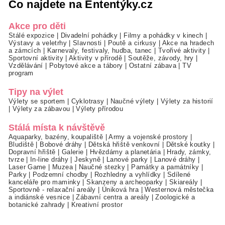
Co najdete na Ententýky.cz
Akce pro děti
Stálé expozice
|
Divadelní pohádky
|
Filmy a pohádky v kinech
|
Výstavy a veletrhy
|
Slavnosti
|
Poutě a cirkusy
|
Akce na hradech
a zámcích
|
Karnevaly, festivaly, hudba, tanec
|
Tvořivé aktivity
|
Sportovní aktivity
|
Aktivity v přírodě
|
Soutěže, závody, hry
|
Vzdělávání
|
Pobytové akce a tábory
|
Ostatní zábava
|
TV
program
Tipy na výlet
Výlety se sportem
|
Cyklotrasy
|
Naučné výlety
|
Výlety za historií
|
Výlety za zábavou
|
Výlety přírodou
Stálá místa k návštěvě
Aquaparky, bazény, koupaliště
|
Army a vojenské prostory
|
Bludiště
|
Bobové dráhy
|
Dětská hřiště venkovní
|
Dětské koutky
|
Dopravní hřiště
|
Galerie
|
Hvězdárny a planetária
|
Hrady, zámky,
tvrze
|
In-line dráhy
|
Jeskyně
|
Lanové parky
|
Lanové dráhy
|
Laser Game
|
Muzea
|
Naučné stezky
|
Památky a památníky
|
Parky
|
Podzemní chodby
|
Rozhledny a vyhlídky
|
Sdílené
kanceláře pro maminky
|
Skanzeny a archeoparky
|
Skiareály
|
Sportovně - relaxační areály
|
Úniková hra
|
Westernová městečka
a indiánské vesnice
|
Zábavní centra a areály
|
Zoologické a
botanické zahrady
|
Kreativní prostor