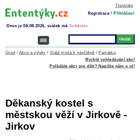
Translate
Registrace
/
Přihlášení
Dnes je 08.08.2026, svátek má
Soběslav
Úvod
/
Akce a výlety
/
Stálá místa k návštěvě
/
Památka
Rychlé vyhledávání akcí
Pořádáte akci pro děti? Napište nám o ní!
Děkanský kostel s
městskou věží v Jirkově -
Jirkov