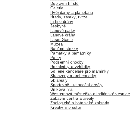
Dopravní hřiště
Galerie
Hvězdárny a planetária
Hrady, zámky, tvrze
In-line dráhy
Jeskyně
Lanové parky
Lanové dráhy
Laser Game
Muzea
Naučné stezky
Památky a památníky
Parky
Podzemní chodby
Rozhledny a vyhlídky
Sdílené kanceláře pro maminky
Skanzeny a archeoparky
Skiareály
Sportovně - relaxační areály
Úniková hra
Westernová městečka a indiánské vesnice
Zábavní centra a areály
Zoologické a botanické zahrady
Kreativní prostor