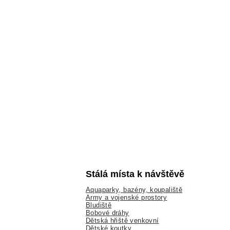
Stálá místa k návštěvě
Aquaparky, bazény, koupaliště
Army a vojenské prostory
Bludiště
Bobové dráhy
Dětská hřiště venkovní
Dětské koutky