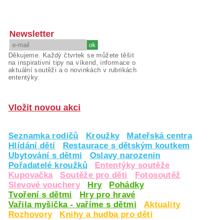
Newsletter
Děkujeme. Každý čtvrtek se můžete těšit
na inspirativní tipy na víkend, informace o
aktuální soutěži a o novinkách v rubrikách
ententýky.
Vložit novou akci
Seznamka rodičů
Kroužky
Mateřská centra
Hlídání dětí
Restaurace s dětským koutkem
Ubytování s dětmi
Oslavy narozenin
Pořadatelé kroužků
Ententýky soutěže
Kupovačka
Soutěže pro děti
Fotosoutěž
Slevové vouchery
Hry
Pohádky
Tvoření s dětmi
Hry pro hravé
Vařila myšička - vaříme s dětmi
Aktuality
Rozhovory
Knihy a hudba pro děti