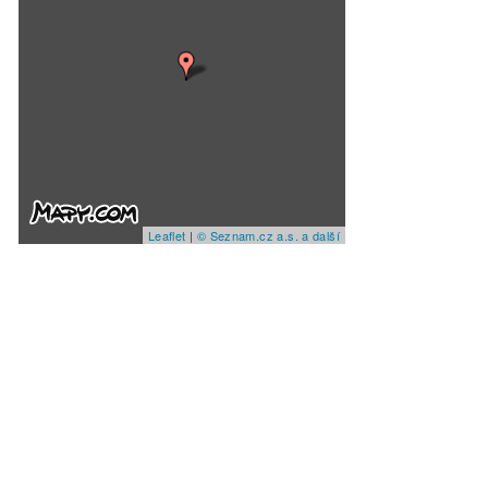
Leaflet
|
© Seznam.cz a.s. a další