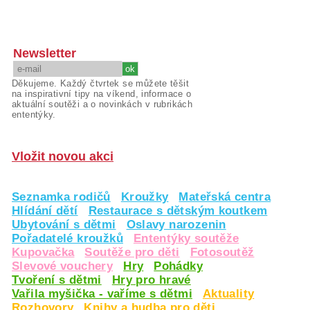
Newsletter
Děkujeme. Každý čtvrtek se můžete těšit
na inspirativní tipy na víkend, informace o
aktuální soutěži a o novinkách v rubrikách
ententýky.
Vložit novou akci
Seznamka rodičů
Kroužky
Mateřská centra
Hlídání dětí
Restaurace s dětským koutkem
Ubytování s dětmi
Oslavy narozenin
Pořadatelé kroužků
Ententýky soutěže
Kupovačka
Soutěže pro děti
Fotosoutěž
Slevové vouchery
Hry
Pohádky
Tvoření s dětmi
Hry pro hravé
Vařila myšička - vaříme s dětmi
Aktuality
Rozhovory
Knihy a hudba pro děti