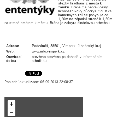
stezky hradbami z města k
zámku. Brána má nepravidelný
lichoběžníkový půdorys; tloušťka
kamenných zdí se pohybuje od
1,20m na západní straně k 1,50m
na straně směrem k městu. Brána je zakryta šindelovou střechou.
Adresa:
Podzámčí, 38501, Vimperk, Jihočeský kraj
Web:
www.info.vimperk.cz
Otevírací
otevřeno otevřeno po dohodě v informačním
doba:
středisku
Poslední aktualizace: 06.09.2013 22:08:37
+
−