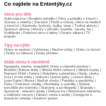
Co najdete na Ententýky.cz
Akce pro děti
Stálé expozice
|
Divadelní pohádky
|
Filmy a pohádky v kinech
|
Výstavy a veletrhy
|
Slavnosti
|
Poutě a cirkusy
|
Akce na hradech
a zámcích
|
Karnevaly, festivaly, hudba, tanec
|
Tvořivé aktivity
|
Sportovní aktivity
|
Aktivity v přírodě
|
Soutěže, závody, hry
|
Vzdělávání
|
Pobytové akce a tábory
|
Ostatní zábava
|
TV
program
Tipy na výlet
Výlety se sportem
|
Cyklotrasy
|
Naučné výlety
|
Výlety za historií
|
Výlety za zábavou
|
Výlety přírodou
Stálá místa k návštěvě
Aquaparky, bazény, koupaliště
|
Army a vojenské prostory
|
Bludiště
|
Bobové dráhy
|
Dětská hřiště venkovní
|
Dětské koutky
|
Dopravní hřiště
|
Galerie
|
Hvězdárny a planetária
|
Hrady, zámky,
tvrze
|
In-line dráhy
|
Jeskyně
|
Lanové parky
|
Lanové dráhy
|
Laser Game
|
Muzea
|
Naučné stezky
|
Památky a památníky
|
Parky
|
Podzemní chodby
|
Rozhledny a vyhlídky
|
Sdílené
kanceláře pro maminky
|
Skanzeny a archeoparky
|
Skiareály
|
Sportovně - relaxační areály
|
Úniková hra
|
Westernová městečka
a indiánské vesnice
|
Zábavní centra a areály
|
Zoologické a
botanické zahrady
|
Kreativní prostor