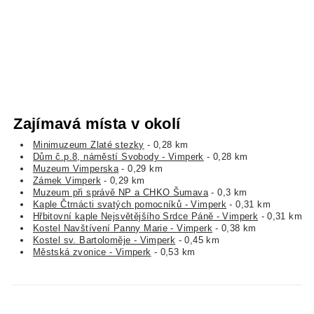
Zajímavá místa v okolí
Minimuzeum Zlaté stezky
- 0,28 km
Dům č.p.8, náměstí Svobody - Vimperk
- 0,28 km
Muzeum Vimperska
- 0,29 km
Zámek Vimperk
- 0,29 km
Muzeum při správě NP a CHKO Šumava
- 0,3 km
Kaple Čtrnácti svatých pomocníků - Vimperk
- 0,31 km
Hřbitovní kaple Nejsvětějšího Srdce Páně - Vimperk
- 0,31 km
Kostel Navštívení Panny Marie - Vimperk
- 0,38 km
Kostel sv. Bartoloměje - Vimperk
- 0,45 km
Městská zvonice - Vimperk
- 0,53 km