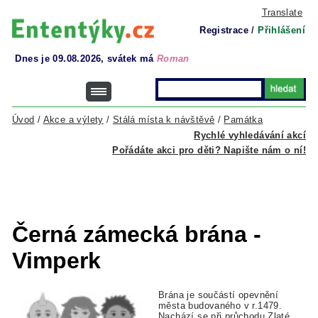
Translate
Registrace
/
Přihlášení
Dnes je 09.08.2026, svátek má
Roman
Úvod
/
Akce a výlety
/
Stálá místa k návštěvě
/
Památka
Rychlé vyhledávání akcí
Pořádáte akci pro děti? Napište nám o ní!
Černá zámecká brána -
Vimperk
Brána je součástí opevnění
města budovaného v r.1479.
Nachází se při průchodu Zlaté