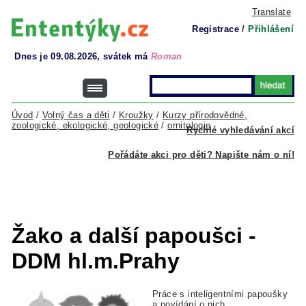
Translate
Registrace
/
Přihlášení
Dnes je 09.08.2026, svátek má
Roman
Úvod
/
Volný čas a děti
/
Kroužky
/
Kurzy přírodovědné,
zoologické, ekologické, geologické
/
ornitologie
Rychlé vyhledávání akcí
Pořádáte akci pro děti? Napište nám o ní!
Žako a další papoušci -
DDM hl.m.Prahy
Práce s inteligentními papoušky
a povídání o nich.