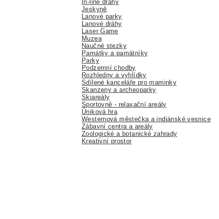
In-line dráhy
Jeskyně
Lanové parky
Lanové dráhy
Laser Game
Muzea
Naučné stezky
Památky a památníky
Parky
Podzemní chodby
Rozhledny a vyhlídky
Sdílené kanceláře pro maminky
Skanzeny a archeoparky
Skiareály
Sportovně - relaxační areály
Úniková hra
Westernová městečka a indiánské vesnice
Zábavní centra a areály
Zoologické a botanické zahrady
Kreativní prostor