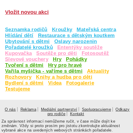
Vložit novou akci
Seznamka rodičů
Kroužky
Mateřská centra
Hlídání dětí
Restaurace s dětským koutkem
Ubytování s dětmi
Oslavy narozenin
Pořadatelé kroužků
Ententýky soutěže
Kupovačka
Soutěže pro děti
Fotosoutěž
Slevové vouchery
Hry
Pohádky
Tvoření s dětmi
Hry pro hravé
Vařila myšička - vaříme s dětmi
Aktuality
Rozhovory
Knihy a hudba pro děti
Bydlení s dětmi
Videa
Fotogalerie
Testujeme
O nás
Reklama
Mediální partnerství
Spolupracujeme
Odkazy
pro rodiče
Kontakt
Za správnost informací nemůžeme ručit, v čase může dojít ke
změnám. Vždy si proto prosím pro jistotu zkontrolujte aktuálnost
vybrané akce na uvedených webových stránkách pořadatele.