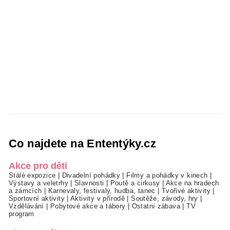
Co najdete na Ententýky.cz
Akce pro děti
Stálé expozice
|
Divadelní pohádky
|
Filmy a pohádky v kinech
|
Výstavy a veletrhy
|
Slavnosti
|
Poutě a cirkusy
|
Akce na hradech
a zámcích
|
Karnevaly, festivaly, hudba, tanec
|
Tvořivé aktivity
|
Sportovní aktivity
|
Aktivity v přírodě
|
Soutěže, závody, hry
|
Vzdělávání
|
Pobytové akce a tábory
|
Ostatní zábava
|
TV
program