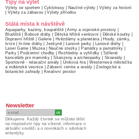
Tipy na výlet
Výlety se sportem
|
Cyklotrasy
|
Naučné výlety
|
Výlety za historií
|
Výlety za zábavou
|
Výlety přírodou
Stálá místa k návštěvě
Aquaparky, bazény, koupaliště
|
Army a vojenské prostory
|
Bludiště
|
Bobové dráhy
|
Dětská hřiště venkovní
|
Dětské koutky
|
Dopravní hřiště
|
Galerie
|
Hvězdárny a planetária
|
Hrady, zámky,
tvrze
|
In-line dráhy
|
Jeskyně
|
Lanové parky
|
Lanové dráhy
|
Laser Game
|
Muzea
|
Naučné stezky
|
Památky a památníky
|
Parky
|
Podzemní chodby
|
Rozhledny a vyhlídky
|
Sdílené
kanceláře pro maminky
|
Skanzeny a archeoparky
|
Skiareály
|
Sportovně - relaxační areály
|
Úniková hra
|
Westernová městečka
a indiánské vesnice
|
Zábavní centra a areály
|
Zoologické a
botanické zahrady
|
Kreativní prostor
Newsletter
Děkujeme. Každý čtvrtek se můžete těšit
na inspirativní tipy na víkend, informace o
aktuální soutěži a o novinkách v rubrikách
ententýky.