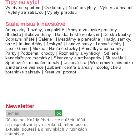
Tipy na výlet
Výlety se sportem
|
Cyklotrasy
|
Naučné výlety
|
Výlety za historií
|
Výlety za zábavou
|
Výlety přírodou
Stálá místa k návštěvě
Aquaparky, bazény, koupaliště
|
Army a vojenské prostory
|
Bludiště
|
Bobové dráhy
|
Dětská hřiště venkovní
|
Dětské koutky
|
Dopravní hřiště
|
Galerie
|
Hvězdárny a planetária
|
Hrady, zámky,
tvrze
|
In-line dráhy
|
Jeskyně
|
Lanové parky
|
Lanové dráhy
|
Laser Game
|
Muzea
|
Naučné stezky
|
Památky a památníky
|
Parky
|
Podzemní chodby
|
Rozhledny a vyhlídky
|
Sdílené
kanceláře pro maminky
|
Skanzeny a archeoparky
|
Skiareály
|
Sportovně - relaxační areály
|
Úniková hra
|
Westernová městečka
a indiánské vesnice
|
Zábavní centra a areály
|
Zoologické a
botanické zahrady
|
Kreativní prostor
Newsletter
Děkujeme. Každý čtvrtek se můžete těšit
na inspirativní tipy na víkend, informace o
aktuální soutěži a o novinkách v rubrikách
ententýky.