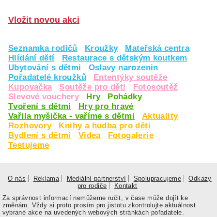
Vložit novou akci
Seznamka rodičů
Kroužky
Mateřská centra
Hlídání dětí
Restaurace s dětským koutkem
Ubytování s dětmi
Oslavy narozenin
Pořadatelé kroužků
Ententýky soutěže
Kupovačka
Soutěže pro děti
Fotosoutěž
Slevové vouchery
Hry
Pohádky
Tvoření s dětmi
Hry pro hravé
Vařila myšička - vaříme s dětmi
Aktuality
Rozhovory
Knihy a hudba pro děti
Bydlení s dětmi
Videa
Fotogalerie
Testujeme
O nás
Reklama
Mediální partnerství
Spolupracujeme
Odkazy
pro rodiče
Kontakt
Za správnost informací nemůžeme ručit, v čase může dojít ke
změnám. Vždy si proto prosím pro jistotu zkontrolujte aktuálnost
vybrané akce na uvedených webových stránkách pořadatele.