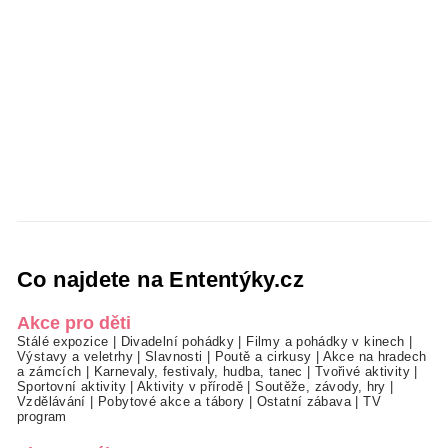
Co najdete na Ententýky.cz
Akce pro děti
Stálé expozice
|
Divadelní pohádky
|
Filmy a pohádky v kinech
|
Výstavy a veletrhy
|
Slavnosti
|
Poutě a cirkusy
|
Akce na hradech
a zámcích
|
Karnevaly, festivaly, hudba, tanec
|
Tvořivé aktivity
|
Sportovní aktivity
|
Aktivity v přírodě
|
Soutěže, závody, hry
|
Vzdělávání
|
Pobytové akce a tábory
|
Ostatní zábava
|
TV
program