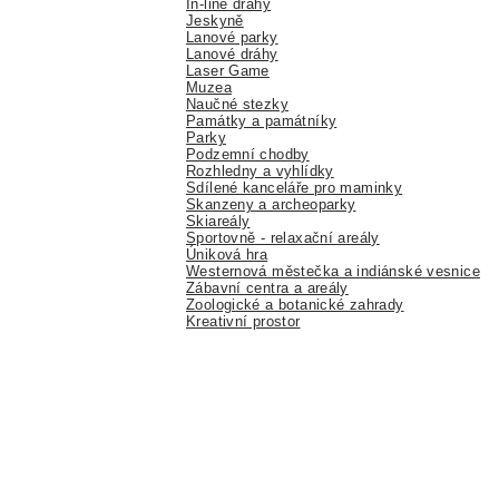
In-line dráhy
Jeskyně
Lanové parky
Lanové dráhy
Laser Game
Muzea
Naučné stezky
Památky a památníky
Parky
Podzemní chodby
Rozhledny a vyhlídky
Sdílené kanceláře pro maminky
Skanzeny a archeoparky
Skiareály
Sportovně - relaxační areály
Úniková hra
Westernová městečka a indiánské vesnice
Zábavní centra a areály
Zoologické a botanické zahrady
Kreativní prostor