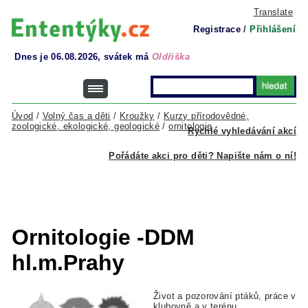
Translate
Registrace
/
Přihlášení
Dnes je 06.08.2026, svátek má
Oldřiška
Úvod
/
Volný čas a děti
/
Kroužky
/
Kurzy přírodovědné,
zoologické, ekologické, geologické
/
ornitologie
Rychlé vyhledávání akcí
Pořádáte akci pro děti? Napište nám o ní!
Ornitologie -DDM
hl.m.Prahy
Život a pozorování ptáků, práce v
klubovně a v terénu.