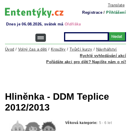
Translate
Registrace
/
Přihlášení
Dnes je 06.08.2026, svátek má
Oldřiška
Úvod
/
Volný čas a děti
/
Kroužky
/
Tvůrčí kurzy
/
Návrhářství
Rychlé vyhledávání akcí
Pořádáte akci pro děti? Napište nám o ní!
Hliněnka - DDM Teplice
2012/2013
Věková kategorie:
5 - 6 let