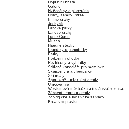
Dopravní hřiště
Galerie
Hvězdárny a planetária
Hrady, zámky, tvrze
In-line dráhy
Jeskyně
Lanové parky
Lanové dráhy
Laser Game
Muzea
Naučné stezky
Památky a památníky
Parky
Podzemní chodby
Rozhledny a vyhlídky
Sdílené kanceláře pro maminky
Skanzeny a archeoparky
Skiareály
Sportovně - relaxační areály
Úniková hra
Westernová městečka a indiánské vesnice
Zábavní centra a areály
Zoologické a botanické zahrady
Kreativní prostor