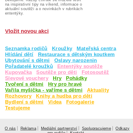
na inspirativní tipy na víkend, informace o
aktuální soutěži a o novinkách v rubrikách
ententýky.
Vložit novou akci
Seznamka rodičů
Kroužky
Mateřská centra
Hlídání dětí
Restaurace s dětským koutkem
Ubytování s dětmi
Oslavy narozenin
Pořadatelé kroužků
Ententýky soutěže
Kupovačka
Soutěže pro děti
Fotosoutěž
Slevové vouchery
Hry
Pohádky
Tvoření s dětmi
Hry pro hravé
Vařila myšička - vaříme s dětmi
Aktuality
Rozhovory
Knihy a hudba pro děti
Bydlení s dětmi
Videa
Fotogalerie
Testujeme
O nás
Reklama
Mediální partnerství
Spolupracujeme
Odkazy
pro rodiče
Kontakt