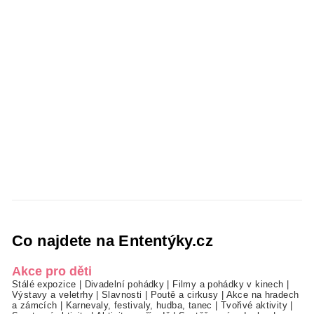
Co najdete na Ententýky.cz
Akce pro děti
Stálé expozice
|
Divadelní pohádky
|
Filmy a pohádky v kinech
|
Výstavy a veletrhy
|
Slavnosti
|
Poutě a cirkusy
|
Akce na hradech
a zámcích
|
Karnevaly, festivaly, hudba, tanec
|
Tvořivé aktivity
|