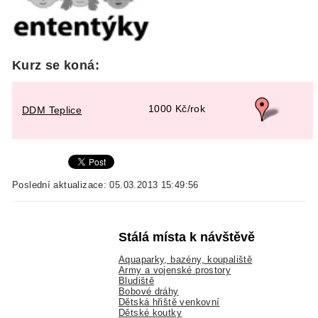
Kurz se koná:
1000 Kč/rok
DDM Teplice
Poslední aktualizace: 05.03.2013 15:49:56
Stálá místa k návštěvě
Aquaparky, bazény, koupaliště
Army a vojenské prostory
Bludiště
Bobové dráhy
Dětská hřiště venkovní
Dětské koutky