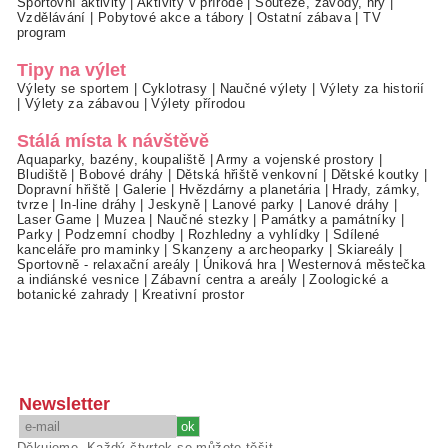
Sportovní aktivity
|
Aktivity v přírodě
|
Soutěže, závody, hry
|
Vzdělávání
|
Pobytové akce a tábory
|
Ostatní zábava
|
TV
program
Tipy na výlet
Výlety se sportem
|
Cyklotrasy
|
Naučné výlety
|
Výlety za historií
|
Výlety za zábavou
|
Výlety přírodou
Stálá místa k návštěvě
Aquaparky, bazény, koupaliště
|
Army a vojenské prostory
|
Bludiště
|
Bobové dráhy
|
Dětská hřiště venkovní
|
Dětské koutky
|
Dopravní hřiště
|
Galerie
|
Hvězdárny a planetária
|
Hrady, zámky,
tvrze
|
In-line dráhy
|
Jeskyně
|
Lanové parky
|
Lanové dráhy
|
Laser Game
|
Muzea
|
Naučné stezky
|
Památky a památníky
|
Parky
|
Podzemní chodby
|
Rozhledny a vyhlídky
|
Sdílené
kanceláře pro maminky
|
Skanzeny a archeoparky
|
Skiareály
|
Sportovně - relaxační areály
|
Úniková hra
|
Westernová městečka
a indiánské vesnice
|
Zábavní centra a areály
|
Zoologické a
botanické zahrady
|
Kreativní prostor
Newsletter
Děkujeme. Každý čtvrtek se můžete těšit