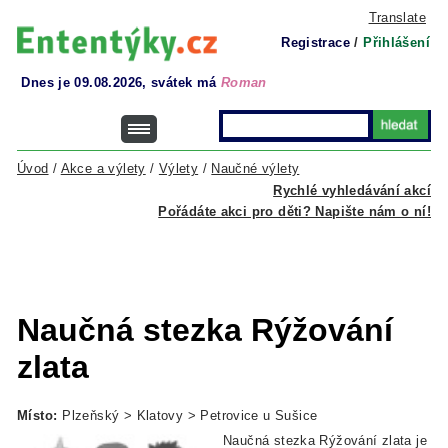
Translate
Registrace
/
Přihlášení
Dnes je 09.08.2026, svátek má
Roman
Úvod
/
Akce a výlety
/
Výlety
/
Naučné výlety
Rychlé vyhledávání akcí
Pořádáte akci pro děti? Napište nám o ní!
Naučná stezka Rýžování
zlata
Místo:
Plzeňský > Klatovy > Petrovice u Sušice
Naučná stezka Rýžování zlata je