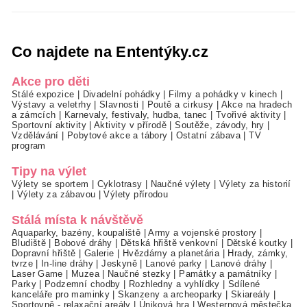
Co najdete na Ententýky.cz
Akce pro děti
Stálé expozice
|
Divadelní pohádky
|
Filmy a pohádky v kinech
|
Výstavy a veletrhy
|
Slavnosti
|
Poutě a cirkusy
|
Akce na hradech
a zámcích
|
Karnevaly, festivaly, hudba, tanec
|
Tvořivé aktivity
|
Sportovní aktivity
|
Aktivity v přírodě
|
Soutěže, závody, hry
|
Vzdělávání
|
Pobytové akce a tábory
|
Ostatní zábava
|
TV
program
Tipy na výlet
Výlety se sportem
|
Cyklotrasy
|
Naučné výlety
|
Výlety za historií
|
Výlety za zábavou
|
Výlety přírodou
Stálá místa k návštěvě
Aquaparky, bazény, koupaliště
|
Army a vojenské prostory
|
Bludiště
|
Bobové dráhy
|
Dětská hřiště venkovní
|
Dětské koutky
|
Dopravní hřiště
|
Galerie
|
Hvězdárny a planetária
|
Hrady, zámky,
tvrze
|
In-line dráhy
|
Jeskyně
|
Lanové parky
|
Lanové dráhy
|
Laser Game
|
Muzea
|
Naučné stezky
|
Památky a památníky
|
Parky
|
Podzemní chodby
|
Rozhledny a vyhlídky
|
Sdílené
kanceláře pro maminky
|
Skanzeny a archeoparky
|
Skiareály
|
Sportovně - relaxační areály
|
Úniková hra
|
Westernová městečka