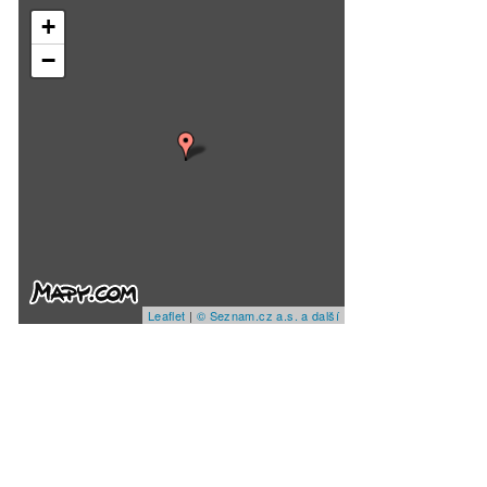
+
−
Leaflet
|
© Seznam.cz a.s. a další