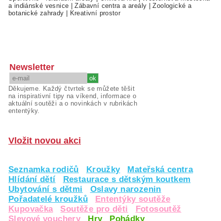
a indiánské vesnice
|
Zábavní centra a areály
|
Zoologické a
botanické zahrady
|
Kreativní prostor
Newsletter
Děkujeme. Každý čtvrtek se můžete těšit
na inspirativní tipy na víkend, informace o
aktuální soutěži a o novinkách v rubrikách
ententýky.
Vložit novou akci
Seznamka rodičů
Kroužky
Mateřská centra
Hlídání dětí
Restaurace s dětským koutkem
Ubytování s dětmi
Oslavy narozenin
Pořadatelé kroužků
Ententýky soutěže
Kupovačka
Soutěže pro děti
Fotosoutěž
Slevové vouchery
Hry
Pohádky