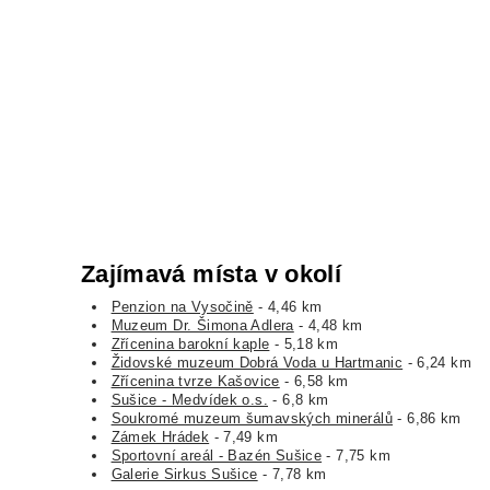
Zajímavá místa v okolí
Penzion na Vysočině
- 4,46 km
Muzeum Dr. Šimona Adlera
- 4,48 km
Zřícenina barokní kaple
- 5,18 km
Židovské muzeum Dobrá Voda u Hartmanic
- 6,24 km
Zřícenina tvrze Kašovice
- 6,58 km
Sušice - Medvídek o.s.
- 6,8 km
Soukromé muzeum šumavských minerálů
- 6,86 km
Zámek Hrádek
- 7,49 km
Sportovní areál - Bazén Sušice
- 7,75 km
Galerie Sirkus Sušice
- 7,78 km