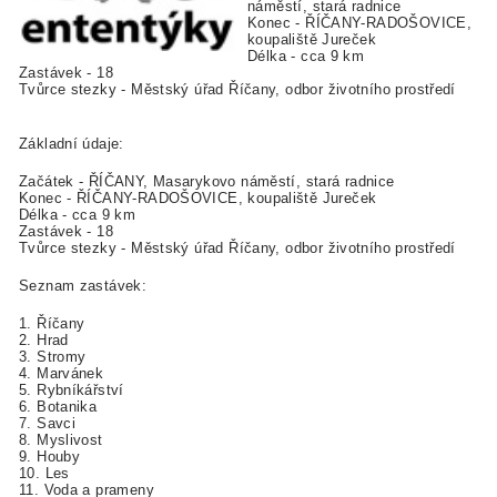
náměstí, stará radnice
Konec - ŘÍČANY-RADOŠOVICE,
koupaliště Jureček
Délka - cca 9 km
Zastávek - 18
Tvůrce stezky - Městský úřad Říčany, odbor životního prostředí
Základní údaje:
Začátek - ŘÍČANY, Masarykovo náměstí, stará radnice
Konec - ŘÍČANY-RADOŠOVICE, koupaliště Jureček
Délka - cca 9 km
Zastávek - 18
Tvůrce stezky - Městský úřad Říčany, odbor životního prostředí
Seznam zastávek:
1. Říčany
2. Hrad
3. Stromy
4. Marvánek
5. Rybníkářství
6. Botanika
7. Savci
8. Myslivost
9. Houby
10. Les
11. Voda a prameny