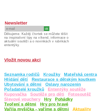
Newsletter
Děkujeme. Každý čtvrtek se můžete těšit
na inspirativní tipy na víkend, informace o
aktuální soutěži a o novinkách v rubrikách
ententýky.
Vložit novou akci
Seznamka rodičů
Kroužky
Mateřská centra
Hlídání dětí
Restaurace s dětským koutkem
Ubytování s dětmi
Oslavy narozenin
Pořadatelé kroužků
Ententýky soutěže
Kupovačka
Soutěže pro děti
Fotosoutěž
Slevové vouchery
Hry
Pohádky
Tvoření s dětmi
Hry pro hravé
Vařila myšička - vaříme s dětmi
Aktuality