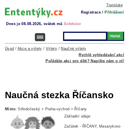
Translate
Registrace
/
Přihlášení
Dnes je 08.08.2026, svátek má
Soběslav
Úvod
/
Akce a výlety
/
Výlety
/
Naučné výlety
Rychlé vyhledávání akcí
Pořádáte akci pro děti? Napište nám o ní!
Naučná stezka Říčansko
Místo:
Středočeský > Praha-východ > Říčany
Základní údaje:
Začátek - ŘÍČANY, Masarykovo