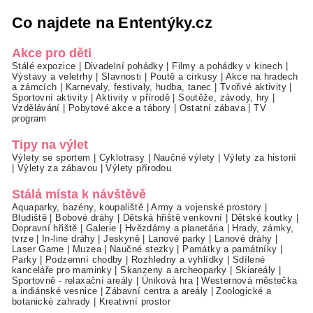
Co najdete na Ententýky.cz
Akce pro děti
Stálé expozice
|
Divadelní pohádky
|
Filmy a pohádky v kinech
|
Výstavy a veletrhy
|
Slavnosti
|
Poutě a cirkusy
|
Akce na hradech
a zámcích
|
Karnevaly, festivaly, hudba, tanec
|
Tvořivé aktivity
|
Sportovní aktivity
|
Aktivity v přírodě
|
Soutěže, závody, hry
|
Vzdělávání
|
Pobytové akce a tábory
|
Ostatní zábava
|
TV
program
Tipy na výlet
Výlety se sportem
|
Cyklotrasy
|
Naučné výlety
|
Výlety za historií
|
Výlety za zábavou
|
Výlety přírodou
Stálá místa k návštěvě
Aquaparky, bazény, koupaliště
|
Army a vojenské prostory
|
Bludiště
|
Bobové dráhy
|
Dětská hřiště venkovní
|
Dětské koutky
|
Dopravní hřiště
|
Galerie
|
Hvězdárny a planetária
|
Hrady, zámky,
tvrze
|
In-line dráhy
|
Jeskyně
|
Lanové parky
|
Lanové dráhy
|
Laser Game
|
Muzea
|
Naučné stezky
|
Památky a památníky
|
Parky
|
Podzemní chodby
|
Rozhledny a vyhlídky
|
Sdílené
kanceláře pro maminky
|
Skanzeny a archeoparky
|
Skiareály
|
Sportovně - relaxační areály
|
Úniková hra
|
Westernová městečka
a indiánské vesnice
|
Zábavní centra a areály
|
Zoologické a
botanické zahrady
|
Kreativní prostor