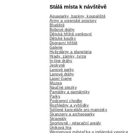
Stálá místa k návštěvě
Aquaparky, bazény, koupaliště
Army a vojenské prostory
Bludiště
Bobové dráhy
Dětská hřiště venkovní
Dětské koutky
Dopravní hřiště
Galerie
Hvězdárny a planetária
Hrady, zámky, tvrze
In-line dráhy
Jeskyně
Lanové parky
Lanové dráhy
Laser Game
Muzea
Naučné stezky
Památky a památníky
Parky
Podzemní chodby
Rozhledny a vyhlídky
Sdílené kanceláře pro maminky
Skanzeny a archeoparky
Skiareály
Sportovně - relaxační areály
Úniková hra
Westernová městečka a indiánské vesnice