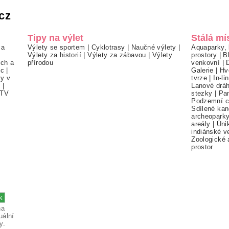
cz
Tipy na výlet
Stálá mí
 a
Výlety se sportem
|
Cyklotrasy
|
Naučné výlety
|
Aquaparky, 
Výlety za historií
|
Výlety za zábavou
|
Výlety
prostory
|
B
ch a
přírodou
venkovní
|
ec
|
Galerie
|
Hv
ty v
tvrze
|
In-li
í
|
Lanové drá
TV
stezky
|
Pa
Podzemní c
Sdílené kan
archeopark
areály
|
Úni
indiánské v
Zoologické 
prostor
na
uální
y.