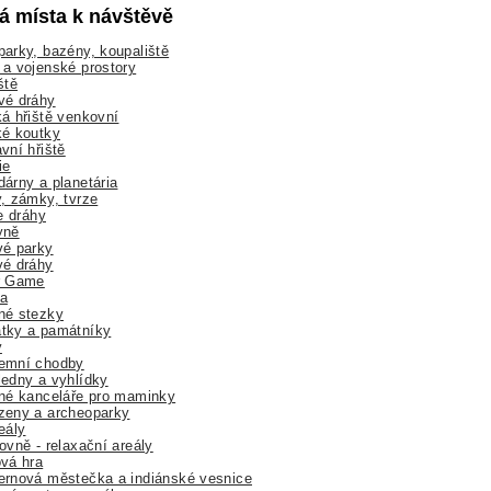
lá místa k návštěvě
arky, bazény, koupaliště
a vojenské prostory
ště
vé dráhy
á hřiště venkovní
ké koutky
vní hřiště
ie
árny a planetária
, zámky, tvrze
ne dráhy
yně
vé parky
vé dráhy
r Game
a
né stezky
tky a památníky
y
emní chodby
edny a vyhlídky
né kanceláře pro maminky
zeny a archeoparky
eály
ovně - relaxační areály
vá hra
rnová městečka a indiánské vesnice