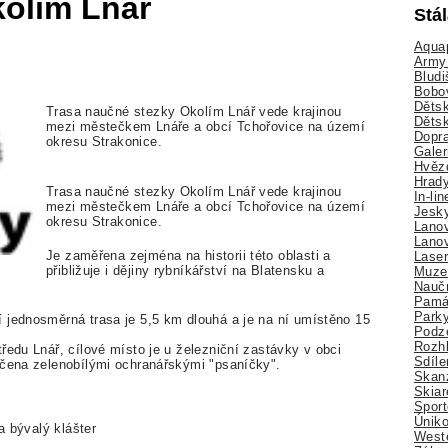
kolím Lnář
Stá
Aquap
Army 
Bludi
Bobo
Dětsk
Trasa naučné stezky Okolím Lnář vede krajinou
Děts
mezi městečkem Lnáře a obcí Tchořovice na území
Dopra
okresu Strakonice.
Galer
Hvězd
Hrady
Trasa naučné stezky Okolím Lnář vede krajinou
In-li
mezi městečkem Lnáře a obcí Tchořovice na území
Jesk
okresu Strakonice.
Lano
Lano
Je zaměřena zejména na historii této oblasti a
Lase
přibližuje i dějiny rybníkářství na Blatensku a
Muze
Nauč
Pamá
Park
 jednosměrná trasa je 5,5 km dlouhá a je na ní umístěno 15
Podz
Rozhl
ředu Lnář, cílové místo je u železniční zastávky v obci
Sdíle
ačena zelenobílými ochranářskými "psaníčky".
Skan
Skiar
Sport
Úniko
a bývalý klášter
Weste