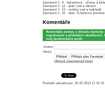
Zastavení č. 9 - bažantnice - stromy a keř
Zastavení č. 12 - ptáci vod a rákosin
Zastavení č. 13 - rostliny vod a mokřadů
Zastavení č. 15 - obec Tchořovice (historie 
Komentáře
Komentáře mohou z důvodu kontroly 
registrovaní a přihlášení návštěvníci. 
svůj facebookový profil:
Jméno:
Heslo:
Obnovit zapomenuté heslo
Poslední aktualizace: 05.03.2013 17:42:15