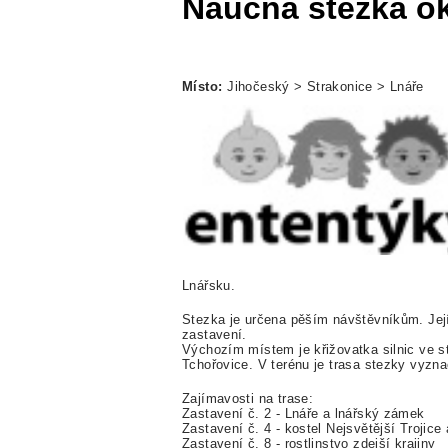
Naučná stezka o
Místo:
Jihočeský > Strakonice > Lnáře
Lnářsku.
Stezka je určena pěším návštěvníkům. Její
zastavení.
Výchozím místem je křižovatka silnic ve st
Tchořovice. V terénu je trasa stezky vyzn
Zajímavosti na trase:
Zastavení č. 2 - Lnáře a lnářský zámek
Zastavení č. 4 - kostel Nejsvětější Trojice 
Zastavení č. 8 - rostlinstvo zdejší krajiny