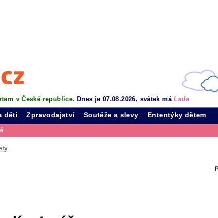
rtem v České republice.
Dnes je 07.08.2026, svátek má
Lada
a děti
Zpravodajství
Soutěže a slevy
Ententýky dětem
vě
ety
P