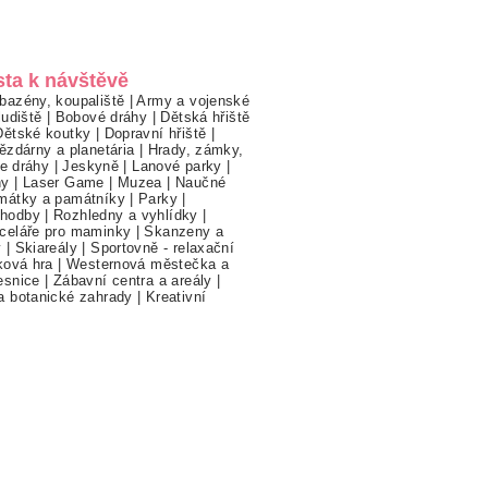
sta k návštěvě
bazény, koupaliště
|
Army a vojenské
ludiště
|
Bobové dráhy
|
Dětská hřiště
Dětské koutky
|
Dopravní hřiště
|
ězdárny a planetária
|
Hrady, zámky,
ne dráhy
|
Jeskyně
|
Lanové parky
|
hy
|
Laser Game
|
Muzea
|
Naučné
mátky a památníky
|
Parky
|
hodby
|
Rozhledny a vyhlídky
|
celáře pro maminky
|
Skanzeny a
y
|
Skiareály
|
Sportovně - relaxační
ková hra
|
Westernová městečka a
esnice
|
Zábavní centra a areály
|
a botanické zahrady
|
Kreativní