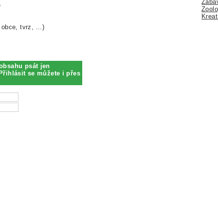
Zábav
e
Zoolo
Kreat
obce, tvrz, ...)
obsahu psát jen
Přihlásit se můžete i přes