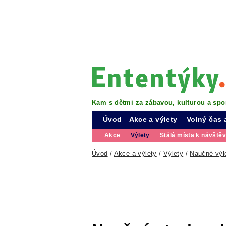
Kam s dětmi za zábavou, kulturou a spo
Úvod
Akce a výlety
Volný čas 
Akce
Výlety
Stálá místa k návště
Úvod
/
Akce a výlety
/
Výlety
/
Naučné výl