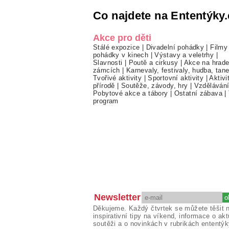
Co najdete na Ententýky.
Akce pro děti
Stálé expozice
|
Divadelní pohádky
|
Filmy
pohádky v kinech
|
Výstavy a veletrhy
|
Slavnosti
|
Poutě a cirkusy
|
Akce na hrade
zámcích
|
Karnevaly, festivaly, hudba, tan
Tvořivé aktivity
|
Sportovní aktivity
|
Aktivi
přírodě
|
Soutěže, závody, hry
|
Vzděláván
Pobytové akce a tábory
|
Ostatní zábava
|
program
Newsletter
Děkujeme. Každý čtvrtek se můžete těšit 
inspirativní tipy na víkend, informace o akt
soutěži a o novinkách v rubrikách ententýk