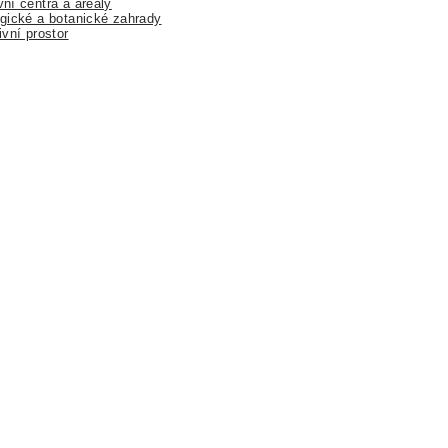
ní centra a areály
gické a botanické zahrady
ivní prostor