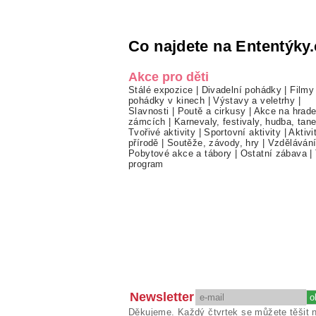
Co najdete na Ententýky.
Akce pro děti
Stálé expozice
|
Divadelní pohádky
|
Filmy
pohádky v kinech
|
Výstavy a veletrhy
|
Slavnosti
|
Poutě a cirkusy
|
Akce na hrade
zámcích
|
Karnevaly, festivaly, hudba, tan
Tvořivé aktivity
|
Sportovní aktivity
|
Aktivi
přírodě
|
Soutěže, závody, hry
|
Vzděláván
Pobytové akce a tábory
|
Ostatní zábava
|
program
Newsletter
Děkujeme. Každý čtvrtek se můžete těšit 