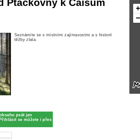
d Ptáčkovny k Caisům
Seznámíte se s místními zajímavostmi a s historií
těžby zlata.
obsahu psát jen
Přihlásit se můžete i přes