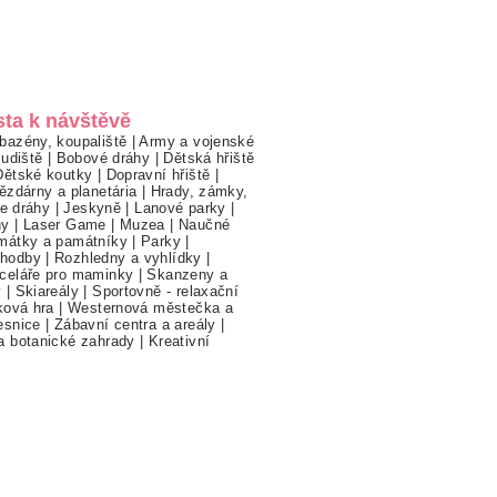
sta k návštěvě
bazény, koupaliště
|
Army a vojenské
ludiště
|
Bobové dráhy
|
Dětská hřiště
Dětské koutky
|
Dopravní hřiště
|
ězdárny a planetária
|
Hrady, zámky,
ne dráhy
|
Jeskyně
|
Lanové parky
|
hy
|
Laser Game
|
Muzea
|
Naučné
mátky a památníky
|
Parky
|
hodby
|
Rozhledny a vyhlídky
|
celáře pro maminky
|
Skanzeny a
y
|
Skiareály
|
Sportovně - relaxační
ková hra
|
Westernová městečka a
esnice
|
Zábavní centra a areály
|
a botanické zahrady
|
Kreativní