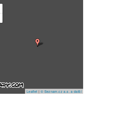
+
−
Leaflet
|
© Seznam.cz a.s. a další