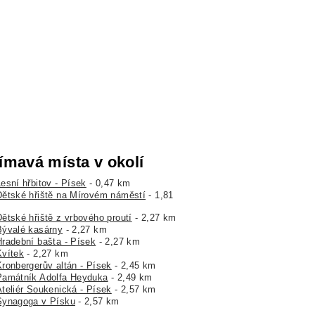
ímavá místa v okolí
esní hřbitov - Písek
- 0,47 km
Dětské hřiště na Mírovém náměstí
- 1,81
Dětské hřiště z vrbového proutí
- 2,27 km
Bývalé kasárny
- 2,27 km
Hradební bašta - Písek
- 2,27 km
Kvítek
- 2,27 km
Kronbergerův altán - Písek
- 2,45 km
Památník Adolfa Heyduka
- 2,49 km
Ateliér Soukenická - Písek
- 2,57 km
Synagoga v Písku
- 2,57 km