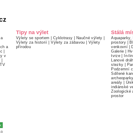
cz
Tipy na výlet
Stálá mí
 a
Výlety se sportem
|
Cyklotrasy
|
Naučné výlety
|
Aquaparky, 
Výlety za historií
|
Výlety za zábavou
|
Výlety
prostory
|
B
ch a
přírodou
venkovní
|
ec
|
Galerie
|
Hv
ty v
tvrze
|
In-li
í
|
Lanové drá
TV
stezky
|
Pa
Podzemní c
Sdílené kan
archeopark
areály
|
Úni
indiánské v
Zoologické 
prostor
na