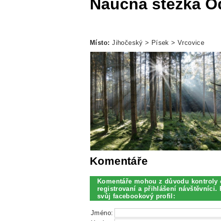
Naučná stezka O
Místo:
Jihočeský > Písek > Vrcovice
Komentáře
Komentáře mohou z důvodu kontroly 
registrovaní a přihlášení návštěvníci. 
svůj facebookový profil:
Jméno: