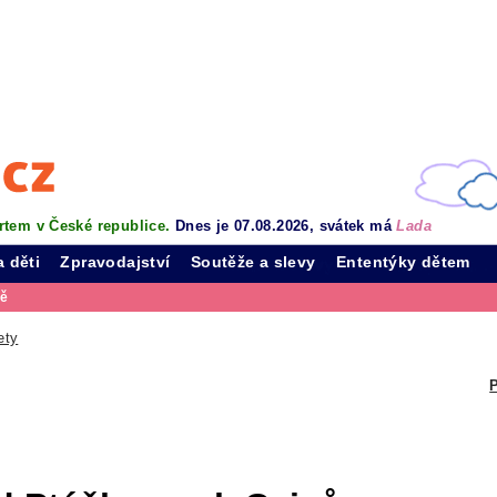
rtem v České republice.
Dnes je 07.08.2026, svátek má
Lada
a děti
Zpravodajství
Soutěže a slevy
Ententýky dětem
vě
ety
P