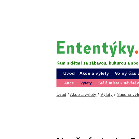
Kam s dětmi za zábavou, kulturou a spo
Úvod
Akce a výlety
Volný čas 
Akce
Výlety
Stálá místa k návště
Úvod
/
Akce a výlety
/
Výlety
/
Naučné výl